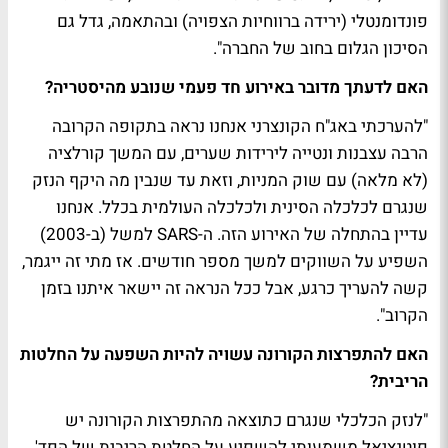
פונדומנטלי (ירידה ברווחיות הצפויה) ובהתאמה, גדל גם
הסיכון הגלום בחוב של החברה".
האם לדעתך מדובר באירוע חד פעמי שנובע מהיסטריה?
"להערכתי באג"ח הקונצרני אנחנו נראה בתקופה הקרובה
הרבה עצבנות ונטייה לירידות שערים, עם המשך קורלציה
(לא מלאה) עם שוק המניות, וזאת עד שנבין מה היקף הנזק
שנגרם לכלכלה הסינית ולכלכלה העולמית בכלל. אנחנו
עדיין בהתחלה של האירוע הזה. ה-SARS למשל (ב-2003)
השפיע על השווקים למשך מספר חודשים. אז מתי זה ייגמר,
קשה להעריך כרגע, אבל ככל הנראה זה יישאר איתנו בזמן
הקרוב".
האם להתפרצות הקורונה עשויה להיות השפעה על החלטות
הריבית?
"לנזק הכלכלי שנגרם כתוצאה מהתפרצות הקורונה יש
פוטנציאל משמעותי להשפיע על החלטת הריבית של הפד'