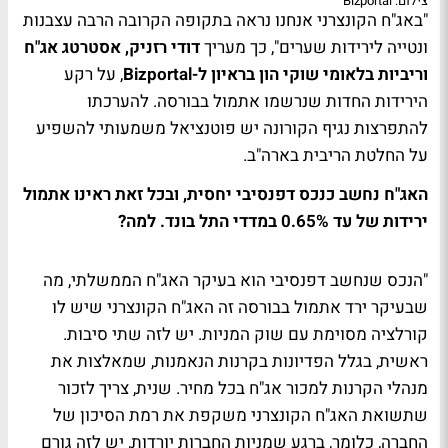
צילום: Bizportal
"באג"ח הקונצרני אנחנו נראה בתקופה הקרובה הרבה עצבנות
ונטייה לירידות שערים", כך מעריך
דודי רזניק, אסטרטג אג"ח
וריביות בלאומי שוקי הון בראיון ל-Bizportal
, על רקע
הירידות החדות שנרשמו אתמול בבורסה. להערכתו
להתפרצות נגיף הקורונה יש פוטנציאל משמעותי להשפיע
על החלטת הריבית בארה"ב.
האג"ח נחשב כנכס דפנסיבי יחסית, ובכל זאת ראינו אתמול
ירידות של עד 0.65% במדדי התל בונד. למה?
"הנכס שנחשב דפנסיבי הוא בעיקר האג"ח הממשלתי, מה
שבעיקר ירד אתמול בבורסה זה האג"ח הקונצרני שיש לו
קורלציה מסוימת עם שוק המניות. יש לזה שתי סיבות.
ראשית, בגלל הפדיונות בקרנות הנאמנות, שמאלצות את
מנהלי הקרנות למכור אג"ח בכל מחיר. שנית, צריך לזכור
שתשואת האג"ח הקונצרני משקפת את רמת הסיכון של
החברה, כלומר, ברגע שמניות החברות יורדות, יש לזה גורם