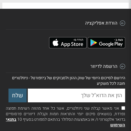
הורדת אפליקציה
הרשמה לדיוור
הירשם לסיכום היומי של שוק ההון ולמבזקים של ביזפורטל - ניוזלטרים
חובה לכל משקיע
אני מאשר קבלת שני ניוזלטרים, אשר כל אחד מהווה רשימת תפוצה
נפרדת, בנושאים סיכום יומי והתראות חמות וקבלת דיוורים פרסומיים
בדואר אלקטרוני ו/ או באמצעות הסלולר בהתאם למפורט בסעיף 10
בתנאי
השימוש