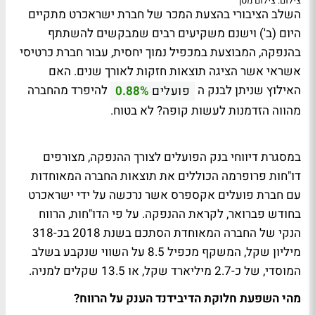
צילום: צילום מסך
השלב הציבורי בהצעת המכר של חברת ישראכרט מתקיים
היום (ב') וישנם משקיעים רבים שמבקשים להשתתף
בהנפקה, המבוצעת במכפיל נמוך יחסית, עבור חברת כרטיסי
אשראי אשר הציגה תוצאות חזקות לאורך שנים. האם
האילוץ שניתן לבנק ה
להיפרד מהחברה
פועלים
0.88%
מהווה הזדמנות לעשות קופה? לא בטוח.
במסגרת דיווחי בנק הפועלים לצורך ההנפקה, מצורפים
דו"חות פרופרמה הכוללים את תוצאות החברה המאוחדות
עם חברת פועלים אקספרס אשר נרכשה על ידי ישראכרט
בחודש פברואר, לקראת ההנפקה. על פי הדו"חות, הרווח
הנקי של החברה המאוחדת הסתכם בשנת 2018 בכ-318
מיליון שקל, המשקף מכפיל 8.5 על השווי שנקבע בשלב
המוסדי, של כ-2.7 מיליארד שקל, או 13.5 שקלים למניה.
מהי השפעת חלוקת הדיבידנד הענק על הרווח?