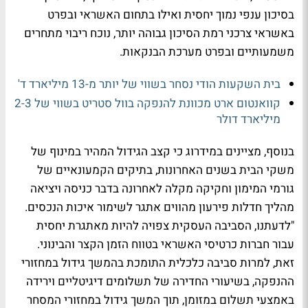
בסיכון ענפי נמוך יחסית ואילו בתחום האשראי ובפרט
באשראי צרכני רמת הסיכון גבוהה יותר, נוכח ריבוי מתחרים
משמעותיים ובפרט מערכת הבנקאות.
בית השקעות הודי נסחר בשווי של יותר מ-13 מיליארד ד'
קוואנטום ארט מכוונת להנפקה בוול סטריט בשווי של 2-3
מיליארד דולר
בנוסף, מציינים במידרוג כי קצב הגידול המהיר במינוף של
משקי הבית בשנים האחרונות, בתיקים הקמעונאיים של
גורמי המימון וחקיקה מקלה לאחרונה בדבר כניסה ויציאה
מהליך חדלות פירעון מהווים אתגר לשימור איכות הנכסים.
"לדעתנו, הסביבה העסקית צפויה להיות מאתגרת יחסית
עבור חברות כרטיסי האשראי בטווח הזמן הקצר והבינוני.
זאת, למרות סביבה כלכלית התומכת בהמשך גידול במחזורי
ההנפקה, בשיעורי החדירה של תשלומים דיגיטליים וירידה
באמצעי תשלום במזומן, תוך המשך גידול במחזורי המסחר