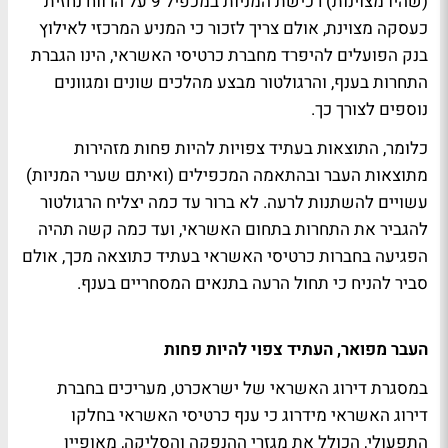
(שהיו מצוינות) רכישת המניות במכפיל 9 על הרווח נחזית
כעסקה מצוינת, אולם צריך לזכור כי המניע המרכזי לאילוץ
בנק הפועלים להיפרד מחברת כרטיסי האשראי, הינו הגברת
התחרות בענף, והרגולטור מבצע מהלכים שונים ומגוונים
נוספים לצורך כך.
כלומר, התוצאות בעתיד צפויות להיות פחות מזהירות
מתוצאות העבר ובהתאמה המכפילים (ואיתם שערי המניות)
עשויים להשתנות לרעה. לא ברור עד כמה יצליח הרגולטור
להגביר את התחרות בתחום האשראי, ועד כמה קשה תהיה
הפגיעה בחברות כרטיסי האשראי בעתיד כתוצאה מכך, אולם
סביר להניח כי תחול הרעה בתנאים המסחריים בענף.
העבר מפואר, העתיד צפוי להיות פחות
במסגרת דירוג האשראי של ישראכרט, מעריכים בחברת
דירוג האשראי מידרוג כי ענף כרטיסי האשראי בחלקו
התפעולי, הכולל את מגזרי ההנפקה והסליקה, מאופיין