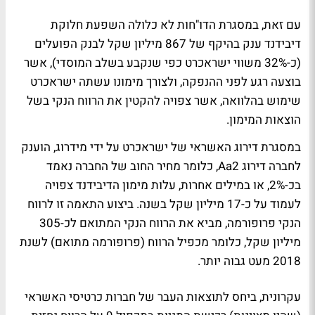
עם זאת, במסגרת הדו"חות לא כלולה השפעת חלוקת
דיבידנד ענק בהיקף של 867 מיליון שקל לבנק הפועלים
(כ-32% משווי ישראכרט כפי שנקבע בשלב המוסדי), אשר
בוצעה רגע לפני ההנפקה, ולצורך מימונו עשתה ישראכרט
שימוש בהלוואה, אשר צפויה להקטין את הרווח הנקי בשל
הוצאות המימון.
במסגרת דירוג האשראי של ישראכרט על ידי מידרוג, הוענק
לחברה דירוג Aa2, כלומר מחיר החוב של החברה נאמד
בכ-2%, או במילים אחרות, עלות מימון הדיבידנד צפויה
לעמוד על כ-17 מיליון שקל בשנה. ביצוע התאמה זו לרווח
הנקי פרופורמה, מביא את הרווח הנקי המתואם לכ-305
מיליון שקל, כלומר מכפיל הרווח (פרופורמה מתואם) לשנת
2018 מעט גבוה יותר.
עקרונית, ביחס לתוצאות העבר של חברות כרטיסי האשראי