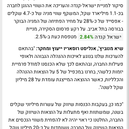
סיקור למניית ישראל-קנדה והעריכה את השווי ההוגן לחברה
בכ-1.1 מיליארד שקל, המשקף שווי מניה של כ-4.7 שקלים
- אפסייד של כ-28% על מחיר הפתיחה של המניה הבוקר
בבורסה בתל אביב. על רקע פרסום הסקירה, מניית
מטפסת כעת ב-2.5%.
ישראל קנדה
2.84%
שיא מנוביץ', אנליסט רוסאריו ייעוץ ומחקר:
"בהתאם
להערכות שלנו בנוגע לאיכות ההנהלה הגבוהה ולאופי
פעילות החברה, ובהתאם לכך שלא הכנסנו למודל פרמיית
יזמות כלשהי, בחרנו במכפיל של 5 על הוצאות ההנהלה
והכלליות, כאשר ההוצאה המייצגת עומדת על 28 מיליון
שקל לשנה".
"כמו כן, בעקבות הכנסות שיווק של עשרות מיליוני שקלים
בשנה, שמשתוות ואף מתעלות על הוצאות השיווק של
החברה, החלטנו כי ראוי יהיה לא להפחית משווי הנכסים את
הוצאות השיווק של החברה שעומדות על כ-20 מיליון שקל