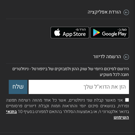
הורדת אפליקציה
הרשמה לדיוור
הירשם לסיכום היומי של שוק ההון ולמבזקים של ביזפורטל - ניוזלטרים
חובה לכל משקיע
אני מאשר קבלת שני ניוזלטרים, אשר כל אחד מהווה רשימת תפוצה
נפרדת, בנושאים סיכום יומי והתראות חמות וקבלת דיוורים פרסומיים
בדואר אלקטרוני ו/ או באמצעות הסלולר בהתאם למפורט בסעיף 10
בתנאי
השימוש