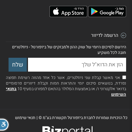
הרשמה לדיוור
הירשם לסיכום היומי של שוק ההון ולמבזקים של ביזפורטל - ניוזלטרים
חובה לכל משקיע
אני מאשר קבלת שני ניוזלטרים, אשר כל אחד מהווה רשימת תפוצה
נפרדת, בנושאים סיכום יומי והתראות חמות וקבלת דיוורים פרסומיים
בדואר אלקטרוני ו/ או באמצעות הסלולר בהתאם למפורט בסעיף 10
בתנאי
השימוש
כל הזכויות שמורות לחברת ביזפורטל תקשורת בע"מ ©
|
תנאי שימוש