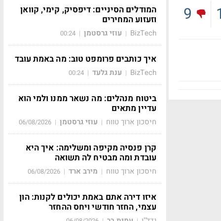
המודלים הסיניים: דיפסיק, קימי, קוואן
9
וזעזוע המחירים
BizTech
עוזי גרסטמן
00:24
|
|
איך כותבים פרומפט טוב: מה באמת עובד
BizTech
ענת גלעד
00:24
|
|
ביטוח מנהלים: מה נשאר ממנו ולמי הוא
עדיין מתאים
חיסכון ארוך טווח
עוזי גרסטמן
06/08/2026
|
|
קרן פנסיה מקיפה ומשלימה: איך היא
עובדת ומה מבטיח לה תשואה
חיסכון ארוך טווח
מירב ארד
06/08/2026
|
|
איזו דירה אתם באמת יכולים לקנות: הון
עצמי, החזר חודשי ויחס ההחזר
נדל"ן
עמית בר
06/08/2026
|
|