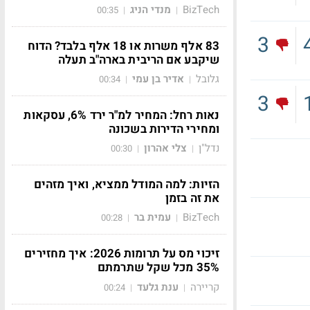
BizTech
מנדי הניג
00:35
|
|
3
83 אלף משרות או 18 אלף בלבד? הדוח
שיקבע אם הריבית בארה"ב תעלה
גלובל
אדיר בן עמי
00:34
|
|
3
נאות רחל: המחיר למ"ר ירד 6%, עסקאות
ומחירי הדירות בשכונה
נדל"ן
צלי אהרון
00:30
|
|
הזיות: למה המודל ממציא, ואיך מזהים
את זה בזמן
BizTech
עמית בר
00:28
|
|
זיכוי מס על תרומות 2026: איך מחזירים
35% מכל שקל שתרמתם
קריירה
ענת גלעד
00:24
|
|