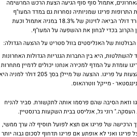
חרונים, אתמול סוף סוף הגיעה
הצעת הרכש
המרשימה
 התרופות פריגו שמניותיה נסחרות גם במדד המעו"ף
הישראלי. ההצעה על סך של כמעט 30 מיליארד דולר הביאה לזינוק של 18.3% במניה אתמול וכעת
 הקרוב בכדי לבחון את
ההשפעה על המעו"ף
.
ד להשתלטות, היא בין החברות הגנריות הגדולות האחרונות
גו עומדת על המדף למכירה אנחנו יכולים לדמיין מתחרות
כמו טבע, וולנט ואקטביס מתחילות מלחמת הצעות על פריגו. ההצעה של מיילן בסך 205 דולר למניה ה
ינגסטאר - מייקל ווטרהאוס.
יגו וזאת הסיבה שהם פרסמו אותה לתקשורת. סביר להניח
 העסקה."
רוני גל, אנליסט בבית השקעות ברנסטיין.
ך הרכישה של פריגו אם תצא לפועל תוסיף לה ערך ממשי,
ריגו ואני לא אופתע אם פריגו תדחוף לסכום גבוה יותר