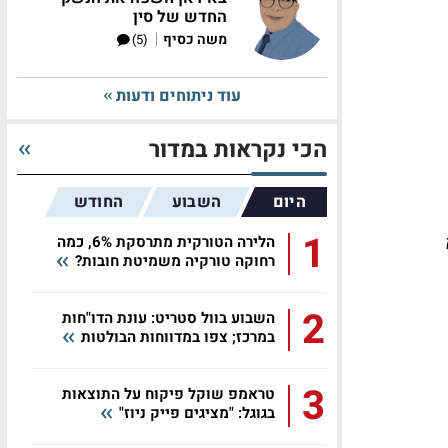
החדש של סין
|
משה כסיף
(5)
עוד ניתוחים ודעות
הכי נקראות במדור
היום
השבוע
החודש
1
יא
הלירה הטורקית מתרסקת 6%, כמה
רחוקה טורקיה משמיטת חובות?
2
השבוע בוול סטריט: עונת הדו"חות
במרכז; צפו במדווחות הבולטות
3
טראמפ שוקל פיקוח על התוצאות
בגוגל: "מציגים פייק ניוז"