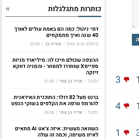
כותרות מתגלגלות
דמי ניהול: כמה הם באמת עולים לאורך
40 שנה ואיך מתמקחים
ה
חיסכון ארוך טווח
עמית בר
02:09
|
|
ההצפה שכולם חיכו לה: מיליארד מניות
ספייסX שוחררו למסחר - והמניה דווקא
זינקה
3
גלובל
אדיר בן עמי
01:00
|
|
ברנט מעל 82 דולר: התוכנית האיראנית
4
להורמוז טרפה את הקלפים בשוקי הנפט
גלובל
אדיר בן עמי
00:36
|
|
השוואה מעשית: איזה צ'אט AI מתאים
1
לאיזו משימה, וכמה זה עולה