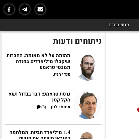
מחשבונים
ניתוחים ודעות
מהומה על לא מאומה: החברות
שיקבלו מיליארדים בחזרה
ממכסי טראמפ
מנדי הניג
גרסת טראמפ: דבר בגדול ושא
מקל קטן
|
איתמר לוין
(3)
1.4 מיליארד חביות: המלחמה
באיראן חשפה את הנשק