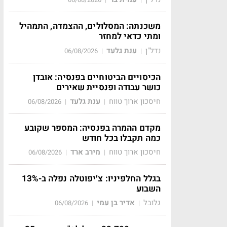
משכנתה: המסלולים, ההצמדה, התמהיל
ומתי כדאי למחזר
נדל"ן
ענת גלעד
06/08/2026
|
|
הכיסויים הביטוחיים בפנסיה: אובדן
כושר עבודה ופנסיית שאירים
חיסכון ארוך טווח
ענת גלעד
06/08/2026
|
|
מקדם ההמרה בפנסיה: המספר שקובע
כמה תקבלו בכל חודש
חיסכון ארוך טווח
מירב ארד
06/08/2026
|
|
בגלל החלפיניו: צ׳יפוטלה נפלה ב-13%
השבוע
גלובל
אדיר בן עמי
06/08/2026
|
|