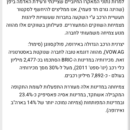
למרות נתוני המאקרו החיוביים שציינתי ורעידת האדמה ביפן
(שהינה גורם חד פעמי), אנו ממליצים להיחשף לסקטור
תעשיית הרכב ע"י השקעה בחברות שעשויות ליהנות
מצמיחת השווקים המתעוררים. פעילותן בשווקים אלו מהווה
מנוע צמיחה משמעותי לחברה.
יצרנית הרכב הגדולה באירופה, פולקסווגן (סימול:
VOW.AG), מהווה דוגמא טובה לחברה שנוקטת באסטרטגיה
זאת. מכירותיה במדינות ה-BRIC הסתכמו בכ-2,477 מיליון
כלי רכב (ינו'-ספט' 2011), מעל ל-30% מסך מכירותיה
בעולם - כ-7,892 מיליון רכבים.
צמיחתה במדינות אלה מעוררת התפעלות לעומת התקופה
המקבילה אשתקד, במדינות אסיה פאסיפיק כ-23.4%
ובמדינות המפותחות (צמיחה נמוכה יותר של 14% בארה"ב
ואירופה).