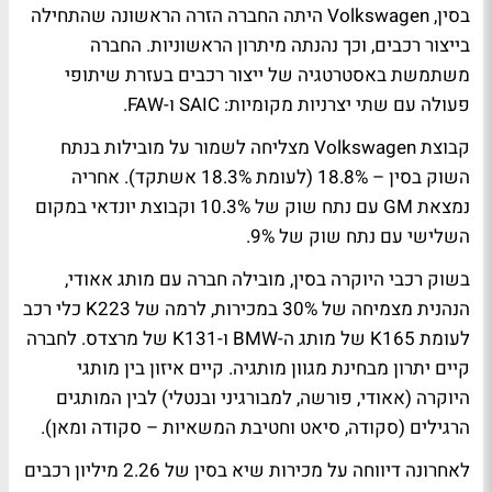
בסין, Volkswagen היתה החברה הזרה הראשונה שהתחילה
בייצור רכבים, וכך נהנתה מיתרון הראשוניות. החברה
משתמשת באסטרטגיה של ייצור רכבים בעזרת שיתופי
פעולה עם שתי יצרניות מקומיות: SAIC ו-FAW.
קבוצת Volkswagen מצליחה לשמור על מובילות בנתח
השוק בסין – 18.8% (לעומת 18.3% אשתקד). אחריה
נמצאת GM עם נתח שוק של 10.3% וקבוצת יונדאי במקום
השלישי עם נתח שוק של 9%.
בשוק רכבי היוקרה בסין, מובילה חברה עם מותג אאודי,
הנהנית מצמיחה של 30% במכירות, לרמה של K223 כלי רכב
לעומת K165 של מותג ה-BMW ו-K131 של מרצדס. לחברה
קיים יתרון מבחינת מגוון מותגיה. קיים איזון בין מותגי
היוקרה (אאודי, פורשה, למבורגיני ובנטלי) לבין המותגים
הרגילים (סקודה, סיאט וחטיבת המשאיות – סקודה ומאן).
לאחרונה דיווחה על מכירות שיא בסין של 2.26 מיליון רכבים