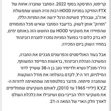
קריפטו, התרסקה בסוף 2022. הסתבר שחברה אחות של
FTX החזיקה במניות HOOD רבות והיה חשש שממשלת
ארה"ב, שבהליך פשיטת הרגל ירשה את המניות הללו,
"תזרוק" אותן לשוק. בדיעבד הסתבר שאיש מכל המומחים
שהפחידו את משקיעי HOOD עם החשש הזה באותם ימים,
לא בדק כלום כי בפועל המניות נמכרו לחברת רובינהוד
במחיר השוק ביום המכירה.
אבל בעוד האנליסטים והפרשנים מבכים את החברה,
המשיכה הנהלת רובינהוד, בראשות המייסד המשותף,
היו"ר-מנכ"ל-נשיא ולדימיר טנב בן ה-38 ששייך לדור
המילניום, דור ה-Y, לקדם בהצלחה את מודל השקעות
שהחברה פיתחה. מדובר בפלטפורמה שמתאימה לדורות ה-
X,Y,Z (ילידי 1965 עד 2010), לאותם משקיעים שמחליפים
את משקיעי דולר הבייבי-בום ושיובילו את כלכלת העולם
לאורך חלק הארי של המאה ה-21.