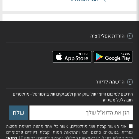
הורדת אפליקציה
הרשמה לדיוור
הירשם לסיכום היומי של שוק ההון ולמבזקים של ביזפורטל - ניוזלטרים
חובה לכל משקיע
אני מאשר קבלת שני ניוזלטרים, אשר כל אחד מהווה רשימת תפוצה
נפרדת, בנושאים סיכום יומי והתראות חמות וקבלת דיוורים פרסומיים
בדואר אלקטרוני ו/ או באמצעות הסלולר בהתאם למפורט בסעיף 10
בתנאי