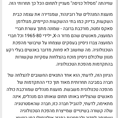
שזיהתה "מסלול כניסה" מעניין לתחום הכל כך תחרותי הזה.
מועצת המנהלים של רובינהוד, שמגדירה את עצמה כבית
השקעות, בדיוק כמו בתי ההשקעות הקיימים, מגולדמן
סאקס ומטה, מורכבת ברובה - שמונה מתוך עשרת חברי
המועצה, מאנשים שהם מדור ה-X, ילידי 1965-80 וכל חברי
המועצה צברו ניסיון בעסקים שצמחו על שיבושי מהפכת
הטכנולוגיה. מה שחשוב לא פחות, מדובר באנשים בעלי רקע
מגוון שלכולם ניסיון מוכח בהצלחות עסקיות שקשורות
בהתקדמות מהפכת הטכנולוגיה.
הגיוון הזה, לדעתי, הוא אחד התנאים החשובים להצלחה של
חברה בסביבה תחרותית מאוד תוך כדי ההתקדמות של
מהפכה טכנולוגית משבשת. מועצת מנהלים שמורכבת כולה
מאנשים שהצליחו באותו תחום שאותו הם מנהלים, אינה
מתאימה, לדעתי, להוביל חברה כזו, חברה שהאסטרטגיה
שלה קשורה בשינויים שמייצרת מהפכת הטכנולוגיה
ושמנסה לחדור ולהתחרות במגזר אוליגפולי כמו הייעוץ