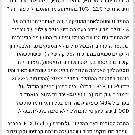
הדומות יותר ל-HOOD, שוואב ו-ETOR, סיימו את השנה עם
תשואות של 22% ו-10% בהתאמה. מה ההסבר לתופעה הזו?
המניה נשחטה לאחר ההנפקה ושנה מאוחר יותר נחתה על
7.5 דולר. מדוע ירדה בעוצמה כזו? בגלל שילוב של גורמים.
זה התחיל עם הרשות הרגולטורית של התעשייה הפיננסית
שקנסה את החברה בשל נהלים לא מספקים נגד הלבנת הון
וליקויים טכניים במערכות הסליקה שלה (חששות שהיו
קשורים במסחר בקריפטו שהחברה טיפחה). מאוחר יותר
נוספה לכך האכזבה מהדוחות הפיננסיים שנחלשו מאוד והיו
בניגוד לתחזיות ההנהלה, במהלך 2022 (ההכנסות ב-2022,
ירדו ל-1,358,000 דולר). והיה כמובן התיקון הגדול של
2022 בשוק כולו (ה-500-S&P ירד בכ-30% והנאסד"ק
בקרוב ל-40%) שפגע קשה יותר בכל המניות מהסוג של
HOOD, שערכיהן טיילו בחלל, ללא סיבה כלכלית בכלל.
המכה הסופית באה מהכיוון של חברת FTX Trading. החברה,
שייסד סם בנקמן-פריד ושהפעילה בורסת קריפטו וקרן גידור