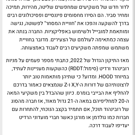
לדור חדש של משקיעים שמחפשים שליטה, מהירות, תמיכה
ומחיר סביר. הם הסירו מחסומים פיננסיים ופסיכולוגים רבים
בדרך להשקעה והפכו את "חוויית המסחר" לפשוטה, נגישה
ומותאמת למובייל ולשימוש באפליקציות. החברה בנתה את
עצמה כמתאימה לעולמם של הצעירים. מדובר בחוויית
משתמש שמפתה משקיעים רבים לעבוד באמצעותה.
מאז התיקון הגדול של 2022, כתבתי מספר פעמים על מניות
רובינהוד ורדיט (סימול:RDDT) כהשקעות מעניינות לעתיד,
במיוחד HOOD. ומדוע? כי שתיהן מותאמות טוב יותר
לרצונותיהם של דורות ה-X,Y ו-Z שנמצאים כאמור בדרכם
להחליף את הבייבי בומרס. כיוון שההבדל בין משקיעי המאה
ה-20 למחליפיהם במאה ה-21 גדול מאוד, אז חברה מהסוג
של רובינהוד תוכל, אם תתמיד בקצב הנוכחי, להתחרות עם
חברות כמו גולדמן או מורגן כאשר חברי מועדוני הרדיט
יעדיפו לעבוד דרכה.