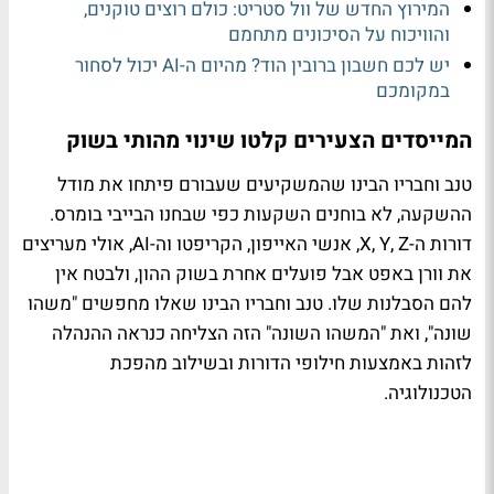
המירוץ החדש של וול סטריט: כולם רוצים טוקנים,
והוויכוח על הסיכונים מתחמם
יש לכם חשבון ברובין הוד? מהיום ה-AI יכול לסחור
במקומכם
המייסדים הצעירים קלטו שינוי מהותי בשוק
טנב וחבריו הבינו שהמשקיעים שעבורם פיתחו את מודל
ההשקעה, לא בוחנים השקעות כפי שבחנו הבייבי בומרס.
דורות ה-X, Y, Z, אנשי האייפון, הקריפטו וה-AI, אולי מעריצים
את וורן באפט אבל פועלים אחרת בשוק ההון, ולבטח אין
להם הסבלנות שלו. טנב וחבריו הבינו שאלו מחפשים "משהו
שונה", ואת "המשהו השונה" הזה הצליחה כנראה ההנהלה
לזהות באמצעות חילופי הדורות ובשילוב מהפכת
הטכנולוגיה.