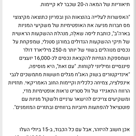
תיאוריות של המאה ה-20 שכבר לא קיימות.
"האפשרות לעלייה בהוצאות הון ובפריון כתוצאה מקיצוצי
מס חברות מניעה את האופטימיות של משקיעי המניות
בארה"ב", כותבת ליסה שאלֶה, מנהלת ההשקעות הראשית
של תיקי ההשקעות הגדולים במורגן סטנלי, שמפקחת על
נכסים מנוהלים בשווי של יותר מ-250 מיליארד דולר
ושמספקת הנחיות להקצאת נכסים לכ-16,000 יועצים
פיננסיים ומיליוני לקוחות. "עם זאת", היא מוסיפה,
"אינדיקטורים בשוק האג"ח מגלים חששות מתמשכים לגבי
אינפלציה, צמיחה כלכלית וקיימות החוב האמריקאי. תחזיות
הרווח התאגידי של וול סטריט נראות אופטימיות מדי,
ומשקיעים צריכים להישאר ערניים ולשקול מניות עם
פוטנציאל להפתעות חיוביות ברווחים ובתזרים המזומנים".
אכן חשוב להיזהר, אבל עם כל הכבוד, ב-15 ביולי העלו