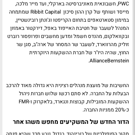
PWC, חשבונאית מאוניברסיטה בארקלי, ועד מייר מלכה,
מייסד ושותף של קרן ההון סיכון Ribbit Capital שמתמחה
במימון סטארטאפים בתחום הקריפטו וג'ונתן רובינשטיין,
המנהל לשעבר של חטיבת האייפוד באפל, דירקטור באמזון
ובקוואלקום, מהנדס חשמל ומדען מחשבים ופרופסור רוברט
זוליק מהרווארד, לשעבר שר המסחר של ארה"ב, סגן שר
החוץ, שהיה היו"ר של חברת ההשקעות היוקרתית
AllianceBernstein.
החשיבות של מועצת מנהלים רצינית היא גדולה מאוד להרכב
הבעלות על החברה. לא סתם רכשו שלוש חברות ניהול
ההשקעות המובילות, קבוצות ונגארד, בלאקרוק ו-FMR
כ-20% ממניות החברה.
הדור החדש של המשקיעים מחפש משהו אחר
מקור הפופולריות של רובינהוד, בגדול, נובע מכך שהיא פנתה