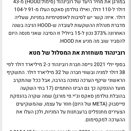
במורגן את מחיר היעד של רובינהוד (סימול:HOOD) מ-43
דולר ל-110 דולר, ואילו גולדמן סאקס העלו מ-91 ל-104
דולר. איזה קשר יש לסיבות לאופטימיות במניות, שעליה
מדברת מנהלת ההשקעות לעובדה ש-HOOD הניבה בשנה
האחרונה 373% נכון ל-15 ביולי? זו הסיבה שאני מנסה היום
להסביר שוב מה מניע את HOOD.
רובינהוד משחזרת את המסלול של מטא
בסוף יולי 2021 גייסה חברת רובינהוד כ-2 מיליארד דולר לפי
38 דולר למניה ובשווי חברה של 32 מיליארד דולר. התשקיף
הראשוני שיקף הערכה נמוכה בהרבה, אבל ככל שהתקרב
מועד ההנפקה כך גם הבינו החתמים (17 בתי השקעה
בהובלת גולדמן סאקס וג'יי.פי מורגן) שמה שקרה בהנפקת
פייסבוק (META של היום) חוזר על עצמו, שהמשקיעים
הצעירים מתנפלים ברעבתנות על המניות, ולכן העלו את
ההערכה למקסימום.