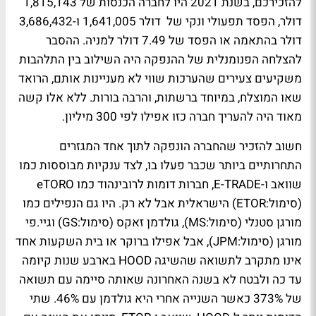
להזכירכם, בשנת 2021 היו לחברה הכנסות של 1,815,143
דולר, הפסד תפעולי ונקי של דולר 1,641,005 ו-3,686,432
דולר בהתאמה או הפסד של 7.49 דולר למניה. ההסבר
להצלחה הפנומנלית של ההנפקה היה השילוב בין התלהבות
משקיעים צעירים שהערכות שווי לא מעניינות אותם, הרואד
שאו המוצלח, במיוחד ברשתות, והרבה בורות. ללא אלו קשה
מאוד היה להעריך חברה כזו אפילו לפי 300 מיליון.
חשוב להזכיר שהחברה הונפקה לתוך אחד המגזרים
התחרותיים ביותר שכבר פעלו בו, לצד ענקיות מבוססות כמו
שוואב ו-E-TRADE, חברות דומות לרובינהוד כמו eTORO
(סימול:ETOR) הישראלית אבל לא רק. היו גם הנפילים כמו
מורגן סטנלי (סימול:MS), גולדמן זאקס (סימול:GS) וגיי.פי
מורגן (סימול:JPM), אבל אפילו ברוקר או בית השקעות אחד
אינו מתקרב לתשואה שהשיגה HOOD בארבע שנות קיומה
עד כה ולבטח לא בשנה האחרונה שאותה סיימה עם תשואה
של 373% כאשר השנייה אחרי היא גולדמן עם 46%. שתי