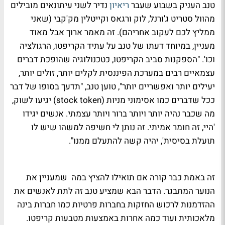
טנב העניק בשבוע שעבר
ריאיון
נדיר לשני עיתונאים מובילים
מהוול סטריט ג'ורנל, לוק ורגאס וקייטלין מק'קבי (שאני
ממליץ לכם לעקוב אחריהם). זה מאמר ארוך אבל מאוד
מעניין, במיוחד דעתו של טנב על עתיד הקריפטו, הרגולציה
וכו'. "הספקנות סביב הקריפטו, כטכנולוגיה שהופכת דברים
עצמאיים רבים במערכת הפיננסית לקלים יותר, זולים יותר,
יעילים יותר ואפשריים יותר", טוען טנב, "תדעך בסופו של דבר
ככל שדברים כמו אסימוני מניות (stock token) יגיעו לשוק,
מה שכבר נהיה יותר ויותר ברור ויותר עצמתי. אנשים יגידו
'היי, זה חומר אמיתי. זה נותן לי חשיפה למשהו שיש לו
תועלת בסיסית', יהיה קשה להתעלם ממנו".
זה באמת כבר קורה אם תואילו להציץ במה שמעניין את
הנוער המתבגר. הדבר הבא שמציע טנב זה לתת לאנשים את
ההזדמנות לרכוש החזקות בחברות פרטיות כמו חברות בינה
מלאכותית ועוד כמה אחרות באמצעות מטבעות קריפטו.