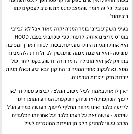
בשוק החיזוי, ואין שום ספק שהקריפטו הפך לנכס השקעה
מקובל. כל זה אומר שהמצב כרגע ממש טוב לעסקים כמו
רובינהוד".
בעיני משקיע בייבי בומר המניה יקרה מאוד אבל לא הבייבי
בומרס מריצים אותה. לדעתי, כפי שכתבתי בעבר, HOOD
היא אחת המניות היותר מעניינות בשוק לטווח הארוך ומסיבה
פשוטה - היא מייצגת מגמה שתמשיך לגדול וההנהלה מבינה
במדויק לאן היא מובילה. זו מהדורה חדשה, בקטן יותר, של
מטא. נא לעקוב אחרי המניה כי התיקון הבא יגיע וכאלו מניות
יורדות חזק ויוצרות הזדמנות.
*אין לראות באמור לעיל משום המלצה לביצוע פעולות ו/או
ייעוץ השקעות ו/או שיווק השקעות. המידע המוצג הינו
לידיעה בלבד ואינו מהווה תחליף לייעוץ. העושה במידע הנ"ל
שימוש - עושה זאת על דעתו בלבד ועל אחריותו הבלעדית.
הכתב עשוי להחזיק חלק מן הניירות המוזכרים לעיל.