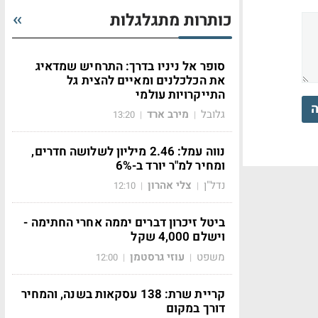
כותרות מתגלגלות
סופר אל ניניו בדרך: התרחיש שמדאיג
את הכלכלנים ומאיים להצית גל
התייקרויות עולמי
ה
גלובל
מירב ארד
13:20
|
|
נווה עמל: 2.46 מיליון לשלושה חדרים,
ומחיר למ"ר יורד ב-6%
נדל"ן
צלי אהרון
12:10
|
|
ביטל זיכרון דברים יממה אחרי החתימה -
וישלם 4,000 שקל
משפט
עוזי גרסטמן
12:00
|
|
קריית שרת: 138 עסקאות בשנה, והמחיר
דורך במקום