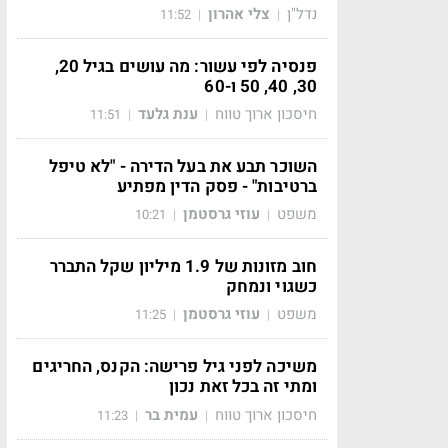
נדל"ן
צלי אהרון
11:52
|
|
פנסיה לפי עשור: מה עושים בגיל 20,
30, 40, 50 ו-60
חיסכון ארוך טווח
ענת גלעד
11:51
|
|
השוכר תבע את בעל הדירה - "לא טיפל
ברטיבות" - פסק הדין מפתיע
משפט
עוזי גרסטמן
10:21
|
|
חוב מזונות של 1.9 מיליון שקל התברר
כשגוי ונמחק
משפט
עוזי גרסטמן
11:25
|
|
משיכה לפני גיל פרישה: הקנס, החריגים
ומתי זה בכל זאת נכון
חיסכון ארוך טווח
עמית בר
11:23
|
|