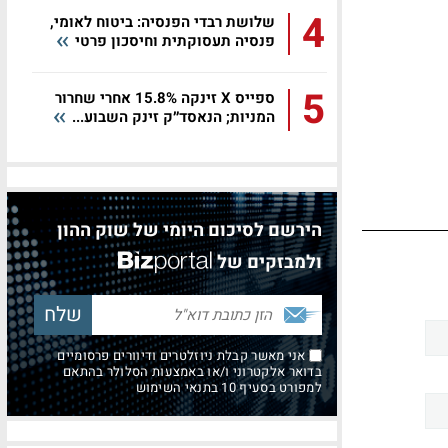
4
שלושת רבדי הפנסיה: ביטוח לאומי,
פנסיה תעסוקתית וחיסכון פרטי
5
ספייס X זינקה 15.8% אחרי שחרור
המניות; הנאסד״ק זינק השבוע...
הירשם לסיכום היומי של שוק ההון
ולמבזקים של
אני מאשר קבלת ניוזלטרים ודיוורים פרסומיים
בדואר אלקטרוני ו/או באמצעות הסלולר בהתאם
למפורט בסעיף 10 בתנאי השימוש