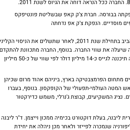
נפקתה בבורסה. חברת צ'ק קאפ שבשליטת פונטיפקס
ים מוסדיים.
הנפקת צ'ק אפ נדחתה
החברה מתכוונת לנסות ולגייס בבורסה בתל אביב בתחילת שנת 2011, לאחר שתשלים את הניסוי הקליני
ווה שיעלה את שווי החברה. בנוסף, החברה מתכוונת להתקדם
לקראת הסכגמים אסטרטגיים נוספים. החברה תיכננה לגייס כ-14 מיליון דולר לפי שווי של כ-50 מיליון
 בשנת 2007 על ידי בכירים מתחום הפרמצבטיקה בארץ, ביניהם אהוד מרום שכיהן
ש המטה העולמי-תפעולי של הקופקסון. בנוסף, בעברו
. נציג המשקיעים, קבוצת ג'נרלי, משמש כדירקטור
י ד"ר נורית ליבנה, בעלת דוקטורט בכימיה ממכון וייצמן. ד"ר ליבנה
 בחברת התרופות Alanex שבקליפורניה שנמכרה לפייזר ולאחר מכן ניהלה את יחידת