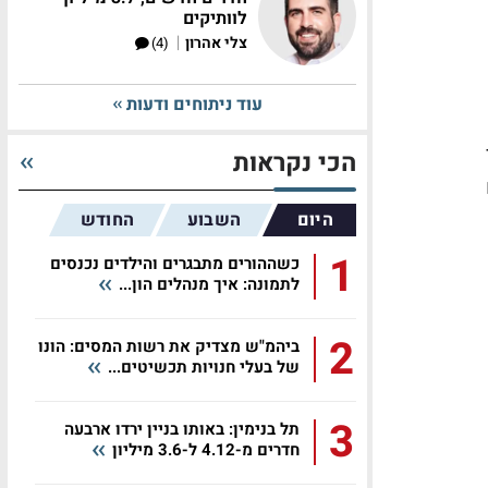
לוותיקים
|
צלי אהרון
(4)
עוד ניתוחים ודעות
הכי נקראות
היום
השבוע
החודש
1
כשההורים מתבגרים והילדים נכנסים
לתמונה: איך מנהלים הון...
2
ביהמ"ש מצדיק את רשות המסים: הונו
של בעלי חנויות תכשיטים...
3
תל בנימין: באותו בניין ירדו ארבעה
חדרים מ-4.12 ל-3.6 מיליון