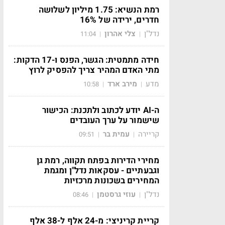
רמת הנשיא: 1.75 מיליון לשלושה
חדרים, ירידה של 16%
נדל"ן
צלי אהרון
11:04
|
|
חידה מתמטית: הגשר, הפנס ו-17 הדקות:
מתי האדם המהיר צריך להפסיק לרוץ
מדע
מירב ארד
10:58
|
|
ה-AI יודע לכתוב ולתכנת: הכישור
שישמור על ערך העובדים
קריירה
עמית בר
09:51
|
|
מחירי הדירות בפתח תקווה, רמת גן
וגבעתיים - עסקאות נדל"ן ומגמת
המחירים בשכונות מרכזיות
נדל"ן
עוזי גרסטמן
08:46
|
|
קריית קריניצי: מ-24 אלף ל-38 אלף