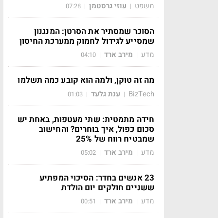
משפט
עוזי גרסטמן
07:28
|
|
הסוכר שמסתיר את הסרטן: המנגנון
שמסייע לגידול לחמוק ממערכת החיסון
מדע
מירב ארד
04:10
|
|
מה זה טוקן, ולמה הוא קובע כמה תשלמו
BizTech
ענת גלעד
01:03
|
|
חידה מתמטית: שתי מעטפות, באחת יש
סכום כפול, איך בוחרים? והחישוב
שמבטיח רווח של 25%
מדע
מירב ארד
05:02
|
|
23 אנשים בחדר: הסיכוי המפתיע
ששניים חולקים יום הולדת
מדע
מירב ארד
00:51
|
|