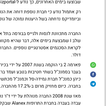
שבוצעו בימים האחרונים, כך נודע ל-Bizportal. החברה ככל הנראה דוחה את הגיוס לשנת 2011.
רק אתמול נודע כי חברת נוספת דוחה את ה
וביומדיקס נדחתה בשל היענות נמוכה של גופ
שלב I שמבצעת בימים אלה, דבר שהיא מק
דולר.
פארמה 2 בי הוקמה
בעבר בסמנכ"ל בשתי חטיבות בטבע ועמד ברא
כיהן כמנכ"ל חברת גמידה-סל וכמנכ"ל מכתשים
בחברה. כיום מחזיק מרום ב-17.2% מהחברה.
מאז שנת 2008 החברה מנוהלת על יד
עבדה בעברה