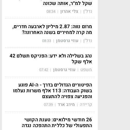
שקל למ״ר, אותה שכונה
נדל"ן
צלי אהרון
08:34
|
|
מרום נווה: 2.87 מיליון לארבעה חדרים,
מה קרה למחירים בשנה האחרונה?
נדל"ן
עוזי גרסטמן
08:33
|
|
נהג בשלילה ולא ידע: הפניקס תשלם 42
אלף שקל
משפט
עוזי גרסטמן
07:42
|
|
הפיטורים הגדולים בדרך - ה-AI פוגע
בשוק העבודה: 113 אלף משרות נעלמו
והפגיעה צפויה להתעצם
קריירה
מירב ארד
07:39
|
|
26 חודשי מילואים: טענת הקושי
התפעולי של כללית התהפכה נגדה