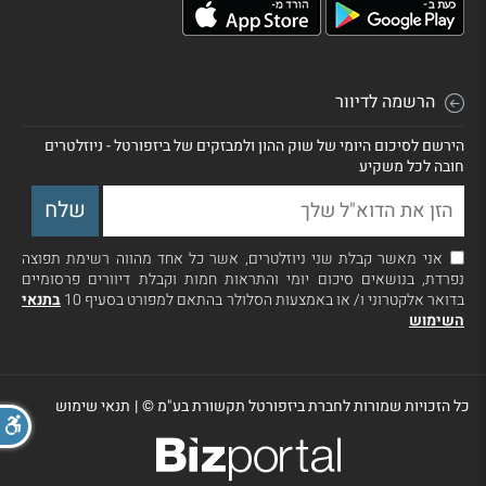
הרשמה לדיוור
הירשם לסיכום היומי של שוק ההון ולמבזקים של ביזפורטל - ניוזלטרים
חובה לכל משקיע
אני מאשר קבלת שני ניוזלטרים, אשר כל אחד מהווה רשימת תפוצה
נפרדת, בנושאים סיכום יומי והתראות חמות וקבלת דיוורים פרסומיים
בדואר אלקטרוני ו/ או באמצעות הסלולר בהתאם למפורט בסעיף 10
בתנאי
השימוש
כל הזכויות שמורות לחברת ביזפורטל תקשורת בע"מ ©
|
תנאי שימוש