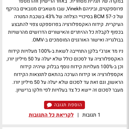
במקרה של תגלית מסחרית. באזור הרישיון זוהו מספר
פרוספקטים, וביניהם Vinekh, שבו משאבים מנובאים בהיקף
של כ-57 BCM בסיכויי הצלחה של 43% בשכבת המטרה
העיקרית. קידוח האקספלורציה בפרוספקט צפוי להתבצע
בכפוף לקבלת כל ההיתרים והאישורים הדרושים מהרשויות
בבולגריה ואישור האורגנים המוסמכים ב-OMV.
ניו מד אנרג'י בלקן התחייבה לשאת ב-100% מעלויות קידוח
האקספלורציה עד לסכום כולל שלא יעלה על 50 מיליון יורו,
וכן ב-100% מעלויות קידוח נוסף בבלוק שיהיה קידוח
אקספלורציה או קידוח הערכה בהתאם לתוצאות הקידוח
הראשון, וגם זאת עד לסכום שלא יעלה על 50 מיליון יורו.
מעבר לסכום זה יישא כל צד בעלויות לפי חלקו ברישיון.
הוספת תגובה
1 תגובות
|
לקריאת כל התגובות