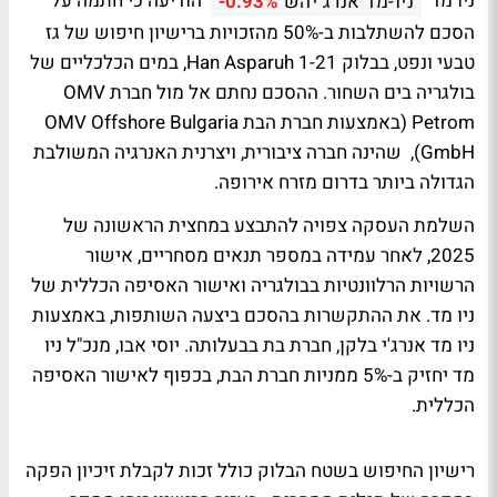
ניו מד
הודיעה כי חתמה על
ניו-מד אנרג יהש
-0.93%
הסכם להשתלבות ב-50% מהזכויות ברישיון חיפוש של גז
טבעי ונפט, בבלוק 1-21 Han Asparuh, במים הכלכליים של
בולגריה בים השחור. ההסכם נחתם אל מול חברת OMV
Petrom (באמצעות חברת הבת OMV Offshore Bulgaria
GmbH), שהינה חברה ציבורית, ויצרנית האנרגיה המשולבת
הגדולה ביותר בדרום מזרח אירופה.
השלמת העסקה צפויה להתבצע במחצית הראשונה של
2025, לאחר עמידה במספר תנאים מסחריים, אישור
הרשויות הרלוונטיות בבולגריה ואישור האסיפה הכללית של
ניו מד. את ההתקשרות בהסכם ביצעה השותפות, באמצעות
ניו מד אנרג'י בלקן, חברת בת בבעלותה. יוסי אבו, מנכ"ל ניו
מד יחזיק ב-5% ממניות חברת הבת, בכפוף לאישור האסיפה
הכללית.
רישיון החיפוש בשטח הבלוק כולל זכות לקבלת זיכיון הפקה