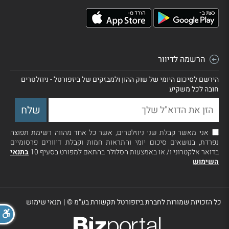
הרשמה לדיוור
הירשם לסיכום היומי של שוק ההון ולמבזקים של ביזפורטל - ניוזלטרים
חובה לכל משקיע
אני מאשר קבלת שני ניוזלטרים, אשר כל אחד מהווה רשימת תפוצה
נפרדת, בנושאים סיכום יומי והתראות חמות וקבלת דיוורים פרסומיים
בדואר אלקטרוני ו/ או באמצעות הסלולר בהתאם למפורט בסעיף 10
בתנאי
השימוש
כל הזכויות שמורות לחברת ביזפורטל תקשורת בע"מ ©
|
תנאי שימוש