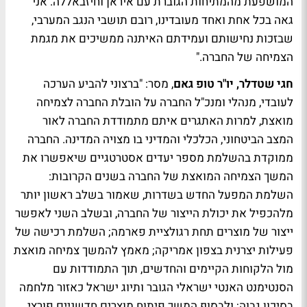
המושפעת מהמתיחות הגוברת עם איראן וחיזבאללה. אני
גאה בכל אחת ואחד מעובדינו, רובם תושבי הנגב המערבי,
שבזכות נחישותם ועמידתם האיתנה ממשיכים את מגמת
הצמיחה של החברה."
חגי שטדלר, יו"ר טופ גאם
, מסר: "ברצוני להביע הערכה
לעובדי, מנהלי ומנכ"ל החברה על הובלת החברה לצמיחה
מואצת, למרות האתגרים איתם מתמודדת החברה לאור
המצב הביטחוני, הכלכלי והמדיני בו מצויה המדינה. החברה
ממוקדת בהשלמת מספר יעדים אסטרטגיים שיאפשרו את
המשך הצמיחה המואצת של החברה בשנים הקרובות:
השלמת המפעל החדש בשדרות, שאמור בשלב ראשון יותר
מלהכפיל את יכולת הייצור של החברה, ובשלב השני לאפשר
ייצור של מוצרים תחת רגולציית פארמה; השלמת רכישה של
פעילות יצרנית בצפון אמריקה; מאמץ להמשך צמיחה מואצת
מול הלקוחות הקיימים והחדשים, תוך התמודדות עם
הסנטימנט האנטי ישראלי הגובר ותיוג ישראל כאזור מלחמה
בסיכון גבוה; ולבסוף המשך פיתוח מוצרים חדשניים פורצי