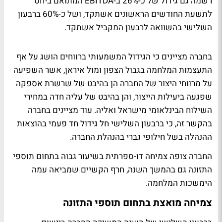
רשמה גם גידול של כ-26% ב-EBITDA המתואם ביחס
לתשעת החודשים הראשונים אשתקד, ושל כ-60% ברבעון
השלישי בהשוואה לרבעון המקביל אשתקד.
בחברה מציינים כי הגידול המשמעותי ברווחים הושג על אף
התעצמות המלחמה בגבול הצפון ומול איראן, אשר השפיעה
על מרווחי היצור של החברה הן בהיבט של שרשרת אספקה
שפגעה ביעילות הייצור, והן בהיבט של עליה חדה במחירי
השילוח הבינלאומי מישראל ואליה. עוד מציינים בחברה
בהקשר זה, כי ברבעון השלישי חל גידול חד פעמי בהוצאות
ההנהלה בשל חילופי גברי בהנהלת החברה.
החברה צופה צמיחה דו-ספרתית בשיעור גבוה בתחום תוספי
התזונה גם בהמשך השנה, חרף הקשיים שמביאה עמה
הימשכות המלחמה.
צמיחה מואצת בתחום תוספי התזונה