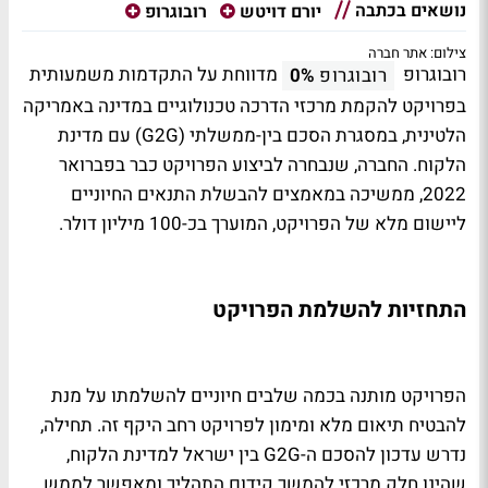
נושאים בכתבה
יורם דויטש
רובוגרופ
צילום: אתר חברה
רובוגרופ
מדווחת על התקדמות משמעותית
רובוגרופ
0%
בפרויקט להקמת מרכזי הדרכה טכנולוגיים במדינה באמריקה
הלטינית, במסגרת הסכם בין-ממשלתי (G2G) עם מדינת
הלקוח. החברה, שנבחרה לביצוע הפרויקט כבר בפברואר
2022, ממשיכה במאמצים להבשלת התנאים החיוניים
ליישום מלא של הפרויקט, המוערך בכ-100 מיליון דולר.
התחזיות להשלמת הפרויקט
הפרויקט מותנה בכמה שלבים חיוניים להשלמתו על מנת
להבטיח תיאום מלא ומימון לפרויקט רחב היקף זה. תחילה,
נדרש עדכון להסכם ה-G2G בין ישראל למדינת הלקוח,
שהינו חלק מרכזי להמשך קידום התהליך ומאפשר לממש