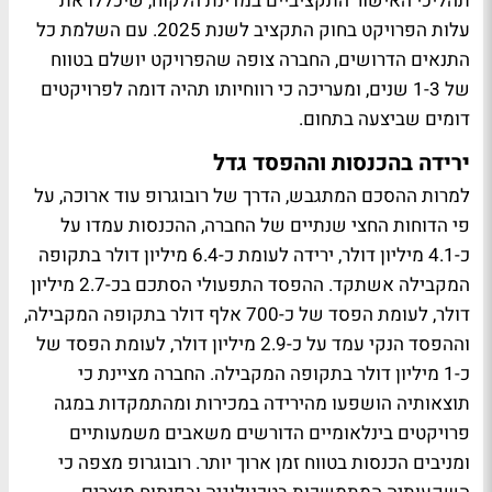
תהליכי האישור התקציביים במדינת הלקוח, שיכללו את
עלות הפרויקט בחוק התקציב לשנת 2025. עם השלמת כל
התנאים הדרושים, החברה צופה שהפרויקט יושלם בטווח
של 1-3 שנים, ומעריכה כי רווחיותו תהיה דומה לפרויקטים
דומים שביצעה בתחום.
ירידה בהכנסות וההפסד גדל
למרות ההסכם המתגבש, הדרך של רובוגרופ עוד ארוכה, על
פי הדוחות החצי שנתיים של החברה, ההכנסות עמדו על
כ-4.1 מיליון דולר, ירידה לעומת כ-6.4 מיליון דולר בתקופה
המקבילה אשתקד. ההפסד התפעולי הסתכם בכ-2.7 מיליון
דולר, לעומת הפסד של כ-700 אלף דולר בתקופה המקבילה,
וההפסד הנקי עמד על כ-2.9 מיליון דולר, לעומת הפסד של
כ-1 מיליון דולר בתקופה המקבילה. החברה מציינת כי
תוצאותיה הושפעו מהירידה במכירות ומהתמקדות במגה
פרויקטים בינלאומיים הדורשים משאבים משמעותיים
ומניבים הכנסות בטווח זמן ארוך יותר. רובוגרופ מצפה כי