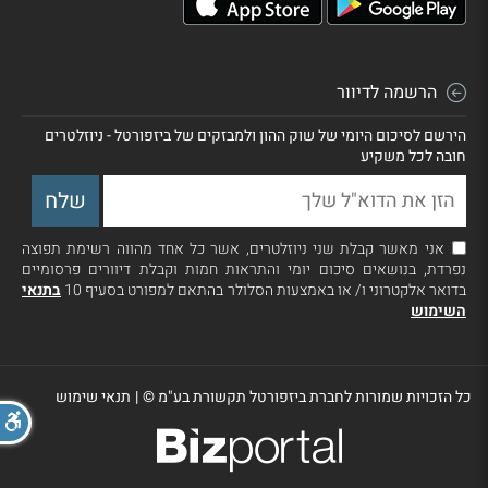
הרשמה לדיוור
הירשם לסיכום היומי של שוק ההון ולמבזקים של ביזפורטל - ניוזלטרים
חובה לכל משקיע
אני מאשר קבלת שני ניוזלטרים, אשר כל אחד מהווה רשימת תפוצה
נפרדת, בנושאים סיכום יומי והתראות חמות וקבלת דיוורים פרסומיים
בדואר אלקטרוני ו/ או באמצעות הסלולר בהתאם למפורט בסעיף 10
בתנאי
השימוש
כל הזכויות שמורות לחברת ביזפורטל תקשורת בע"מ ©
|
תנאי שימוש