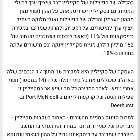
בהנזלה של הפעילות של סקייליין דבר שיציף ערך לבעלי
המניות. גם בסקייליין יש דיסקאונט על ההון (שווי נמוך
מההון העצמי) והנזלה של הפעילות ואולי חלוקה בעתיד
תציף ערך למישורים. על רקע זה, ולמרות שמדובר במכירה
בדיסקאונט של 11% (כאשר לנכסים שנמכרים יש חוב של
152 מיליון דולר), מניית סקייליין זינקה וגם מישורים עלתה
בחודש ב-18%.
העסקה של סקייליין היא למכירת 16 מתוך 17 הנכסים שלה
בארה"ב שכוללים את כל בתי המלון שלה (14 במספר) ושני
אתרי נופש. לאחר המכירה כל מה שיישאר בסקייליין זו
פעילות קטנה של קרקעות לייזום ב-Port McNicoll וב-
Deerhurst.
למרות הזינוק במניית מישורים - כאמור בעקבות סקייליין -
מבחינתו של שניידר מדובר במחיר הזדמנותי בהתחשב
בעובדה שמדובר על דיסקאונט גדול על ההון העצמי שדווקא