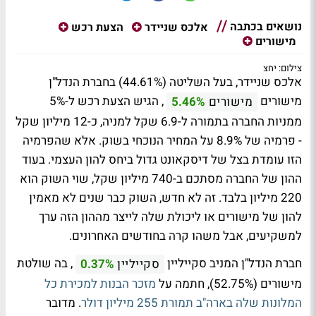
נושאים בכתבה
אלכס שניידר
הצעת רכש
מישורים
צילום: יחצ
אלכס שניידר, בעל השליטה (44.61%) בחברת הנדל"ן
מישורים
, הגיש הצעת רכש ל-5%
מישורים
5.46%
ממניות החברה בתמורה ל-6.9 שקל למניה, כ-12 מיליון שקל
- פרמיה של 8.9% על המחיר הנוכחי בשוק. אלא שהפרמיה
הזו עומדת בצל של דיסקאונט גדול ביחס להון העצמי. בעוד
ההון של החברה מסתכם ב-740 מיליון שקל, שוי השוק הוא
220 מיליון בלבד. זה לא חדש, השוק כבר שנים לא מאמין
להון של מישורים או ליכולת שלה לייצר מההון הזה ערך
למשקיעים, אבל משהו קרה בחודשים האחרונים.
חברת הנדל"ן המניב סקייליין
, בה שולטת
סקייליין
0.37%
מישורים (52.75%), חתמה על
מזכר הבנות למכירת כל
המלונות שלה בארה"ב תמורת 255 מיליון דולר
. מדובר