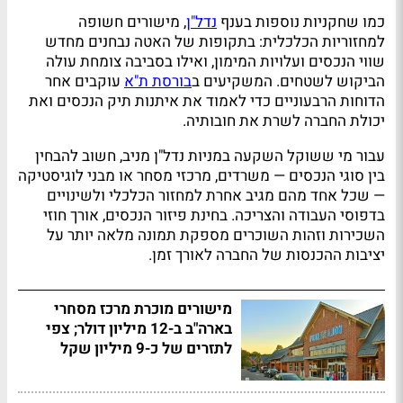
כמו שחקניות נוספות בענף
נדל"ן
, מישורים חשופה
למחזוריות הכלכלית: בתקופות של האטה נבחנים מחדש
שווי הנכסים ועלויות המימון, ואילו בסביבה צומחת עולה
הביקוש לשטחים. המשקיעים ב
בורסת ת"א
עוקבים אחר
הדוחות הרבעוניים כדי לאמוד את איתנות תיק הנכסים ואת
יכולת החברה לשרת את חובותיה.
עבור מי ששוקל השקעה במניות נדל"ן מניב, חשוב להבחין
בין סוגי הנכסים — משרדים, מרכזי מסחר או מבני לוגיסטיקה
— שכל אחד מהם מגיב אחרת למחזור הכלכלי ולשינויים
בדפוסי העבודה והצריכה. בחינת פיזור הנכסים, אורך חוזי
השכירות וזהות השוכרים מספקת תמונה מלאה יותר על
יציבות ההכנסות של החברה לאורך זמן.
מישורים מוכרת מרכז מסחרי
בארה"ב ב-12 מיליון דולר; צפי
לתזרים של כ-9 מיליון שקל