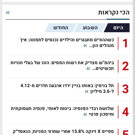
הכי נקראות
היום
השבוע
החודש
1
כשההורים מתבגרים והילדים נכנסים לתמונה: איך
מנהלים הון...
2
ביהמ"ש מצדיק את רשות המסים: הונו של בעלי חנויות
תכשיטים...
3
תל בנימין: באותו בניין ירדו ארבעה חדרים מ-4.12
ל-3.6 מיליון
4
שלושת רבדי הפנסיה: ביטוח לאומי, פנסיה תעסוקתית
וחיסכון פרטי
ספייס X זינקה 15.8% אחרי שחרור המניות; הנאסד״ק