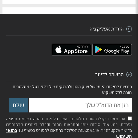
הורדת אפליקציה
הרשמה לדיוור
הירשם לסיכום היומי של שוק ההון ולמבזקים של ביזפורטל - ניוזלטרים
חובה לכל משקיע
אני מאשר קבלת שני ניוזלטרים, אשר כל אחד מהווה רשימת תפוצה
נפרדת, בנושאים סיכום יומי והתראות חמות וקבלת דיוורים פרסומיים
בדואר אלקטרוני ו/ או באמצעות הסלולר בהתאם למפורט בסעיף 10
בתנאי
השימוש