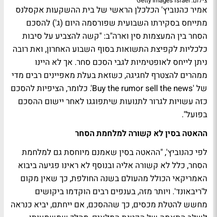
צילום: Getty images Israel
אמיר כהנוביץ' הכלכלן הראשי של בית ההשקעות אקסלנס
מתייחס בסקירתו השבועית שפורסמה היום (ג') להסכם
הסחר בין המעצמות סין וארה"ב: "קשה להצביע על סיבות
כלכליות לקפיצת התשואות בסוף השבוע האחרון, ואת רובה
ניתן לייחס לאופטימיות לגבי הסכם סחר. אך לא היינו
ממהרים להצטרף לחגיגה, כשזאת בעלת מאפיינים רבים מדי
של 'Buy the rumor sell the news'. כלומר, הציפיות להסכם
כזה עשויות לגרור לתנועות שיתפוגגו לאחר יישום ההסכם
בפועל".
ההאטה בסין לא קשורה למלחמת הסחר
לפי כהנוביץ', "ההאטה בסין שאמנם מיוחסת גם למלחמת
הסחר, כלל לא קשורה אליה ובנוסף לא ראינו פגיעה ביבוא
האמריקאי הכולל מהעולם בשנה החולפת, כך שאין מקום
ל'ריבאונד'. ויותר מזה, בענפים רבים הוקדמו ביקושים
מחשש להטלת מכסים, כך שההסכם, אם ייחתם, יביא כנראה