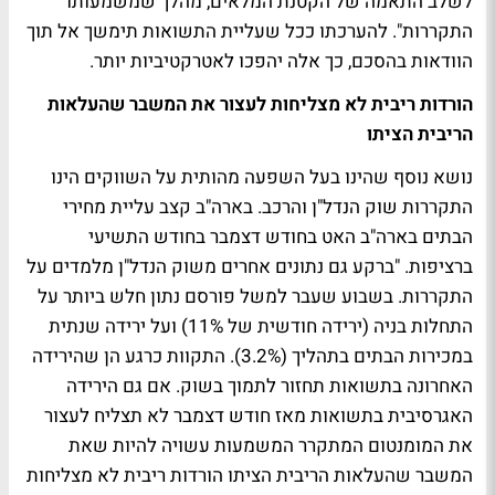
לשלב התאמה של הקטנת המלאים, מהלך שמשמעותו
התקררות". להערכתו ככל שעליית התשואות תימשך אל תוך
הוודאות בהסכם, כך אלה יהפכו לאטרקטיביות יותר.
הורדות ריבית לא מצליחות לעצור את המשבר שהעלאות
הריבית הציתו
נושא נוסף שהינו בעל השפעה מהותית על השווקים הינו
התקררות שוק הנדל"ן והרכב. בארה"ב קצב עליית מחירי
הבתים בארה"ב האט בחודש דצמבר בחודש התשיעי
ברציפות. "ברקע גם נתונים אחרים משוק הנדל"ן מלמדים על
התקררות. בשבוע שעבר למשל פורסם נתון חלש ביותר על
התחלות בניה (ירידה חודשית של 11%) ועל ירידה שנתית
במכירות הבתים בתהליך (3.2%). התקוות כרגע הן שהירידה
האחרונה בתשואות תחזור לתמוך בשוק. אם גם הירידה
האגרסיבית בתשואות מאז חודש דצמבר לא תצליח לעצור
את המומנטום המתקרר המשמעות עשויה להיות שאת
המשבר שהעלאות הריבית הציתו הורדות ריבית לא מצליחות