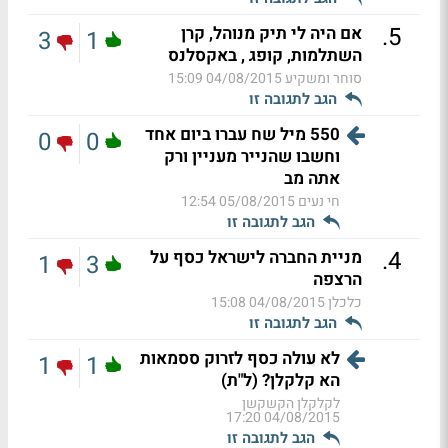
.
5
אם היה לי תיק מנוהל, קרן
3
1
השתלמות, קופג , באקסלנס
סוחר ומשקיע
04/08/2015 15:09
הגב לתגובה זו
550 מיל שח עברו ביום אחד
0
0
וחשבו שהנייר מעניין ורק
אתה מב
חי נעים
05/08/2015 12:54
הגב לתגובה זו
.
4
מניית החברה לישראל כסף על
1
3
הרצפה
כלכלן
04/08/2015 15:08
הגב לתגובה זו
לא עולה כסף לזרוק ססמאות
1
1
הא קלקלן? (ל"ת)
לקלקלן הקשקשן
04/08/2015 17:20
הגב לתגובה זו