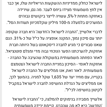
לישראל כחלק ממדיניות ההשקעות הריאליות שלו, אך כבר
אין לחץ משמעותי מצידו ביחס לעבר. מה גם, שירידה
באחזקה מתחת ל-5%, עשויה לייצר ביקושים גבוהים
המוערכים בלמעלה מ-100 מיליון שקלמכיוון תעודות הסל".
לדברי אלשייך, "החברה לישראל ה'חדשה' היא חברה שקופה
יותר עם סיכון נמוך, המקנה אופציה על כי"ל של כ-31%. הגם
שאנו סבורים כי מגיע לחברה דיסקאונט בשל היותה חברת
אחזקות, להערכתנו הפער הנוכחי גבוה מדי ומגלם פוטנציאל.
לאחר הפחתה משמעותית במשקולת שהעיבה על החברה -
אחזקות לאומי - הסיכון במניית החברה לישראל הצטמצם
משמעותית. לאור זאת, אנו ממליצים על החברה לישראל
בקנייה, עם מחיר יעד של 1,635 שקל למניה. בהמשך לכך,
אנו ממליצים על הגדלת החשיפה לחברה לישראל במקביל
לקיטון בחשיפה לכי"ל".
אלשייך מסבירה בנימוקים להמלצה, כי "החברה לישראל
'החדשה' היא לא מה שהכרנו. קיימת ירידה משמעותית