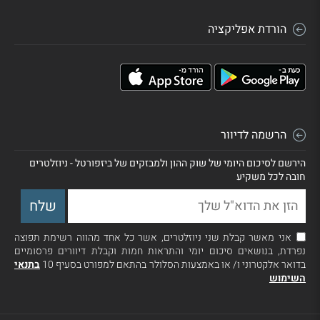
הורדת אפליקציה
הרשמה לדיוור
הירשם לסיכום היומי של שוק ההון ולמבזקים של ביזפורטל - ניוזלטרים
חובה לכל משקיע
אני מאשר קבלת שני ניוזלטרים, אשר כל אחד מהווה רשימת תפוצה
נפרדת, בנושאים סיכום יומי והתראות חמות וקבלת דיוורים פרסומיים
בדואר אלקטרוני ו/ או באמצעות הסלולר בהתאם למפורט בסעיף 10
בתנאי
השימוש