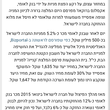
במחזור עצום, על רקע הפצת מניות על ידי בנק לאומי,
אקסלנס ברוקאז' מפרסם היום המלצה ברורה לכיוון המניה
וצופה אפסייד משמעותי למרות שלאומי לא חיסל את מלוא
ההחזקה בחברה לישראל.
יום לאחר שבנק לאומי מכר כ-5.2% ממניות החברה לישראל
בכ-500 מיליון שקל,
כפי שפורסם לראשונה ב-Bizportal
,
האנליסטית מיכל אלשייך ממליצה להגדיל את החשיפה
למניית החברה לישראל על חשבון הקטנת החשיפה לחברה
הבת, כי"ל. בית ההשקעות פרסם המלצת 'קנייה' למניית
החברה לישראל, במחיר יעד של 1,635 שקל -המשקף
אפסייד של 30% לעומת מחיר השוק. עם זאת, מחיר היעד
שנקבע הינו נמוך לעומת הערכה הקודמת של 1,647 שקל.
מאז מהלך הפיצול של חברה לישראל בינואר 2015 מכר בנק
לאומי כ-12% מהחזקותיו בחברה לישראל. נכון להיום, לבנק
לאומי נשארה החזקה של כ-6% בלבד, ועל פי חוק אינו מחויב