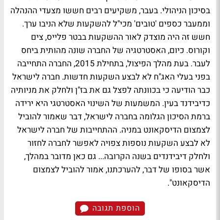
בסיכון הניהולי. בעבר, משקיעים רבים חששו מצעדי ההנהלה
וממעבר כספים 'טובים' מכי"ל להשקעות שלא הניבו ערך.
חשש זה היה מוצדק לאור ההשקעות בבטר פלייס, צים
וקורוס. כיום, האסטרטגיה של החברה שונה מהותית ביחס
לעבר. בעת מהלך הפיצול, בתחילת 2015, החברה התחייבה
בפני בעלי האג"ח לא לבצע השקעות חדשות. חברה לישראל
כבר הודיעה כי בכוונתה לפצל גם את בז"ן ולחלק את מניותיה
כדיבידנד בעין. המשמעות של השינוי האסטרטגי היא ירידה
ברמת הסיכון הגלומה בחברה לישראל, דבר שאמור להוביל
לצמצום הדיסקאונט במניה. ההתחייבות של חברה לישראל
לא לבצע השקעות נוספות צפויה לאפשר לחברה לחזור
ולחלק דיבידנדים בשנה הקרובה... גם כאן מדובר במהלך,
אשר בסופו של דבר, להערכתנו, אמור להוביל לצמצום
הדיסקאונט".
הוספת תגובה