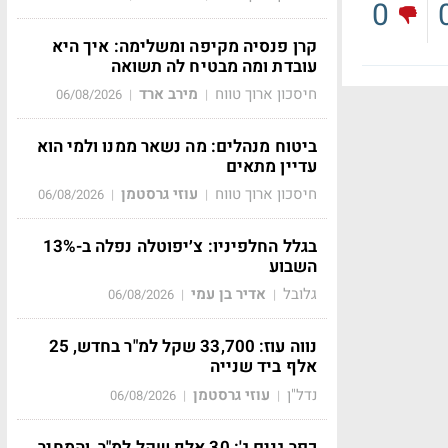
0
קרן פנסיה מקיפה ומשלימה: איך היא
עובדת ומה מבטיח לה תשואה
חיסכון ארוך טווח
מירב ארד
06/08/2026
|
|
ביטוח מנהלים: מה נשאר ממנו ולמי הוא
עדיין מתאים
חיסכון ארוך טווח
עוזי גרסטמן
06/08/2026
|
|
בגלל החלפיניו: צ׳יפוטלה נפלה ב-13%
השבוע
גלובל
אדיר בן עמי
06/08/2026
|
|
נווה עוז: 33,700 שקל למ"ר בחדש, 25
אלף ביד שנייה
נדל"ן
עוזי גרסטמן
06/08/2026
|
|
כפר גנים ג': 30 אלף שקל למ"ר, והמחיר