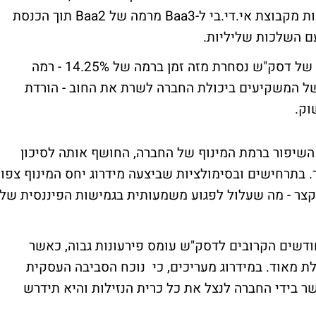
הורידה היום (ד') את הדירוג לדיסקונט השקעות מקבוצת אי.די.בי ל-Baa3 מרמה של Baa2 תוך הכנסת
למרות שהתשואה על אג"ח החברה מסדרה ט' של דסק"ש נסחרת מזה זמן ברמה של 14.25% - רמה
 המשקיעים ביכולת החברה לשרת את החוב - הורדת
וק.
 השיפור ברמת המינוף של החברה, החושף אותה לסיכון
 בתרחישים ובסימולציות שביצעה מידרוג יחס המינוף צפוי
90 ל-120% בטווח הזמן הקצר - מה שעלול לפגוע משמעותית בגמישות הפיננסית של
 נזילות מספקת לשירות החוב ב-12 החודשים הקרובים לדסק"ש עומס פירעונות גבוה, כאשר
לת מאוד. במידרוג מעריכים, כי נוכח הסביבה העסקית
בידי החברה לנצל את כל כרית הנזילות והיא תידרש