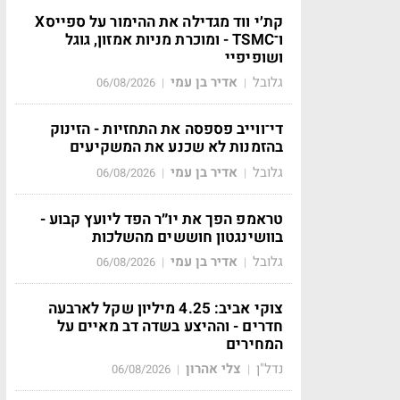
קת׳י ווד מגדילה את ההימור על ספייסX
ו־TSMC - ומוכרת מניות אמזון, גוגל
ושופיפיי
גלובל
אדיר בן עמי
06/08/2026
|
|
די־ווייב פספסה את התחזיות - הזינוק
בהזמנות לא שכנע את המשקיעים
גלובל
אדיר בן עמי
06/08/2026
|
|
טראמפ הפך את יו״ר הפד ליועץ קבוע -
בוושינגטון חוששים מהשלכות
גלובל
אדיר בן עמי
06/08/2026
|
|
צוקי אביב: 4.25 מיליון שקל לארבעה
חדרים - וההיצע בשדה דב מאיים על
המחירים
נדל"ן
צלי אהרון
06/08/2026
|
|