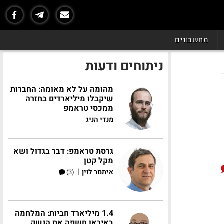
מחשבונים
ניתוחים ודעות
מהומה על לא מאומה: החברות
שיקבלו מיליארדים בחזרה
ממכסי טראמפ
מנדי הניג
גרסת טראמפ: דבר בגדול ושא
מקל קטן
|
איתמר לוין
(3)
1.4 מיליארד חביות: המלחמה
באיראן חשפה את הנשק