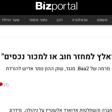
משפט
טכנולוגיה
רכב
נתוני מסחר
שער הדולר
אלץ למחזר חוב או למכור נכסים"
מידרוג הורידה את הדירוג לדסק"ש ל-Baa3 מרמה של Baa2. מנגד, שוק ההון נותר אדיש להורדת
(1)
חברה והשתלטות אדוארד אלשטיין על ניהולה, מידרוג