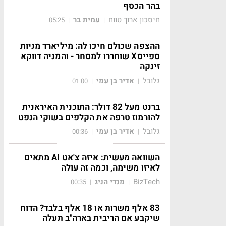
בהר הכסף
חיסכון ארוך טווח
עמית בר
05:25
|
|
ההצפה שכולם חיכו לה: מיליארד מניות
ספייסX שוחררו למסחר - והמניה דווקא
זינקה
גלובל
אדיר בן עמי
01:00
|
|
ברנט מעל 82 דולר: התוכנית האיראנית
להורמוז טרפה את הקלפים בשוקי הנפט
גלובל
אדיר בן עמי
00:36
|
|
השוואה מעשית: איזה צ'אט AI מתאים
לאיזו משימה, וכמה זה עולה
BizTech
מנדי הניג
00:35
|
|
83 אלף משרות או 18 אלף בלבד? הדוח
שיקבע אם הריבית בארה"ב תעלה