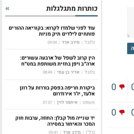
כותרות מתגלגלות
עוד לפני שלמדו לקרוא: בקוריאה ההורים
פותחים לילדים תיק מניות
גלובל
מירב ארד
09:04
|
|
ה
הין קרוב לשפל של ארבעה עשורים:
ארה״ב ויפן בחזית משותפת במט״ח
גלובל
אדיר בן עמי
08:49
|
|
0
ביקורת חריפה בפסק בוררות על רונן
אלעד, יו"ר אירודרום
משפט
איתמר לוין
07:37
|
|
0
יד שנייה מול קבלן: החוזה, ערבות חוק
המכר והאיחור במסירה
נדל"ן
מירב ארד
03:41
|
|