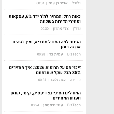
גלובל
אדיר בן עמי
00:34
|
|
נאות רחל: המחיר למ"ר ירד 6%, עסקאות
ומחירי הדירות בשכונה
נדל"ן
צלי אהרון
00:30
|
|
הזיות: למה המודל ממציא, ואיך מזהים
את זה בזמן
BizTech
עמית בר
00:28
|
|
זיכוי מס על תרומות 2026: איך מחזירים
35% מכל שקל שתרמתם
קריירה
ענת גלעד
00:24
|
|
המודלים הסיניים: דיפסיק, קימי, קוואן
וזעזוע המחירים
BizTech
עוזי גרסטמן
00:24
|
|