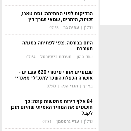
הבדיקות לפני החתימה: נסח טאבו,
זכויות, היתרים, שמאי ועורך דין
נדל"ן
עמית בר
07:58
|
|
היום בבורסה: צפי לפתיחה במגמה
מעורבת
שוק ההון
מערכת ביזפורטל
07:54
|
|
שבועיים אחרי פיטורי 620 עובדים -
אושרה הכפלת השכר למנכ״לי מאנדיי
בארץ
מנדי הניג
07:43
|
|
84 אלף דירות מחפשות קונה: כך
חושפים את המחיר האמיתי שהיזם מוכן
לקבל
נדל"ן
עוזי גרסטמן
07:31
|
|