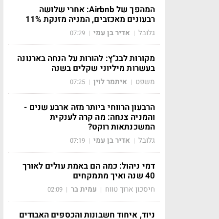
המהפך של Airbnb: אחרי שלושה
רבעונים מאכזבים, המניה מזנקת 11%
גלובל
אדיר בן עמי
07:29
|
|
מקורות לבג"ץ: להורות על הנחה בארנונה
בעשרות מיליוני שקלים בשנה
משפט
איתמר לוין
07:25
|
|
הרבעון הרווחי ביותר מזה ארבע שנים -
והמניה צנחה: מה קרה לענקית
המשכנתאות רוקט?
גלובל
אדיר בן עמי
07:19
|
|
דמי ניהול: כמה הם באמת עולים לאורך
40 שנה ואיך מתמקחים
חיסכון ארוך טווח
עמית בר
02:09
|
|
ניוד, איחוד חשבונות והכספים האבודים