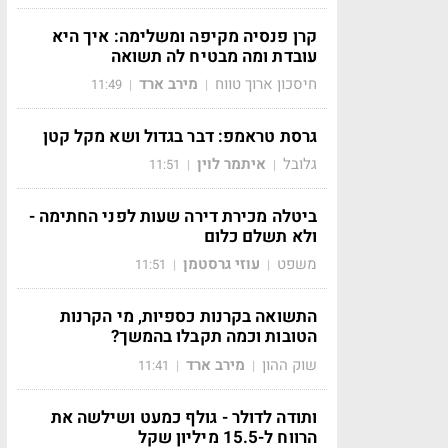
קרן פנסיה מקיפה ומשלימה: איך היא
עובדת ומה מבטיח לה תשואה
חיסכון ארוך טווח
מירב ארד
11:49
|
|
גרסת טראמפ: דבר בגדול ושא מקל קטן
גלובל
איתמר לוין
11:51
|
|
ביטלה מכירת דירה שעות לפני החתימה -
ולא תשלם כלום
משפט
עוזי גרסטמן
11:51
|
|
התשואה בקרנות כספיות, מי הקרנות
הטובות וכמה תקבלו בהמשך?
שוק ההון
מירב ארד
11:41
|
|
ותודה לדולר - גולף כמעט ושילשה את
הרווח ל-15.5 מיליון שקל