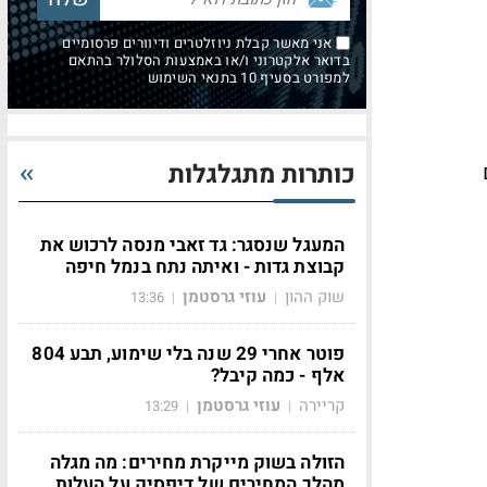
אני מאשר קבלת ניוזלטרים ודיוורים פרסומיים
בדואר אלקטרוני ו/או באמצעות הסלולר בהתאם
למפורט בסעיף 10 בתנאי השימוש
כותרות מתגלגלות
המעגל שנסגר: גד זאבי מנסה לרכוש את
קבוצת גדות - ואיתה נתח בנמל חיפה
שוק ההון
עוזי גרסטמן
13:36
|
|
פוטר אחרי 29 שנה בלי שימוע, תבע 804
אלף - כמה קיבל?
קריירה
עוזי גרסטמן
13:29
|
|
הזולה בשוק מייקרת מחירים: מה מגלה
מהלך המחירים של דיפסיק על העלות