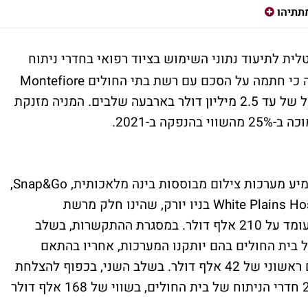
תתיהו
ת לתיעוד נתוני השימוש בציוד רפואי בחדרי ניתוח
ובחדרי פרוצדורות מזנקת היום אחרי שדיווחה כי חתמה על הסכם עם רשת בתי החולים Montefiore
בארה״ב, המונה כ-11 בתי חולים, עם פוטנציאל של עד 2.5 מיליון דולר בארבעה שלבים. המניה מזנקת
איידנטי ציינה כי במסגרת ההסכם החברה תטמיע מערכות צילום מבוססות בינה מלאכותית, Snap&Go,
לחדרי הניתוח של בית החולים White Plains Hospital Center בניו יורק, שהינו חלק מרשת
Montefiore. היקף העסקה הכולל למערכות עומד על 210 אלף דולר. במסגרת ההתקשרות, בשלב
ל בית החולים בהם יותקנו המערכות, אחריו בהתאם
להוכחת יכולת ואישור הביצועים ישולם סכום ראשוני של 42 אלף דולר. בשלב השני, בכפוף להצלחת
הפיילוט, תבוצע הרחבה של הפיילוט לכלל 24 חדרי הניתוח של בית החולים, בשווי של 168 אלף דולר