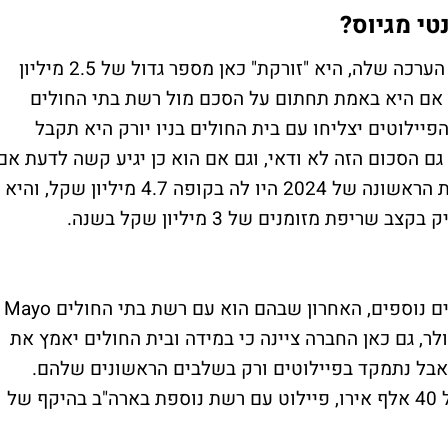
טי מגיוס?
איידנטי מדברת כאן על סכום גדול אבל זו רק הערכה שלה, היא "זורקת" כאן מספר גדול של 2.5 מיליון
ק אם היא באמת תחתום על הסכם מול רשת בתי החולים
ילוטים יצליחו עם בית החולים בניו יורק היא תקבל
ר, בערך 1.5 מיליון שקל, גם הסכום הזה לא ודאי, וגם אם הוא כן יגיע קשה לדעת אם
זה יציל את איידנטי מגיוס - נכון לסוף המחצית הראשונה של 2024 היו לה בקופה 4.7 מיליון שקל, והיא
איידנטי דיווחה מאז דצמבר על מספר פיילוטים נוספים, האחרון שבהם הוא עם רשת בתי החולים Mayo
צות הברית בהיקף של 150 אלף דולר, גם כאן החברה ציינה כי במידה ובית החולים יאמץ את
, אבל נתמקד בפיילוטים ורק בשלבים הראשונים שלהם.
תוסיפו לזה פיילוט נוסף בפורטוגל בהיקף של 40 אלף אירו, פיילוט עם רשת נוספת בארה"ב בהיקף של