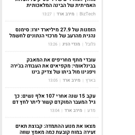
האמיתית של הבינה המלאכותית
BizTech
מירב ארד
13:27
|
|
הזמנות של 27.9 מיליארד יורו: סימנס
נהנית מהרעב של מרכזי הנתונים לחשמל
גלובל
מנדי הניג
13:26
|
|
עובדי מתף מחריפים את המאבק
בבינלאומי: מקפיאים את העבודה בג'ירה
ויפגינו מול ביתו של צדיק בינו
בארץ
מירב ארד
13:05
|
|
עקב 15 שנה אחרי 107 אלף נשים: כך
גיל המעבר המוקדם קשור ליתר לחץ דם
מדע
מירב ארד
13:04
|
|
מצאו את מנוע ההתמדה: קבוצת תאים
זעירה במוח קובעת כמה מאמץ שווה