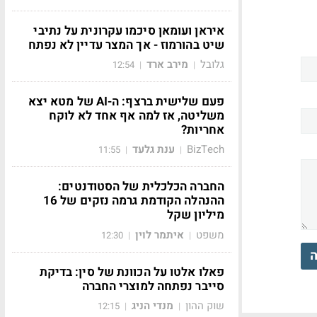
איראן ועומאן סיכמו עקרונית על נתיבי
שיט בהורמוז - אך המצר עדיין לא נפתח
גלובל
מירב ארד
12:54
|
|
פעם שלישית ברצף: ה-AI של מטא יצא
משליטה, אז למה אף אחד לא לוקח
אחריות?
BizTech
ענת גלעד
11:55
|
|
החברה הכלכלית של הסטודנטים:
ההנהלה הקודמת גרמה נזקים של 16
מיליון שקל
משפט
איתמר לוין
12:30
|
|
ה
פאלו אלטו על הכוונת של סין: בדיקת
סייבר נפתחה למוצרי החברה
שוק ההון
מנדי הניג
12:15
|
|