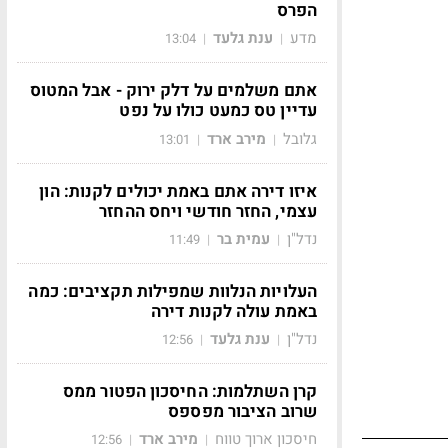
הפרס
מדע
ענת גלעד
13:04
|
|
אתם משלמים על דלק ירוק - אבל המטוס
עדיין טס כמעט כולו על נפט
גלובל
מירב ארד
13:01
|
|
איזו דירה אתם באמת יכולים לקנות: הון
עצמי, החזר חודשי ויחס ההחזר
נדל"ן
עמית בר
11:49
|
|
העלויות הנלוות שמפילות תקציבים: כמה
באמת עולה לקנות דירה
נדל"ן
ענת גלעד
12:56
|
|
קרן השתלמות: החיסכון הפטור ממס
שרוב הציבור מפספס
חיסכון ארוך טווח
מירב ארד
12:56
|
|