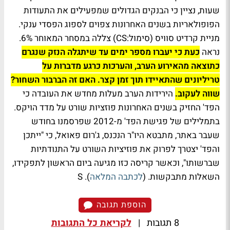
שעות, נציין כי הבנקים הגדולים שמפעילים את התעודות
הפופולאריות בשנים האחרונות צפוים לספוג הפסדי ענקי.
מניית קרדיט סוויס (סימול:CS) צללה במסחר המאוחר 6%.
נראה
כעת כי יעברו מספר ימים עד שיתגלה הנזק שנגרם
כתוצאה מהאירוע הערב, והערכות כרגע מדברות על
טריליונים שהתאיידו תוך זמן קצר. האם זה הברבור השחור?
שווה לעקוב.
הירידות הערב מעלות מחדש את העובדה כי
הפד' החזיק בשנים האחרונות פוזציות שורט על מדד הויקס.
בתמלילים של פגישת הפד' מ-2012 שפרסמנו בחודש
שעבר באתר, מתבטא היו"ר הנכנס, ג'רום פאואל, כי "ייתכן
והפד' יצטרך לפרוק את פוזיציות השורט על התנודתיות
שברשותו", וכאשר קריסה כזו מגיעה ביום הראשון לתפקידו,
השאלות מתבקשות. (
לכתבה המלאה
). S
הוספת תגובה
8 תגובות
|
לקריאת כל התגובות