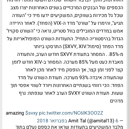
הכספים של הבנקים המרכזיים בשנים האחרונות יצרו מצב
שכל גל מכירות בשווקים, המשקיעים ידעו מיד כי "העזרה
תגיע", והימרו על "שורט" מדד ה-VIX (הפחד). לאחר הירידה
אמש במדדים המובילים בוול סטריט, נראה כי "השורט סקויז"
הגדול בהיסטוריה התחיל. התעודות השורט הפופולאריות על
מדד הפחד (סימול:SXVY, XIV) התרסקו ביותר
מ-85%. . המסחר בתעודת SXVY חודש הערב, והתעודה
מאבדת כעט מעל 85% מערכה. המסחר ב-XIV חודש לזמן
קצר לפני זמן קצר, אך הופסק מיד לאחר מכן לאחר
שהתעודה איבדה 93% מערכה. תעודת השורט על מדד
הפחד: הכי רווחי בשנתיים האחרונות ויורד לשווי אפסי תוך
שעות. תעודת השורט SVXY הערב לאחר שנפתח: גרף
מדהים
amazing
$svxy
pic.twitter.com/NC6lK3OO2Z
— Amit Tal (@amital13)
6 בפברואר 2018
מלבד המשקיעים בתעודות שראו את כספם נעלם בתוך