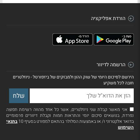
הורדת אפליקציה
הרשמה לדיוור
הירשם לסיכום היומי של שוק ההון ולמבזקים של ביזפורטל - ניוזלטרים
חובה לכל משקיע
אני מאשר קבלת שני ניוזלטרים, אשר כל אחד מהווה רשימת תפוצה
נפרדת, בנושאים סיכום יומי והתראות חמות וקבלת דיוורים פרסומיים
בדואר אלקטרוני ו/ או באמצעות הסלולר בהתאם למפורט בסעיף 10
בתנאי
השימוש