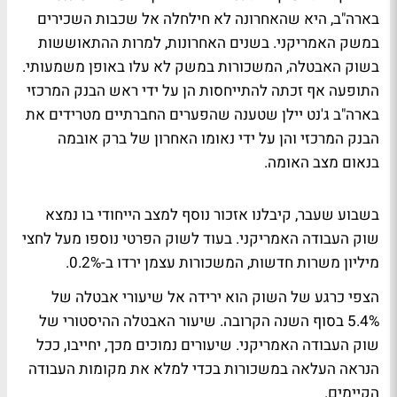
בארה"ב, היא שהאחרונה לא חילחלה אל שכבות השכירים
במשק האמריקני. בשנים האחרונות, למרות ההתאוששות
בשוק האבטלה, המשכורות במשק לא עלו באופן משמעותי.
התופעה אף זכתה להתייחסות הן על ידי ראש הבנק המרכזי
בארה"ב ג'נט יילן שטענה שהפערים החברתיים מטרידים את
הבנק המרכזי והן על ידי נאומו האחרון של ברק אובמה
בנאום מצב האומה.
בשבוע שעבר, קיבלנו אזכור נוסף למצב הייחודי בו נמצא
שוק העבודה האמריקני. בעוד לשוק הפרטי נוספו מעל לחצי
מיליון משרות חדשות, המשכורות עצמן ירדו ב-0.2%.
הצפי כרגע של השוק הוא ירידה אל שיעורי אבטלה של
5.4% בסוף השנה הקרובה. שיעור האבטלה ההיסטורי של
שוק העבודה האמריקני. שיעורים נמוכים מכך, יחייבו, ככל
הנראה העלאה במשכורות בכדי למלא את מקומות העבודה
הקיימים.