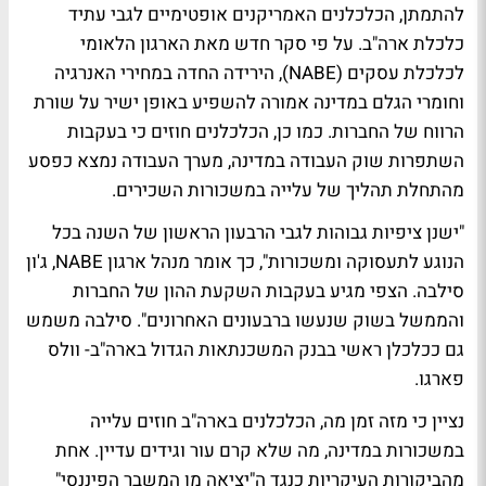
להתמתן, הכלכלנים האמריקנים אופטימיים לגבי עתיד
כלכלת ארה"ב. על פי סקר חדש מאת הארגון הלאומי
לכלכלת עסקים (NABE), הירידה החדה במחירי האנרגיה
וחומרי הגלם במדינה אמורה להשפיע באופן ישיר על שורת
הרווח של החברות. כמו כן, הכלכלנים חוזים כי בעקבות
השתפרות שוק העבודה במדינה, מערך העבודה נמצא כפסע
מהתחלת תהליך של עלייה במשכורות השכירים.
"ישנן ציפיות גבוהות לגבי הרבעון הראשון של השנה בכל
הנוגע לתעסוקה ומשכורות", כך אומר מנהל ארגון NABE, ג'ון
סילבה. הצפי מגיע בעקבות השקעת ההון של החברות
והממשל בשוק שנעשו ברבעונים האחרונים". סילבה משמש
גם ככלכלן ראשי בבנק המשכנתאות הגדול בארה"ב- וולס
פארגו.
נציין כי מזה זמן מה, הכלכלנים בארה"ב חוזים עלייה
במשכורות במדינה, מה שלא קרם עור וגידים עדיין. אחת
מהביקורות העיקריות כנגד ה"יציאה מן המשבר הפיננסי"