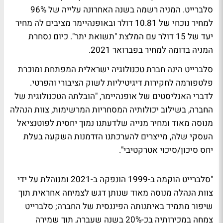
סלברייט. המניה רשמה בשנה האחרונה עלייה של 96%
למחיר נוכחי של 10.81 דולר ובאופנהיימר מציבים לה מחיר
יעד של 15 דולר עם המלצת "תשואת יתר". כיום נסחרת
המניה בדומה למחיר בפברואר 2021.
סלברייט הינה חברת טכנולוגיה ישראלית המפתחת ומוכרת
פלטפורמה לחקירות דיגיטיליות לשוק הציבורי והפרטי. ​
לדברי האנליסטים של אופנהיימר, "הובלתה הטכנולוגית של
החברה, בשילוב יכולותיה המסחריות המרשימות, צוות הנהלה
מנוסה מאוד ומחיר מנייה שלדעתנו נמוך יחסית לפוטנציאל
העסקי שלה, מייצרים להערכתנו הזדמנות השקעה בעלת
יחס סיכון/סיכוי אטרקטיבי".
"סלברייט הוקמה ב-1999 הונפקה ב-2021 ומנוהלת על ידי
צוות הנהלה מנוסה מאוד שנותן דגש לצמיחה אחראית תוך
שיפור מתמיד באיתנותה הפיננסית של החברה; סלברייט
צמחה במכירותיה בכ-20% בשנה שעברה, תוך שמירה