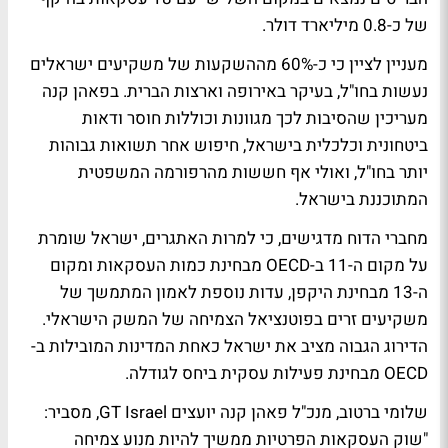
של כ-0.8 מיליארד דולר.
מעניין לציין כי כ-60% מההשקעות של משקיעים ישראלים
נעשות בחו"ל, בעיקר באירופה וארצות הברית. בפאהן קנה
מעריכין שהסיבות לכך מגוונות וכוללות חוסר ודאות
ביטחונית וכלכלית בישראל, חיפוש אחר תשואות גבוהות
יותר בחו"ל, ואולי אף חששות מהרפורמה המשפטית
המתוכננת בישראל.
מחברי הדוח מדגישים, כי למרות האתגרים, ישראל שומרת
על מקום ה-11 ב-OECD מבחינת כמות העסקאות ומקום
ה-13 מבחינת היקפן, עדות נוספת לאמון המתמשך של
משקיעים זרים בפוטנציאל הצמיחה של המשק הישראלי.
הדירוג הגבוה מציב את ישראל כאחת המדינות המובילות ב-
OECD מבחינת פעילות עסקית ביחס לגודלה.
שלומי ברטוב, מנכ"ל פאהן קנה יועצים GT Israel, מסביר:
"שוק העסקאות הפרטיות ממשיך להיות מנוע צמיחה