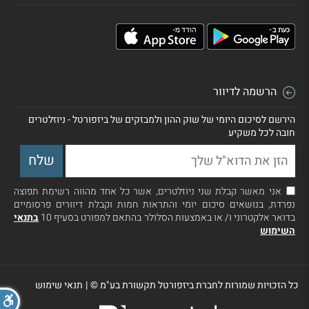
הרשמה לדיוור
הירשם לסיכום היומי של שוק ההון ולמבזקים של ביזפורטל - ניוזלטרים
חובה לכל משקיע
אני מאשר קבלת שני ניוזלטרים, אשר כל אחד מהווה רשימת תפוצה
נפרדת, בנושאים סיכום יומי והתראות חמות וקבלת דיוורים פרסומיים
בדואר אלקטרוני ו/ או באמצעות הסלולר בהתאם למפורט בסעיף 10
בתנאי
השימוש
כל הזכויות שמורות לחברת ביזפורטל תקשורת בע"מ ©
|
תנאי שימוש