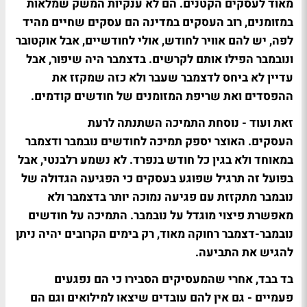
מאוד לעסקים הקטנים. הם לא ענקיות המשק שמלאות
במזומנים, רוב העסקים במדינה הם עסקים שחיים מהיד
לפה, יש להם אוויר לחודש, אולי לחודשיים, אבל אוקטובר
ונובמבר הפילו אותם לקרשים. בדצמבר היה שיפור, אבל
עדיין לא ביחס לדצמבר שעבר ולא כזה שמקזז את
ההפסדים ואת שריפת המזומנים של חודשים קודמים.
זאת ועוד - נוסחת התמיכה השתנתה לרעת
העסקים. האוצר יספק תמיכה לחודשים נובמבר ודצמבר
במאוחד ולא בגין כל חודש בנפרד. לא נשמע רלבנטי, אבל
בפועל זה תרגיל שפוגע בעסקים כי הפגיעה הגדולה של
נובמבר מתקזזת עם פגיעה נמוכה יותר בדצמבר ולא
מאפשרת פיצוי מוגדל על נובמבר. התמיכה על חודשים
נובמבר-דצמבר רחוקה מאוד, רק בימים הקרובים יהיה ניתן
להגיש את התביעה.
בד בבד, אחרי שהמעסיקים הסבירו כי הם נפגעים
פעמיים - גם אין להם עובדים שיצאו למילואים וגם הם