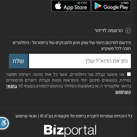
הרשמה לדיוור
הירשם לסיכום היומי של שוק ההון ולמבזקים של ביזפורטל - ניוזלטרים
חובה לכל משקיע
אני מאשר קבלת שני ניוזלטרים, אשר כל אחד מהווה רשימת תפוצה
נפרדת, בנושאים סיכום יומי והתראות חמות וקבלת דיוורים פרסומיים
בדואר אלקטרוני ו/ או באמצעות הסלולר בהתאם למפורט בסעיף 10
בתנאי
השימוש
כל הזכויות שמורות לחברת ביזפורטל תקשורת בע"מ ©
|
תנאי שימוש