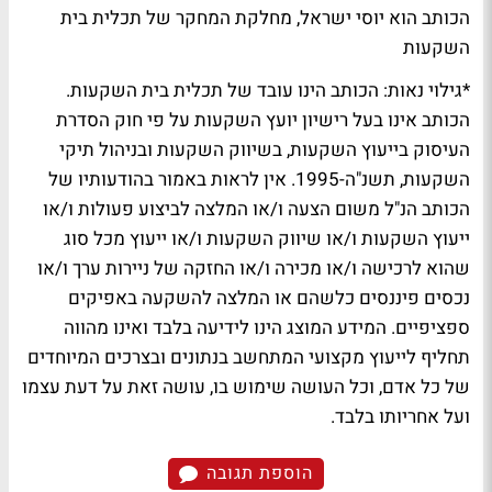
הכותב הוא יוסי ישראל, מחלקת המחקר של תכלית בית
השקעות
*גילוי נאות: הכותב הינו עובד של תכלית בית השקעות.
הכותב אינו בעל רישיון יועץ השקעות על פי חוק הסדרת
העיסוק בייעוץ השקעות, בשיווק השקעות ובניהול תיקי
השקעות, תשנ"ה-1995. אין לראות באמור בהודעותיו של
הכותב הנ"ל משום הצעה ו/או המלצה לביצוע פעולות ו/או
ייעוץ השקעות ו/או שיווק השקעות ו/או ייעוץ מכל סוג
שהוא לרכישה ו/או מכירה ו/או החזקה של ניירות ערך ו/או
נכסים פיננסים כלשהם או המלצה להשקעה באפיקים
ספציפיים. המידע המוצג הינו לידיעה בלבד ואינו מהווה
תחליף לייעוץ מקצועי המתחשב בנתונים ובצרכים המיוחדים
של כל אדם, וכל העושה שימוש בו, עושה זאת על דעת עצמו
ועל אחריותו בלבד.
הוספת תגובה