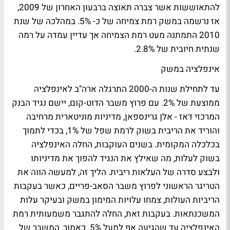
להתאוששות אשר צברה תאוצה ברבעון האחרון של 2009,
אז נרשמה במשק רמת צמיחה של כ- 5%. במהלכה של שנת
2010 התמתנה מעט רמת הצמיחה אך עדיין עמדה על רמה
שנתית חיובית של 2.8%.
אינפלציה במשק
עד לתחילת שנות ה-2000 התרגלה ארה"ב לאינפלציה
ממוצעת של 2%. עם פרוץ משבר הדוט-קום, יישם נגיד הבנק
המרכזי דאז - אלן גרינספאן, מדיניות מוניטארית מרחיבה
והוריד את הריבית בשוק לרמת שפל של 1%, בכדי לתמוך
בכלכלה המקומית. בשנים העוקבות, החלה האינפלציה
בשוק לעלות, מה שאילץ את הנגיד להפוך את מדיניותו
ולבצע סדרה של העלאות ריבית. הליך זה, למעשה הווה את
הטריגר הראשוני לפרוץ משבר הסאב-פריים, כאשר בעקבות
הריביות העולות, צמחו עלויות המימון במשק ובעיקר עלות
המשכנתאות. בעקבות זאת, החלה להתגבר משמעותית רמת
האינפלציה עד שהגיעה אף למעל 5%. כאמור, המשבר של