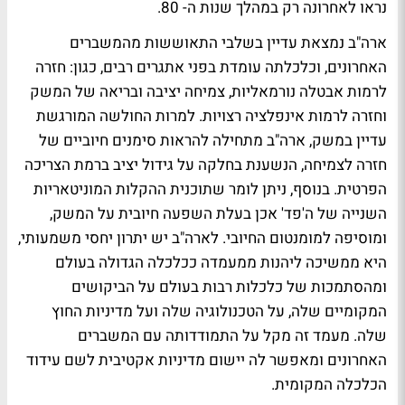
נראו לאחרונה רק במהלך שנות ה- 80.
ארה"ב נמצאת עדיין בשלבי התאוששות מהמשברים
האחרונים, וכלכלתה עומדת בפני אתגרים רבים, כגון: חזרה
לרמות אבטלה נורמאליות, צמיחה יציבה ובריאה של המשק
וחזרה לרמות אינפלציה רצויות. למרות החולשה המורגשת
עדיין במשק, ארה"ב מתחילה להראות סימנים חיוביים של
חזרה לצמיחה, הנשענת בחלקה על גידול יציב ברמת הצריכה
הפרטית. בנוסף, ניתן לומר שתוכנית ההקלות המוניטאריות
השנייה של ה'פד' אכן בעלת השפעה חיובית על המשק,
ומוסיפה למומנטום החיובי. לארה"ב יש יתרון יחסי משמעותי,
היא ממשיכה ליהנות ממעמדה ככלכלה הגדולה בעולם
ומהסתמכות של כלכלות רבות בעולם על הביקושים
המקומיים שלה, על הטכנולוגיה שלה ועל מדיניות החוץ
שלה. מעמד זה מקל על התמודדותה עם המשברים
האחרונים ומאפשר לה יישום מדיניות אקטיבית לשם עידוד
הכלכלה המקומית.