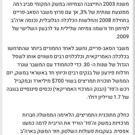
משנת 2003 התייצבה הצמיחה במשק המקומי סביב רמה
ממוצעת שנתית של 3%, אך עם פרוץ משבר הסאב-פריים
בתחילת 2008 והחלשות הכלכלה הגלובלית, נכנסה ארה"ב
למיתון חד ורשמה צמיחה שלילית עד לרבעון השלישי של
2009.
משבר הסאב-פריים, נחשב לאחד החמורים ביותר שהתרחשו
בכלכלה האמריקאית, וכלכלנים רבים משווים אותו לשפל
הגדול של שנות ה- 30. כדי להתמודד עם המשבר שגרר
חדלות פירעון של בנקים רבים וכיווץ חד באשראי במשק, יזם
הממשל תוכנית תמריצים בשווי $700 מיליארד ובמקביל
רכש ה'פד' (הבנק המרכזי האמריקאי) נכסים פיננסיים בגובה
של 1.7 טריליון דולר.
כחלק מתוכנית התמריצים, הלאימה הממשלה חברות
מרכזיות במשק וה'פד' הוריד את הריבית לרמה כמעט
אפסית. בעקבות פעולות השלטון, חזר המשק בארה"ב