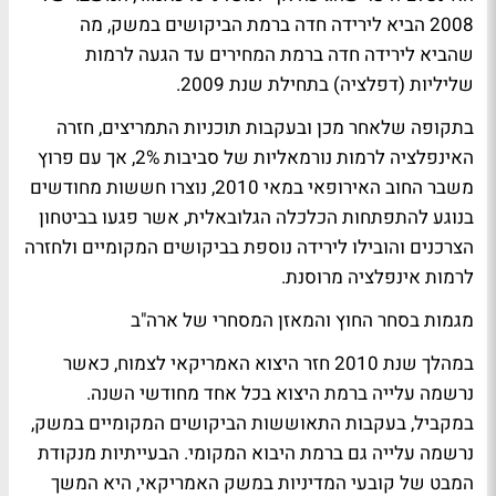
2008 הביא לירידה חדה ברמת הביקושים במשק, מה
שהביא לירידה חדה ברמת המחירים עד הגעה לרמות
שליליות (דפלציה) בתחילת שנת 2009.
בתקופה שלאחר מכן ובעקבות תוכניות התמריצים, חזרה
האינפלציה לרמות נורמאליות של סביבות 2%, אך עם פרוץ
משבר החוב האירופאי במאי 2010, נוצרו חששות מחודשים
בנוגע להתפתחות הכלכלה הגלובאלית, אשר פגעו בביטחון
הצרכנים והובילו לירידה נוספת בביקושים המקומיים ולחזרה
לרמות אינפלציה מרוסנת.
מגמות בסחר החוץ והמאזן המסחרי של ארה"ב
במהלך שנת 2010 חזר היצוא האמריקאי לצמוח, כאשר
נרשמה עלייה ברמת היצוא בכל אחד מחודשי השנה.
במקביל, בעקבות התאוששות הביקושים המקומיים במשק,
נרשמה עלייה גם ברמת היבוא המקומי. הבעייתיות מנקודת
המבט של קובעי המדיניות במשק האמריקאי, היא המשך