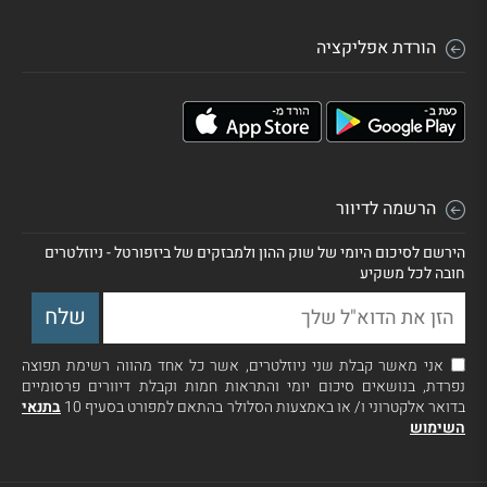
הורדת אפליקציה
הרשמה לדיוור
הירשם לסיכום היומי של שוק ההון ולמבזקים של ביזפורטל - ניוזלטרים
חובה לכל משקיע
אני מאשר קבלת שני ניוזלטרים, אשר כל אחד מהווה רשימת תפוצה
נפרדת, בנושאים סיכום יומי והתראות חמות וקבלת דיוורים פרסומיים
בדואר אלקטרוני ו/ או באמצעות הסלולר בהתאם למפורט בסעיף 10
בתנאי
השימוש