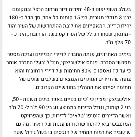
בשלב השני יפונו כ-48 יחידות דיור מרחוב הרצל ובמקומם
יבנו 3 מגדלי מגורים, בני 15 קומות כל אחד, סך הכל כ- 180
יחידות דיור, המאפיינים את ליבת ההתחדשות של העיר יהוד
- מונסון. שטחו הכולל של הפרויקט בשני הרחובות, הינו כ -
70 אלף מ"ר.
בימים האחרונים, פנתה החברה לדיירי הבניינים וערכה מספר
מפגשי הסברה. פנחס אולשביצקי, מנכ"ל ובעלי החברה אומר
כי עד כה נאספו כ- 80% חתימות של דיירי הרחובות והוא
צופה שהדיירים הנותרים הנמצאים בשלבים שונים של
חתימה יסיימו את התהליך בחודשיים הקרובים.
אולשביצקי מציין כי "כיום בנויים באזור בתים משנות - 50,
בני 2 קומות, וגודל הדירות בממוצע נע בין 90 מ"ר ל- 70 מ"ר
ואשר הדיירים הוסיפו "טלאים" לדירות. כך שהפרויקט
המתגבש יביא להתחדשות והתרעננות של האזור, מה גם
שישביח את רמות המחיר של הנכסים בו בשל גידול שטח