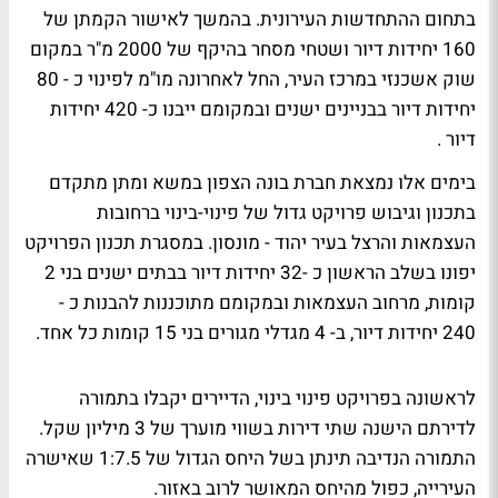
בתחום ההתחדשות העירונית. בהמשך לאישור הקמתן של
160 יחידות דיור ושטחי מסחר בהיקף של 2000 מ"ר במקום
שוק אשכנזי במרכז העיר, החל לאחרונה מו"מ לפינוי כ - 80
יחידות דיור בבניינים ישנים ובמקומם ייבנו כ- 420 יחידות
דיור .
בימים אלו נמצאת חברת בונה הצפון במשא ומתן מתקדם
בתכנון וגיבוש פרויקט גדול של פינוי-בינוי ברחובות
העצמאות והרצל בעיר יהוד - מונסון. במסגרת תכנון הפרויקט
יפונו בשלב הראשון כ -32 יחידות דיור בבתים ישנים בני 2
קומות, מרחוב העצמאות ובמקומם מתוכננות להבנות כ -
240 יחידות דיור, ב- 4 מגדלי מגורים בני 15 קומות כל אחד.
לראשונה בפרויקט פינוי בינוי, הדיירים יקבלו בתמורה
לדירתם הישנה שתי דירות בשווי מוערך של 3 מיליון שקל.
התמורה הנדיבה תינתן בשל היחס הגדול של 1:7.5 שאישרה
העירייה, כפול מהיחס המאושר לרוב באזור.