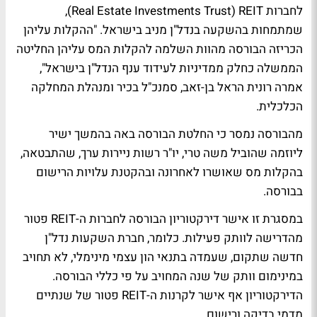
לחברות Real Estate Investments Trust) REIT),
שמתמחות בהשקעה בנדל"ן מניב בישראל. "ההקלות עליהן
הכריזה הבורסה מהוות השלמה להקלות המס עליהן החליטה
הממשלה כחלק ממדיניות לעידוד ענף הנדל"ן בישראל",
אמרה רונית הראל בן-זאב, סמנכ"ל בכיר ומנהלת המחלקה
הכלכלית.
מהבורסה נמסר כי החלטת הבורסה באה בהמשך ישיר
ליוזמה שהוביל משה טרי, יו"ר רשות ניירות ערך, שהתבטאה,
בהקלות מס שאושרו לאחרונה ובהקטנת עלויות הרישום
בבורסה.
במסגרת זו אישר דירקטוריון הבורסה לחברות ה-REIT פטור
מהדרישה לוותק פעילות. כלומר, חברת השקעות נדל"ן
חדשה שתקום, שעמדה בתנאי הון עצמי מינימלי, לא תחויב
במינימום וותק של שנה המחויב על פי כללי הבורסה.
הדירקטוריון אף אישר לקרנות ה-REIT פטור של שנתיים
מדמי בדיקה ורישום.