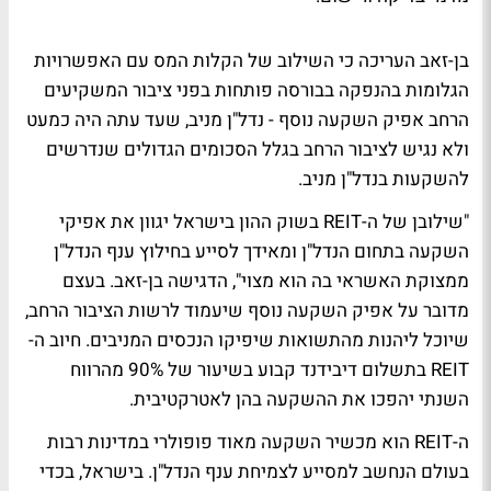
בן-זאב העריכה כי השילוב של הקלות המס עם האפשרויות
הגלומות בהנפקה בבורסה פותחות בפני ציבור המשקיעים
הרחב אפיק השקעה נוסף - נדל"ן מניב, שעד עתה היה כמעט
ולא נגיש לציבור הרחב בגלל הסכומים הגדולים שנדרשים
להשקעות בנדל"ן מניב.
"שילובן של ה-REIT בשוק ההון בישראל יגוון את אפיקי
השקעה בתחום הנדל"ן ומאידך לסייע בחילוץ ענף הנדל"ן
ממצוקת האשראי בה הוא מצוי", הדגישה בן-זאב. בעצם
מדובר על אפיק השקעה נוסף שיעמוד לרשות הציבור הרחב,
שיוכל ליהנות מהתשואות שיפיקו הנכסים המניבים. חיוב ה-
REIT בתשלום דיבידנד קבוע בשיעור של 90% מהרווח
השנתי יהפכו את ההשקעה בהן לאטרקטיבית.
ה-REIT הוא מכשיר השקעה מאוד פופולרי במדינות רבות
בעולם הנחשב למסייע לצמיחת ענף הנדל"ן. בישראל, בכדי