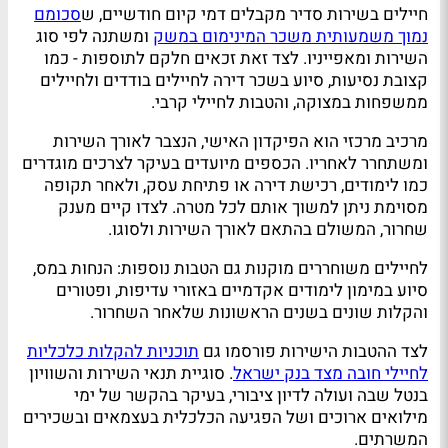
חיילים בשירות סדיר מקבלים דמי קיום חודשיים, ש
סכומם
נמוך משמעותית משכר המינימום במשק
ומשתנה לפי סוג
השירות ומאפייניו. לצד זאת זכאים חלקם לתוספות - כמו
קצובת נסיעות, סיוע בשכר דירה לחיילים בודדים ולחיילים
ממשפחות במצוקה, והטבות לחיילי קרבי.
מרכיב מרכזי הוא הפיקדון האישי, הנצבר לאורך השירות
ומשתחרר לאחריו. הכספים מיועדים בעיקר לצרכים מוגדרים
כמו לימודים, רכישת דירה או פתיחת עסק, ולאחר תקופה
מסוימת ניתן למשוך אותם לכל מטרה. לצדו קיים מענק
שחרור, המשולם בהתאם לאורך השירות ולסוגו.
לחיילים משוחררים מוקנות גם הטבות נוספות: הנחות במס,
סיוע במימון לימודים אקדמיים באזורי עדיפות, ופטורים
והקלות שונים בשנים הראשונות שלאחר השחרור.
לצד ההטבות הישירות פורסמו גם
תוכניות להקלות כלכליות
לחיילי חובה מצד בנק ישראל
. סוגיית תנאי השירות והשוויון
בנטל שבה ועולה לדיון ציבורי, בעיקר בהקשר של ימי
מילואים ארוכים ושל הפגיעה הכלכלית בעצמאים ובשכירים
המשרתים.