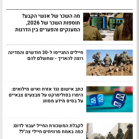
מה השכר של אנשי הקבע?
תוספות השכר של 2026,
המענקים והפערים בין הדרגות
חיילים התגייסו ל-30 חודשים והמדינה
רוצה להאריך - שתשלם להם
כתב אישום נגד אזרח ואיש מילואים:
הימרו בפולימרקט על מבצעים צבאיים
על בסיס מידע מסווג
לקבלת המשכורת החייל יעבור לדום:
כמה באמת מרוויחים חיילי צה"ל?