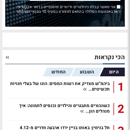
אני מאשר קבלת ניוזלטרים ודיוורים פרסומיים בדואר אלקטרוני
ו/או באמצעות הסלולר בהתאם למפורט בסעיף 10 בתנאי השימוש
הכי נקראות
היום
השבוע
החודש
1
ביהמ"ש מצדיק את רשות המסים: הונו של בעלי חנויות
תכשיטים...
2
כשההורים מתבגרים והילדים נכנסים לתמונה: איך
מנהלים הון...
תל בנימין: באותו בניין ירדו ארבעה חדרים מ-4.12