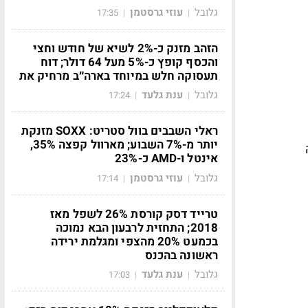
גלובל
עוזי גרסטמן
17:35
|
|
הזהב מזנק כ-2% לשיא של חודש וחצי
והכסף קופץ כ-5% מעל 64 דולר; דוח
תעסוקה חלש במיוחד בארה״ב מרחיק את
גלובל
ענת גלעד
17:24
|
|
ראלי השבבים בוול סטריט: SOXX מזנקת
יותר מ-7% השבוע; מארוול קפצה 35%,
46 בשנה
אינטל ו-AMD כ-23%
גלובל
עוזי גרסטמן
17:14
|
|
טרייד דסק קורסת 26% לשפל מאז
2018; התחזית לרבעון הבא נמוכה
בכמעט 20% מהצפי ומגלמת ירידה
ראשונה בהכנס
גלובל
ענת גלעד
17:03
|
|