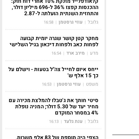
קלאודפלייר מזנקת 10% אחרי דוח חזק:
ההכנסות קפצו 36% ל-696 מיליון דולר,
והתחזית השנתית הועלתה ל-2.87
גלובל
עוזי גרסטמן
16:58
|
|
מחקר קטן קושר שגרה יומית קבועה
לפחות כאב ולפחות דיכאון בגיל השלישי
מדע
מירב ארד
16:54
|
|
ייחס איום לחייל צה"ל בטעות - וישלם על
כך 15 אלף ש'
משפט
עוזי גרסטמן
16:53
|
|
סיטי חותך את ג'טבלו להמלצת מכירה עם
מחיר יעד של 5.30 דולר; המניה נופלת
4% במסחר המוקדם
גלובל
ענת גלעד
16:13
|
|
הצפי היה תוספת של 83 אלף משרות,