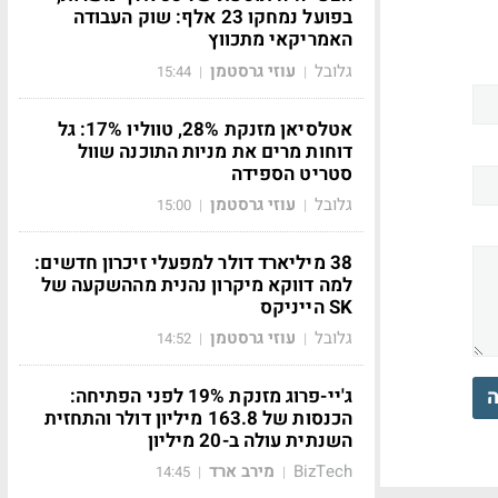
בפועל נמחקו 23 אלף: שוק העבודה
האמריקאי מתכווץ
גלובל
עוזי גרסטמן
15:44
|
|
אטלסיאן מזנקת 28%, טווליו 17%: גל
דוחות מרים את מניות התוכנה שוול
סטריט הספידה
גלובל
עוזי גרסטמן
15:00
|
|
38 מיליארד דולר למפעלי זיכרון חדשים:
למה דווקא מיקרון נהנית מההשקעה של
SK הייניקס
גלובל
עוזי גרסטמן
14:52
|
|
ה
ג'יי-פרוג מזנקת 19% לפני הפתיחה:
הכנסות של 163.8 מיליון דולר והתחזית
השנתית עולה ב-20 מיליון
BizTech
מירב ארד
14:45
|
|