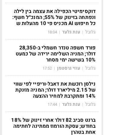
דוקסימיטי הכפילה את עצמה בין לילה
ונפתחה בזינוק של 55%; המנכ״ל חשף:
כל חיפוש AI מכניס פי 10 מהעלות ש
גלובל
ענת גלעד
18:04
|
|
פורד חשפה טנדר חשמלי ב-28,350
דולר; המניה השלימה ירידה של כמעט
10% בשישה ימי מסחר
גלובל
עוזי גרסטמן
17:52
|
|
נילסן רוכשת את דאבל-וריפיי לפי שווי
של 2.15 מיליארד דולר; המניה מזנקת
14% ומתקרבת למחיר ההצעה
גלובל
ענת גלעד
17:44
|
|
ברנט סביב 82 דולר אחרי זינוק של 18%
בחודש; עסקת הורמוז ממתינה לחתימה
אחת בטהרן