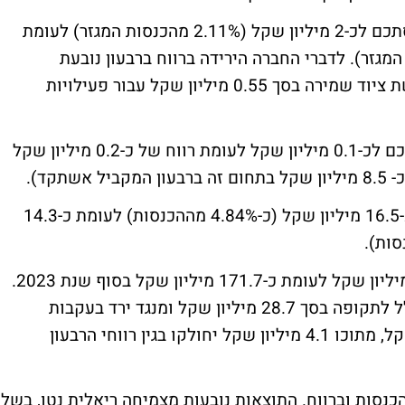
הרווח התפעולי של מגזר האבטחה ברבעון הסתכם לכ-2 מיליון שקל (2.11% מהכנסות המגזר) לעומת
קל אשתקד (2.72% מהכנסות המגזר). לדברי החברה הירידה ברווח ברבעון נובעת
מהוצאות חד פעמיות מהכשרת עובדים ורכישת ציוד שמירה בסך 0.55 מיליון שקל עבור פעילויות
הרווח התפעולי של מגזר נגישות ברבעון הסתכם לכ-0.1 מיליון שקל לעומת רווח של כ-0.2 מיליון שקל
קד).
ה-EBITDA ברבעון גדל בכ-15.4% והסתכם לכ-16.5 מיליון שקל (כ-4.84% מההכנסות) לעומת כ-14.3
ההון העצמי לסוף הרבעון הסתכם בכ-187.3 מיליון שקל לעומת כ-171.7 מיליון שקל בסוף שנת 2023.
ההון העצמי של החברה גדל בעקבות רווח כולל לתקופה בסך 28.7 מיליון שקל ומנגד ירד בעקבות
חלוקות דיבידנד בסך כולל של 13.2 מיליון שקל, מתוכו 4.1 מיליון שקל יחולקו בגין רווחי הרבעון
כנסות וברווח. התוצאות נובעות מצמיחה ריאלית נטו, בשל