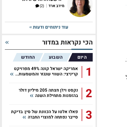
|
מירב ארד
(2)
עוד ניתוחים ודעות
הכי נקראות במדור
היום
השבוע
החודש
1
אמריקה ישראל קונה 49% מפרויקט
קריניצי: השווי שנגזר והמשמעות...
 שקל
2
נקסט ויז'ן חצתה 205 מיליון דולר
בהזמנות מתחילת השנה
3
פאלו אלטו על הכוונת של סין: בדיקת
סייבר נפתחה למוצרי החברה