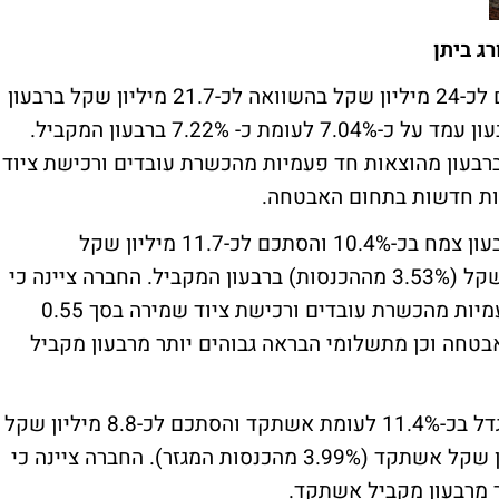
רג ביתן
הרווח הגולמי ברבעון צמח בכ-10.6% והסתכם לכ-24 מיליון שקל בהשוואה לכ-21.7 מיליון שקל ברבעון
המקביל. שיעור הרווח הגולמי מההכנסות ברבעון עמד על כ-7.04% לעומת כ- 7.22% ברבעון המקביל.
ברבעון מהוצאות חד פעמיות מהכשרת עובדים ורכישת ציוד
הרווח התפעולי (בנטרול הפחתת מוניטין) ברבעון צמח בכ-10.4% והסתכם לכ-11.7 מיליון שקל
(כ-3.43% מההכנסות) לעומת כ-10.6 מיליון שקל (3.53% מההכנסות) ברבעון המקביל. החברה ציינה כי
הרווחיות הושפעה, בין היתר, מהוצאות חד פעמיות מהכשרת עובדים ורכישת ציוד שמירה בסך 0.55
בטחה וכן מתשלומי הבראה גבוהים יותר מרבעון מקביל
הרווח התפעולי של מגזר כ"א וסיעוד ברבעון גדל בכ-11.4% לעומת אשתקד והסתכם לכ-8.8 מיליון שקל
(3.84% מהכנסות המגזר) לעומת כ-7.9 מיליון שקל אשתקד (3.99% מהכנסות המגזר). החברה ציינה כי
 מרבעון מקביל אשתקד.