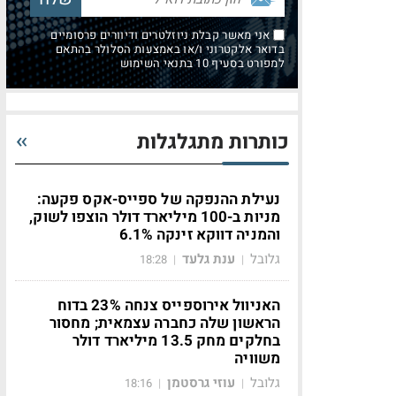
אני מאשר קבלת ניוזלטרים ודיוורים פרסומיים
בדואר אלקטרוני ו/או באמצעות הסלולר בהתאם
למפורט בסעיף 10 בתנאי השימוש
כותרות מתגלגלות
נעילת ההנפקה של ספייס-אקס פקעה:
מניות ב-100 מיליארד דולר הוצפו לשוק,
והמניה דווקא זינקה 6.1%
גלובל
ענת גלעד
18:28
|
|
האניוול אירוספייס צנחה 23% בדוח
הראשון שלה כחברה עצמאית; מחסור
בחלקים מחק 13.5 מיליארד דולר
משוויה
גלובל
עוזי גרסטמן
18:16
|
|