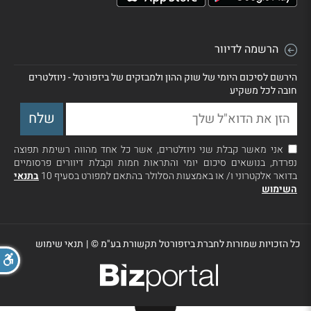
הרשמה לדיוור
הירשם לסיכום היומי של שוק ההון ולמבזקים של ביזפורטל - ניוזלטרים
חובה לכל משקיע
אני מאשר קבלת שני ניוזלטרים, אשר כל אחד מהווה רשימת תפוצה
נפרדת, בנושאים סיכום יומי והתראות חמות וקבלת דיוורים פרסומיים
בדואר אלקטרוני ו/ או באמצעות הסלולר בהתאם למפורט בסעיף 10
בתנאי
השימוש
כל הזכויות שמורות לחברת ביזפורטל תקשורת בע"מ ©
|
תנאי שימוש