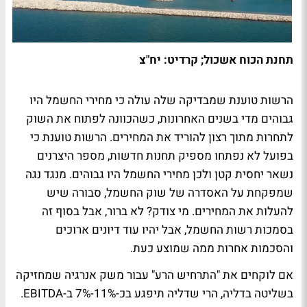
תחנת הכוח אשכול; קרדיט: יח"צ
הרשות טוענת שמבדיקה שלה עולה כי מחירי החשמל היו
גבוהים מדי בשנים האחרונות, כשהכוונה לפתוח את השוק
לתחרות מתוך רצון להוריד את המחירים. הרשות טוענת כי
בפועל לא נפתחו מספיק תחנות חדשות, מספר היצרנים
נשאר יחסית קטן ולכן מחירי החשמל היו גבוהים. מנגד נגה
שמפקחת על האסדרה של שוק החשמל, סבורה שיש
להעלות את המחירים. מי צודק? לא ברור, אבל בסוף זה
בסמכות רשות החשמל, אבל יהיו עוד דיונים ארוכים
והסכמות אחרות ממה שמוצע כעת.
אם לוקחים את "התרחיש הרע" עבור משק אנרגיה שמחזיקה
בשליטה בדליה, הרי שדליה תיפגע בכ-11%-7% ב-EBITDA.