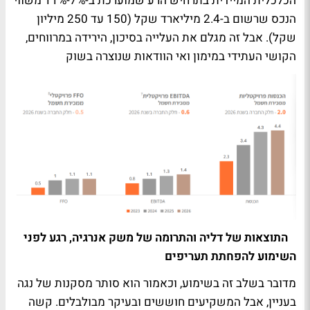
הכלכלית המיידית בתרחיש הרע שמוערכת ב-7%-11% משווי
הנכס שרשום ב-2.4 מיליארד שקל (150 עד 250 מיליון
שקל). אבל זה מגלם את העלייה בסיכון, הירידה במרווחים,
הקושי העתידי במימון ואי הוודאות שנוצרה בשוק
התוצאות של דליה והתרומה של משק אנרגיה, רגע לפני
השימוע להפחתת תעריפים
מדובר בשלב זה בשימוע, וכאמור הוא סותר מסקנות של נגה
בעניין, אבל המשקיעים חוששים ובעיקר מבולבלים. קשה