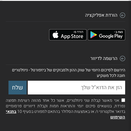
הורדת אפליקציה
הרשמה לדיוור
הירשם לסיכום היומי של שוק ההון ולמבזקים של ביזפורטל - ניוזלטרים
חובה לכל משקיע
אני מאשר קבלת שני ניוזלטרים, אשר כל אחד מהווה רשימת תפוצה
נפרדת, בנושאים סיכום יומי והתראות חמות וקבלת דיוורים פרסומיים
בדואר אלקטרוני ו/ או באמצעות הסלולר בהתאם למפורט בסעיף 10
בתנאי
השימוש