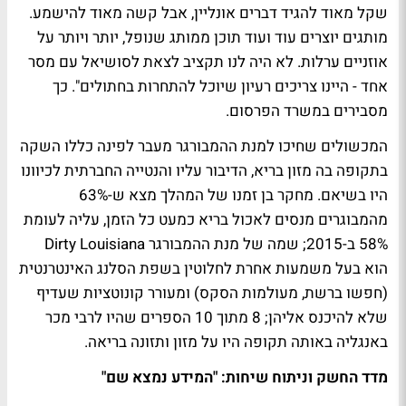
שקל מאוד להגיד דברים אונליין, אבל קשה מאוד להישמע.
מותגים יוצרים עוד ועוד תוכן ממותג שנופל, יותר ויותר על
אוזניים ערלות. לא היה לנו תקציב לצאת לסושיאל עם מסר
אחד - היינו צריכים רעיון שיוכל להתחרות בחתולים". כך
מסבירים במשרד הפרסום.
המכשולים שחיכו למנת ההמבורגר מעבר לפינה כללו השקה
בתקופה בה מזון בריא, הדיבור עליו והנטייה החברתית לכיוונו
היו בשיאם. מחקר בן זמנו של המהלך מצא ש-63%
מהמבוגרים מנסים לאכול בריא כמעט כל הזמן, עליה לעומת
58% ב-2015; שמה של מנת ההמבורגר Dirty Louisiana
הוא בעל משמעות אחרת לחלוטין בשפת הסלנג האינטרנטית
(חפשו ברשת, מעולמות הסקס) ומעורר קונוטציות שעדיף
שלא להיכנס אליהן; 8 מתוך 10 הספרים שהיו לרבי מכר
באנגליה באותה תקופה היו על מזון ותזונה בריאה.
מדד החשק וניתוח שיחות: "המידע נמצא שם"