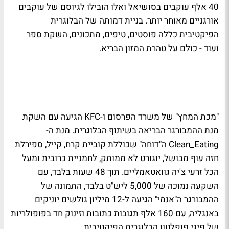
40 אלף עוקבים בסושיאל ואלו הובילו לגיוסם של עוקבים
אורגניים מאוחר יותר. בניית דמותה של הבלוגרית
הפיקטיבית כללה פוסטים, טיפים, מתכונים, השקת ספר
ועוד - כולם על טהרת המזון הבריא.
"מכת המחץ" של משרד הפרסום ו-KFC הגיעה עם השקת
מנת ההמבורגר הבריאה בשיתוף הבלוגרית. מנת ה-
Clean_Eating ה"דוחה" שכוללת קוביית קרח, קייל, ספירלת
חזה עוף מבושל, יוגורט לא ממותק, לחמניית כרובית ומעל
הכל זרעי צ'יה גוואטאמליים. תוך 48 שעות בלבד, עם
השקעה נמוכה של 5,000 ליש"ט בלבד, התמונה של
ההמבורגר ה"אנמי" הגיעה ל-12 מיליון גולשים יוניקים
באנגליה, עם 160 אלף תגובות כתובות וזינוק חד בפופולריות
של פיגי פופלטון הבלוגרית הפיקטיבית.