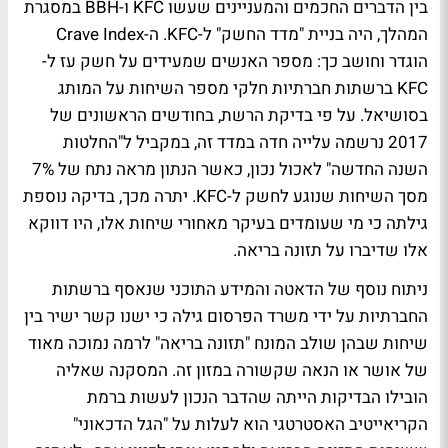
בין הדברים החכמים והמעניינים שעשו KFC ו-BBH במסגרת
המהלך, היה בניית "מדד החשק" ל-KFC. ה-Crave Index
הוגדר וחושב כך: מספר האנשים שמעידים על חשק עז ל-
KFC ברשתות חברתיות חלקי מספר השיחות על המותג
בסושיאל. על פי בדיקת הרשת, בחודשים הראשונים של
2017 נרשמה עלייה חדה במדד זה, במקביל ל"החלטות
השנה החדשה" לאכול נכון, כאשר הנתון מראה נתח של 7%
מסך השיחות שנוגע לחשק ל-KFC. יתרה מכך, בדיקה נוספת
גילתה כי מי שעומדים בעיקר מאחורי שיחות אלו, היו דווקא
אלו שדיברו על תזונה בריאה.
ניתוח נוסף של הדאטה והמידע התוכני שנאסף ברשתות
החברתיות על ידי משרד הפרסום גילה כי ישנו קשר ישיר בין
שיחות שבהן שולב המונח "תזונה בריאה" לרמה נמוכה מאוד
של אושר או הנאה שקשורה במזון זה. המסקנה שאליה
הובילו הבדיקות הייתה שהדבר הנכון לעשות ברמת
הקריאייטיב האסטרטגי הוא לעלות על "הגל הדכאוני"