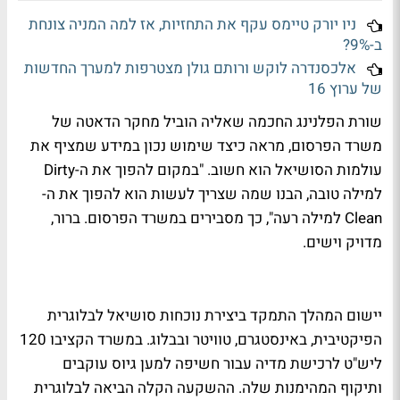
ניו יורק טיימס עקף את התחזיות, אז למה המניה צונחת
ב-9%?
אלכסנדרה לוקש ורותם גולן מצטרפות למערך החדשות
של ערוץ 16
שורת הפלנינג החכמה שאליה הוביל מחקר הדאטה של
משרד הפרסום, מראה כיצד שימוש נכון במידע שמציף את
עולמות הסושיאל הוא חשוב. "במקום להפוך את ה-Dirty
למילה טובה, הבנו שמה שצריך לעשות הוא להפוך את ה-
Clean למילה רעה", כך מסבירים במשרד הפרסום. ברור,
מדויק וישים.
יישום המהלך התמקד ביצירת נוכחות סושיאל לבלוגרית
הפיקטיבית, באינסטגרם, טוויטר ובבלוג. במשרד הקציבו 120
ליש"ט לרכישת מדיה עבור חשיפה למען גיוס עוקבים
ותיקוף המהימנות שלה. ההשקעה הקלה הביאה לבלוגרית