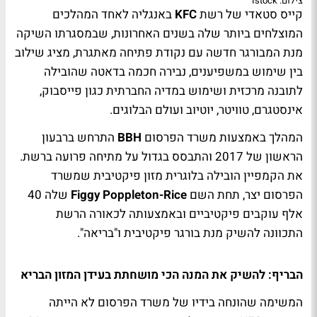
צילום: Istock
קייס סטאדי של רשת
KFC
באנגליה לאחד המהלכים
המוצלחים ביותר שלה בשנים האחרונות, שבמסגרתו השיקה
מנת המבורגר חדשה עם נקודת פתיחה מאתגרת, מציג שילוב
בין שימוש במשפיענים, נבירה חכמה בדאטה שהובילה
לתובנה מרכזית ושימוש במדיה החברתית כגון פייסבוק,
אינסטגרם, טוויטר, יוטיוב ועולם הבלוגים.
המהלך באמצעות משרד הפרסום
BBH
התרחש ברבעון
הראשון של 2017 והתבסס בגדול על מתיחה פרועה ברשת.
את הקמפיין הובילה בלוגרית מזון פיקטיבית שמשרד
הפרסום יצר, תחת השם
Figgy Poppleton-Rice
שלה 40
אלף עוקבים פיקטיביים ובאמצעותה לכאורה הרשת
התכוונה להשיק מנת בורגר פיקטיבית ו"בריאה".
הבריף: להשיק את המנה הכי מושחתת בעידן המזון הבריא
המשימה שהונחה בידיו של משרד הפרסום לא הייתה