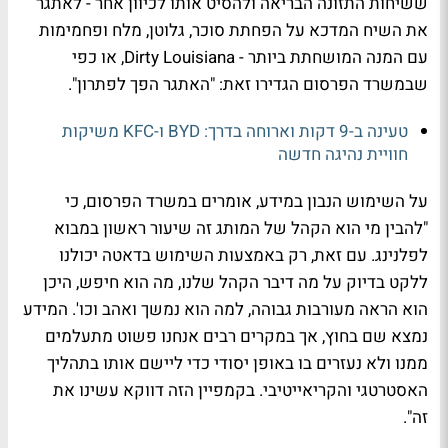
ששיחות התזונה הבריאה ולהסיט אותו לכיוון אחר - לאתגר
את השיח המדכא על הפחתת סוכר, גלוטן, מלח ופחמימות
עם המנה המושחתת ביותר - Dirty Louisiana, או כפי
שבמשרד הפרסום הגדירו זאת: "האתגר הפך לפתרון".
טעינה ב-9 דקות וארוחה בדרך: BYD ו-KFC משיקות
חוויית נהיגה חדשה
על השימוש הנבון במידע, אומרים במשרד הפרסום, כי
"להבין מי הוא הקהל של המותג זה שיעור ראשון במבוא
לפלנינג. עם זאת, רק באמצעות השימוש בדאטה יכולנו
ללקט בדיוק על מה דיבר הקהל שלנו, מה הוא חיפש, היכן
הוא הראה מעורבות גבוהה, למה הוא נמשך ואהב וכו'. המידע
נמצא שם בחוץ, אך במקרים רבים אנחנו פשוט מתעלמים
ממנו ולא נעזרים בו באופן יסודי כדי ליישם אותו בתהליך
האסטרטגי והקריאייטיבי. בקמפיין הזה דווקא עשינו את
זה".