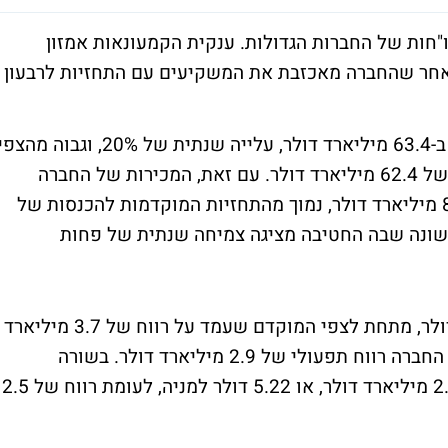
"חות של החברות הגדולות. ענקית הקמעונאות אמזון
מאבדת כעת 1.6% מערכה לאחר שהחברה מאכזבת את המשקיעים עם התחזיות לרבעון
המכירות של החברה הסתכמו ברבעון האחרון ב-63.4 מיליארד דולר, עלייה שנתית של 20%, וגבוה מהצ
המוקדם שעל האנליסטים שעמד על מכירות של 62.4 מיליארד דולר. עם זאת, המכירות של החברה
מחטיבת שירותי הענן (AWS) הסתכמו ב-8.38 מיליארד דולר, נמוך מהתחזיות המוקדמות להכנסות של
 הראשונה שבה החטיבה מציגה צמיחה שנתית של פחות
החברה רושמת רווח תפעולי של 3 מיליארד דולר, מתחת לצפי המוקדם שעמד על רווח של 3.7 מיליארד
דולר. נציין כי ברבעון המקביל אשתקד רשמה החברה רווח תפעולי של 2.9 מיליארד דולר. בשורה
התחתונה, הרווח הנקי של המניה הסתכם ב-2.6 מיליארד דולר, או 5.22 דולר למניה, לעומת רווח של 2.5