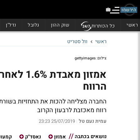
הירשמו
ראשי
שוק ההון
גלובל
נדל"ן
כל הכותרות
ראשי
וול סטריט
צילום: gettyimages
אמזון מא
הרווח
החברה מצליחה להכות את התחזיות בשורת
רווח מאכזבת לרבעון הקרוב
עמית נעם טל
25/07/2019 23:23
|
נושאים בכתבה
אמזון
נאסד"ק
קמעונ