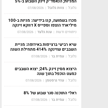
המניות; הנאסד״ק זינק השבוע ב-5%
גלובל
צוות גלובל
07/08/2026
|
|
מכרו בשמועה, קנו בידיעה: מניות ב-100
מיליארד הוצפו וספייס X דווקא זינקה
ניתוחים ודעות
ענת גלעד
07/08/2026
|
|
שיא רביעי ברציפות באירופה: מניית
השבבים שזינקה 414% מתחילת השנה
גלובל
עמית בר
07/08/2026
|
|
היצוא מסין זינק 24%; יצוא השבבים
כמעט הוכפל בתוך שנה
גלובל
עוזי גרסטמן
07/08/2026
|
|
ראלי התוכנה סגר שבוע של 8%
גלובל
עמית בר
07/08/2026
|
|