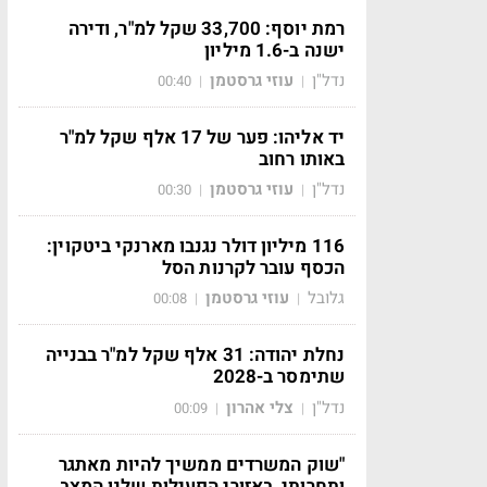
רמת יוסף: 33,700 שקל למ"ר, ודירה
ישנה ב-1.6 מיליון
נדל"ן
עוזי גרסטמן
00:40
|
|
יד אליהו: פער של 17 אלף שקל למ"ר
באותו רחוב
נדל"ן
עוזי גרסטמן
00:30
|
|
116 מיליון דולר נגנבו מארנקי ביטקוין:
הכסף עובר לקרנות הסל
גלובל
עוזי גרסטמן
00:08
|
|
נחלת יהודה: 31 אלף שקל למ"ר בבנייה
שתימסר ב-2028
נדל"ן
צלי אהרון
00:09
|
|
"שוק המשרדים ממשיך להיות מאתגר
ותחרותי, באזורי הפעילות שלנו המצב