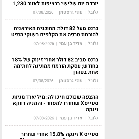
יורדת יום שלישי ברציפות לאזור 1,230
גלובל
עוזי גרסטמן
07/08/2026
|
|
ברנט מעל 82 דולר: התוכנית האיראנית
להורמוז טרפה את הקלפים בשוקי הנפט
גלובל
אדיר בן עמי
07/08/2026
|
|
ברנט סביב 82 דולר אחרי זינוק של 18%
בחודש; עסקת הורמוז ממתינה לחתימה
אחת בטהרן
גלובל
עוזי גרסטמן
07/08/2026
|
|
ההצפה שכולם חיכו לה: מיליארד מניות
ספייסX שוחררו למסחר - והמניה דווקא
זינקה
גלובל
אדיר בן עמי
07/08/2026
|
|
ספייס X זינקה 15.8% אחרי שחרור