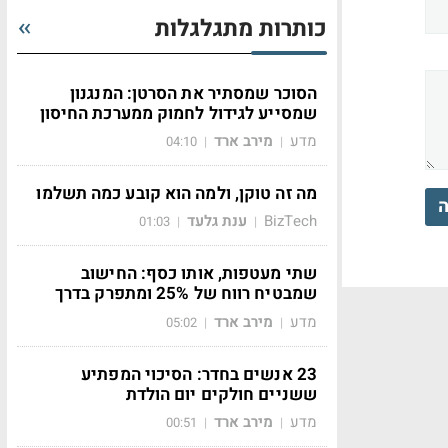
כותרות מתגלגלות
הסוכר שמסתיר את הסרטן: המנגנון
שמסייע לגידול לחמוק ממערכת החיסון
מדע
מירב ארד
04:10
|
|
מה זה טוקן, ולמה הוא קובע כמה תשלמו
ה
BizTech
ענת גלעד
01:03
|
|
שתי מעטפות, אותו כסף: החישוב
שמבטיח רווח של 25% ומתפרק בדרך
מדע
מירב ארד
05:02
|
|
23 אנשים בחדר: הסיכוי המפתיע
ששניים חולקים יום הולדת
מדע
מירב ארד
00:51
|
|