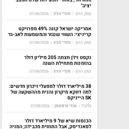
יציב"
שוק ההון
מנדי הניג
07/08/2026
|
|
אמריקה ישראל קונה 49% מפרויקט
קריניצי: השווי שנגזר והמשמעות לאב-גד
שוק ההון
מנדי הניג
07/08/2026
|
|
נקסט ויז'ן חצתה 205 מיליון דולר
בהזמנות מתחילת השנה
שוק ההון
מנדי הניג
07/08/2026
|
|
38 מיליארד דולר למפעלי זיכרון חדשים:
למה דווקא מיקרון נהנית מההשקעה של
SK הייניקס
גלובל
עוזי גרסטמן
07/08/2026
|
|
הכנסות שיא של 9 מיליארד דולר
לסאנדיסק, אבל התחזית מכבידה; המניה