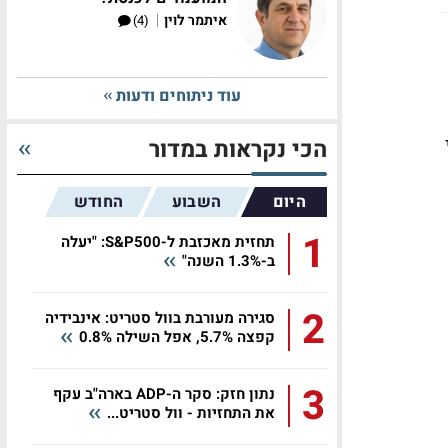
|
איתמר לוין
(4)
עוד ניתוחים ודעות
פי
הכי נקראות במדור
היום
השבוע
החודש
1
תחזית מאכזבת ל-S&P500: "יעלה
ב-1.3% השנה"
2
סגירה מעורבת בוול סטריט: אינבידיה
קפצה 5.7%, אפל השילה 0.8%
3
נתון חזק: סקר ה-ADP בארה"ב עקף
את התחזיות - וול סטריט...