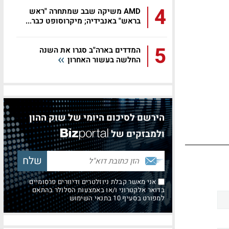
4
AMD משיקה שבב שמתחרה "ראש
בראש" באנבידיה; מיקרוסופט כבר...
5
המדדים בארה"ב סגרו את השנה
החלשה בעשור האחרון
הירשם לסיכום היומי של שוק ההון
ולמבזקים של
אני מאשר קבלת ניוזלטרים ודיוורים פרסומיים
בדואר אלקטרוני ו/או באמצעות הסלולר בהתאם
למפורט בסעיף 10 בתנאי השימוש