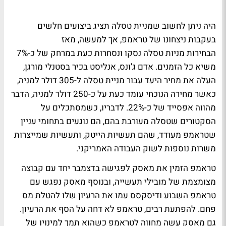
היה ניתן לחשוב שמניית טסלה תציג ביצועים חלשים
בעקבות ניצחונו של טראמפ, אך למעשה, מאז
הבחירות מניות טסלה נסקו ונסחרות כעת במרחק של כ-7%
משיא כל הזמנים. אדם ג'ונס, אנליסט בכיר בסטנלי מורגן,
העלה את מחיר היעד עבור מניית טסלה ל-305 דולר למניה,
כאשר מחירה הנוכחי עומד כעת על כ-250 דולר למניה, הדבר
מהווה אפסייד של כ-22%. לדבריו, כשמסתכלים על
הסקטורים שטסלה מעורבת בהם, הם נוגעים בתחומי עניין
שטראמפ מעודד, שהם תעשיות הייטק, ותעשיות שמייצרות
משרות נוספות לשוק העבודה האמריקני.
טראמפ הזמין את מאסק לפגישה בדצמבר יחד עם קבוצה
מצומצמת של מובילי תעשייה, ובנוסף מאסק נפגש עם
טראמפ השבוע ודיסקסס עמו את הרעיון שלו להטלת מס
פחם. להפתעת רבים, טראמפ לא דחה על הסף את הרעיון.
גם מאסק עשה מחווה לטראמפ כשהוא תמך למינויו של