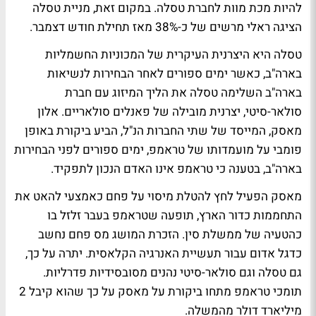
להיות מכת מוות לחברת טסלה. במקום זאת, מניית טסלה
הציגה ראלי מרשים של כ-38% מאז תחילת חודש דצמבר.
טסלה היא היצרנית העיקרית של המכוניות החשמליות
בארה"ב, כאשר ימים ספורים לאחר הבחירות לנשיאות
בארה"ב השלימה טסלה את הליך המיזוג עם חברת
סולאר-סיטי, יצרנית מובילה של פאנלים סולאריים. אלון
מאסק, המייסד של שתי החברות הנ"ל, הביע ביקורת באופן
פומבי על מועמדותו של טראמפ, ימים ספורים לפני הבחירות
בארה"ב, בטענה כי טראמפ אינו האדם הנכון לתפקיד.
מאסק הפעיל לחץ להטלת מיסוי על פחם כאמצעי להאט את
התחממות כדור הארץ, תופעה שטראמפ בעבר זלזל בו
כהטעיה של ממשלת סין. הזכרת המושג מס פחם נחשב
כדגל אדום עבור תעשיית האנרגיה הקלאסית. יתרה על כך,
גם טסלה וגם סולאר-סיטי נהנים מסובסידיות פדרליות.
תומכי טראמפ מתחו ביקורת על מאסק על כך שהוא קיבל 2
מיליארד דולר מהמשלה.