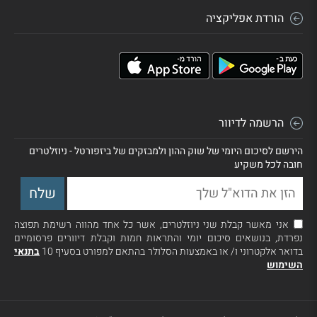
הורדת אפליקציה
הרשמה לדיוור
הירשם לסיכום היומי של שוק ההון ולמבזקים של ביזפורטל - ניוזלטרים
חובה לכל משקיע
אני מאשר קבלת שני ניוזלטרים, אשר כל אחד מהווה רשימת תפוצה
נפרדת, בנושאים סיכום יומי והתראות חמות וקבלת דיוורים פרסומיים
בדואר אלקטרוני ו/ או באמצעות הסלולר בהתאם למפורט בסעיף 10
בתנאי
השימוש