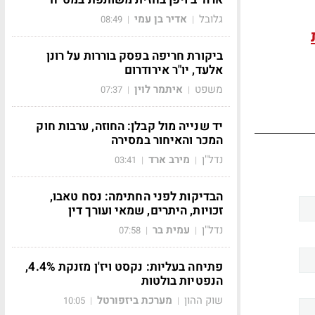
גלובל
אדיר בן עמי
08:49
|
|
ביקורת חריפה בפסק בוררות על רונן
אלעד, יו"ר אירודרום
משפט
איתמר לוין
07:37
|
|
יד שנייה מול קבלן: החוזה, ערבות חוק
המכר והאיחור במסירה
נדל"ן
מירב ארד
03:41
|
|
הבדיקות לפני החתימה: נסח טאבו,
זכויות, היתרים, שמאי ועורך דין
נדל"ן
עמית בר
07:58
|
|
פתיחה בעליות: נקסט ויז'ן מזנקת 4.4%,
הנפטיות בולטות
שוק ההון
מערכת ביזפורטל
10:05
|
|