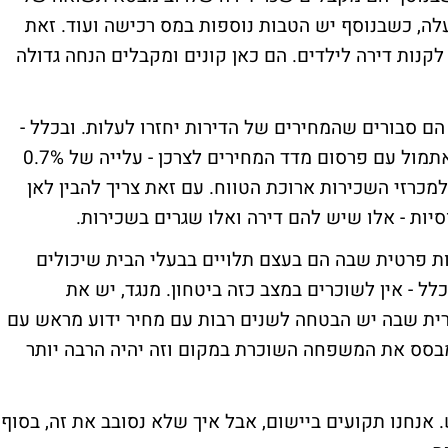
. מדובר על תשואה של 4%-4.5% ומעלה, כשבנוסף יש הטבות נוספות במס רכישה ועוד. זאת
קנות דירה לילדים. הם כאן קונים ומקבלים הנחה גדולה
ם סבורים שהמחירים של הדירות יחזרו לעלות. ובכלל -
חזרה למגמה של עליות מחירים כפי שראינו אתמול עם פרסום מדד המחירים לצרכן - עלייה של 0.7%
מכרזי השכירות ארוכת הטווח. עם זאת צריך להבין לאן
סיות - אלו שיש להם דירה ואלו שגרים בשכירות.
ת פרטית שבה הם בעצם תלויים בבעלי הבית שיכולים
ל - אין לשוכרים במצב כזה ביטחון. מנגד, יש את
ורית שבה יש הבטחה לשנים רבות עם מחיר ידוע מראש עם
 מבסס את המשפחה השוכרת במקום וזה יהיה הרבה יותר
 אנחנו תקועים ביישום, אבל איך שלא נסובב את זה, בסוף