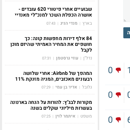
שבועיים אחרי פיטורי 620 עובדים -
אושרה הכפלת השכר למנכ״לי מאנדיי
בארץ
מנדי הניג
07:43
|
|
ה
84 אלף דירות מחפשות קונה: כך
חושפים את המחיר האמיתי שהיזם מוכן
לקבל
נדל"ן
עוזי גרסטמן
07:31
|
|
0
המהפך של Airbnb: אחרי שלושה
רבעונים מאכזבים, המניה מזנקת 11%
גלובל
אדיר בן עמי
07:29
|
|
0
מקורות לבג"ץ: להורות על הנחה בארנונה
בעשרות מיליוני שקלים בשנה
משפט
איתמר לוין
07:25
|
|
0