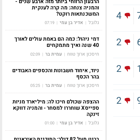
הרבעון הרווחי ביותר מזה ארבע שנים -
והמניה צנחה: מה קרה לענקית
4
המשכנתאות רוקט?
גלובל
אדיר בן עמי
07:19
|
|
דמי ניהול: כמה הם באמת עולים לאורך
2
40 שנה ואיך מתמקחים
חיסכון ארוך טווח
עמית בר
02:09
|
|
2
ניוד, איחוד חשבונות והכספים האבודים
בהר הכסף
חיסכון ארוך טווח
עמית בר
05:25
|
|
2
ההצפה שכולם חיכו לה: מיליארד מניות
ספייסX שוחררו למסחר - והמניה דווקא
זינקה
גלובל
אדיר בן עמי
01:00
|
|
ברנט מעל 82 דולר: התוכנית האיראנית