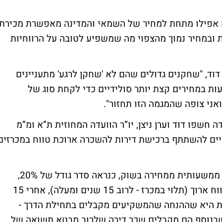
ם אפילו מתחת למחיר של השמאי והמדינה מאפשרת מכירת
ת ובמחיר נמוך מהצפוי מה שמשפיע לטובה על הרווחיות
וד, "שחקנים גדולים שהם לא 'שחקן לרגע' מתעניינים
עות במחירים קצת יותר סולידיים כדי לקחת סוג של
ואני צופה שהמגמה הזו תחזור".
 חשפו דוד וערן ניצן, יו”ר הוועדה המחוזית ת”א ומ”מ
טיים להשתתף ברכישת דירות להשכרה ארוכת טווח במכרזים
פרטיים יוכלו לקנות דירה ולהינות ממחיר זול ממשעותית ממחירה בשוק, כנראה סדר גודל של 20%,
כשמול זה תהיה התחייבות להשכיר אותה לטווח ארוך (תלוי במכרז - לרוב 15 שנים ומעלה), אחרי 15
ת היא שההנחה שהמשקיעים מקבלים בתחילת הדרך -
ופה, כשבנוסף הם מקבלים שכר דירה שלרוב מבטא תשואה של