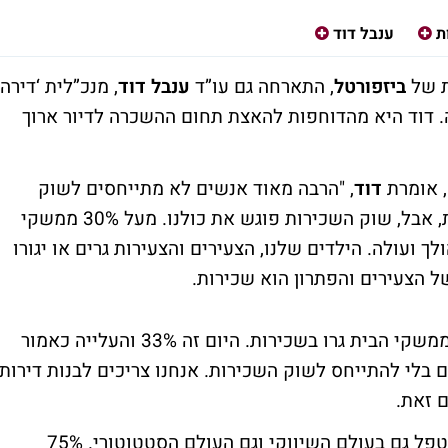
ת
ענבל דוד
ת של
ביזפורטל
, התארחה גם עו”ד
ענבל דוד
, מנכ”לית ‘דירה
 דוד היא מהדוחפות להאצת תחום ההשכרה לדיור ארוך
, אומרת
דוד
, "הרבה מאוד אנשים לא מתייחסים לשוק
השכירות כי הוא לכאורה לא נוגע להם ישירות, אבל, שוק השכירות פוגש את כולנו. מעל 30% ממשקי
 ועולה. הילדים שלנו, הצעירים והצעירות גרים או יגורו
של הצעירים והפתרון הוא שכירות.
"כשחוזרים 20 שנה אחורה רואים שאז 20% ממשקי הבית גרו בשכירות. היום זה 33% והעלייה כאמור
 בלי להתייחס לשוק השכירות. אנחנו צריכים לבנות דירות
 זאת.
"אנחנו מקדמים היום 100,000 דירות. צריך לטפל גם בעולם השיווקי וגם העולם הסטטוטורי. 75%