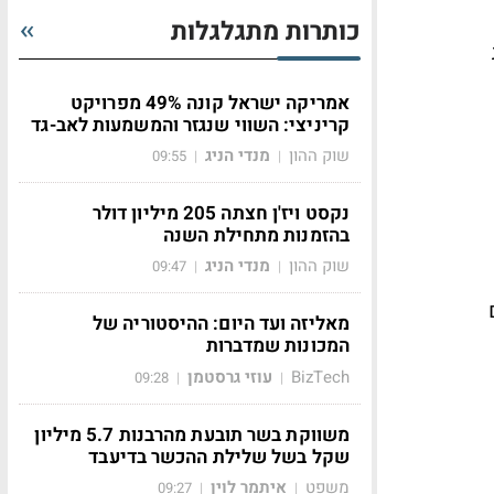
כותרות מתגלגלות
אמריקה ישראל קונה 49% מפרויקט
קריניצי: השווי שנגזר והמשמעות לאב-גד
שוק ההון
מנדי הניג
09:55
|
|
נקסט ויז'ן חצתה 205 מיליון דולר
בהזמנות מתחילת השנה
שוק ההון
מנדי הניג
09:47
|
|
מאליזה ועד היום: ההיסטוריה של
המכונות שמדברות
BizTech
עוזי גרסטמן
09:28
|
|
משווקת בשר תובעת מהרבנות 5.7 מיליון
שקל בשל שלילת ההכשר בדיעבד
משפט
איתמר לוין
09:27
|
|