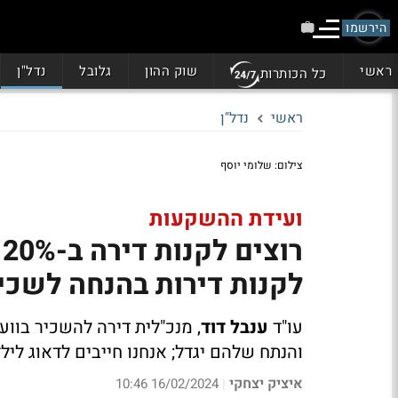
הירשמו
ראשי
שוק ההון
גלובל
נדל"ן
כל הכותרות
ראשי
נדל"ן
צילום: שלומי יוסף
ועידת ההשקעות
ר
לקנות דירות בהנחה לשכיר
עו"ד
ענבל דוד
והנתח שלהם יגדל; אנחנו חייבים לדאוג ליל
איציק יצחקי
16/02/2024 10:46
|