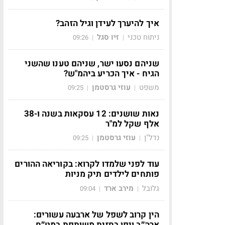
איך להיערך לעידן וגיל הזהב?
ניתוח טכני
זיו סגל
09:26
|
|
שניהם נסעו ישר, שניהם טענו שהשני
הגיח - איך הכריע ביהמ"ש?
משפט
עוזי גרסטמן
09:25
|
|
נאות שושנים: 12 עסקאות בשנה ו-38
אלף שקל למ"ר
נדל"ן
עוזי גרסטמן
09:25
|
|
עוד לפני שלמדו לקרוא: בקוריאה ההורים
פותחים לילדים תיק מניות
גלובל
מירב ארד
09:04
|
|
הין קרוב לשפל של ארבעה עשורים:
ארה״ב ויפן בחזית משותפת במט״ח