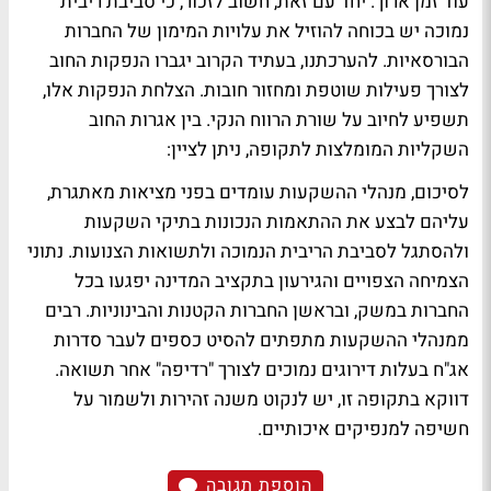
עוד זמן ארוך. יחד עם זאת, חשוב לזכור, כי סביבת ריבית
נמוכה יש בכוחה להוזיל את עלויות המימון של החברות
הבורסאיות. להערכתנו, בעתיד הקרוב יגברו הנפקות החוב
לצורך פעילות שוטפת ומחזור חובות. הצלחת הנפקות אלו,
תשפיע לחיוב על שורת הרווח הנקי. בין אגרות החוב
השקליות המומלצות לתקופה, ניתן לציין:
לסיכום, מנהלי ההשקעות עומדים בפני מציאות מאתגרת,
עליהם לבצע את ההתאמות הנכונות בתיקי השקעות
ולהסתגל לסביבת הריבית הנמוכה ולתשואות הצנועות. נתוני
הצמיחה הצפויים והגירעון בתקציב המדינה יפגעו בכל
החברות במשק, ובראשן החברות הקטנות והבינוניות. רבים
ממנהלי ההשקעות מתפתים להסיט כספים לעבר סדרות
אג"ח בעלות דירוגים נמוכים לצורך "רדיפה" אחר תשואה.
דווקא בתקופה זו, יש לנקוט משנה זהירות ולשמור על
חשיפה למנפיקים איכותיים.
הוספת תגובה