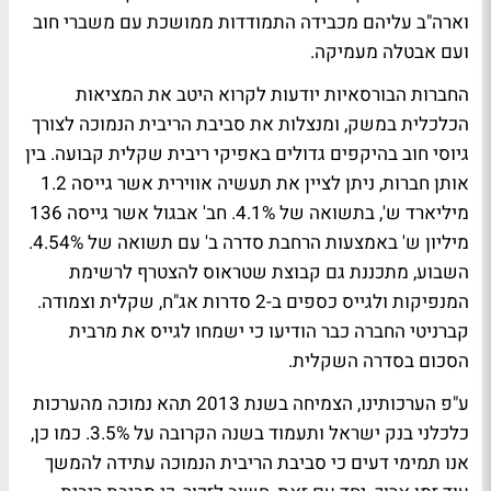
וארה"ב עליהם מכבידה התמודדות ממושכת עם משברי חוב
ועם אבטלה מעמיקה.
החברות הבורסאיות יודעות לקרוא היטב את המציאות
הכלכלית במשק, ומנצלות את סביבת הריבית הנמוכה לצורך
גיוסי חוב בהיקפים גדולים באפיקי ריבית שקלית קבועה. בין
אותן חברות, ניתן לציין את תעשיה אווירית אשר גייסה 1.2
מיליארד ש', בתשואה של 4.1%. חב' אבגול אשר גייסה 136
מיליון ש' באמצעות הרחבת סדרה ב' עם תשואה של 4.54%.
השבוע, מתכננת גם קבוצת שטראוס להצטרף לרשימת
המנפיקות ולגייס כספים ב-2 סדרות אג"ח, שקלית וצמודה.
קברניטי החברה כבר הודיעו כי ישמחו לגייס את מרבית
הסכום בסדרה השקלית.
ע"פ הערכותינו, הצמיחה בשנת 2013 תהא נמוכה מהערכות
כלכלני בנק ישראל ותעמוד בשנה הקרובה על 3.5%. כמו כן,
אנו תמימי דעים כי סביבת הריבית הנמוכה עתידה להמשך