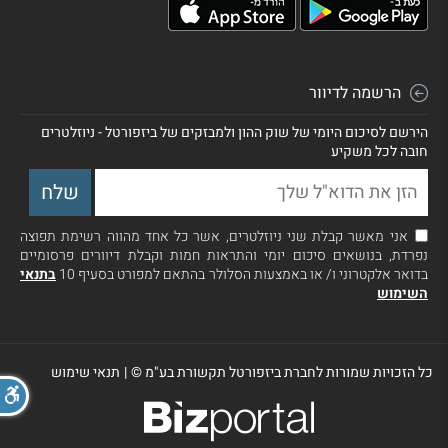
הרשמה לדיוור
הירשם לסיכום היומי של שוק ההון ולמבזקים של ביזפורטל - ניוזלטרים
חובה לכל משקיע
אני מאשר קבלת שני ניוזלטרים, אשר כל אחד מהווה רשימת תפוצה
נפרדת, בנושאים סיכום יומי והתראות חמות וקבלת דיוורים פרסומיים
בדואר אלקטרוני ו/ או באמצעות הסלולר בהתאם למפורט בסעיף 10
בתנאי
השימוש
כל הזכויות שמורות לחברת ביזפורטל תקשורת בע"מ ©
|
תנאי שימוש