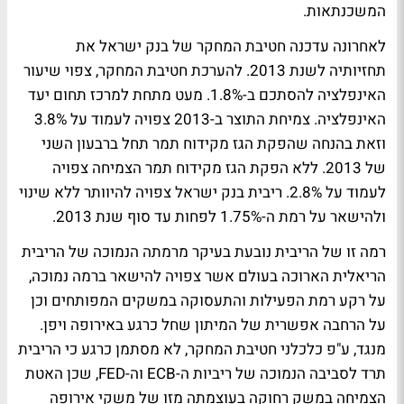
המשכנתאות.
לאחרונה עדכנה חטיבת המחקר של בנק ישראל את
תחזיותיה לשנת 2013. להערכת חטיבת המחקר, צפוי שיעור
האינפלציה להסתכם ב-1.8%. מעט מתחת למרכז תחום יעד
האינפלציה. צמיחת התוצר ב-2013 צפויה לעמוד על 3.8%
וזאת בהנחה שהפקת הגז מקידוח תמר תחל ברבעון השני
של 2013. ללא הפקת הגז מקידוח תמר הצמיחה צפויה
לעמוד על 2.8%. ריבית בנק ישראל צפויה להיוותר ללא שינוי
ולהישאר על רמת ה-1.75% לפחות עד סוף שנת 2013.
רמה זו של הריבית נובעת בעיקר מרמתה הנמוכה של הריבית
הריאלית הארוכה בעולם אשר צפויה להישאר ברמה נמוכה,
על רקע רמת הפעילות והתעסוקה במשקים המפותחים וכן
על הרחבה אפשרית של המיתון שחל כרגע באירופה ויפן.
מנגד, ע"פ כלכלני חטיבת המחקר, לא מסתמן כרגע כי הריבית
תרד לסביבה הנמוכה של ריביות ה-ECB וה-FED, שכן האטת
הצמיחה במשק רחוקה בעוצמתה מזו של משקי אירופה