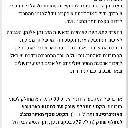
צילום: רכבת ישראל
האם זמן הרכבת עומד להתקצר משמעותית? על פי התכנית
שבדרך, יכול מאוד להיות שבקרוב נוכל להגיע מהמרכז
לדרום בקצת יותר מחצי שעה.
הוועדה לתשתיות לאומיות בראשות הרב נתן אלנתן, העבירה
לאישור הממשלה את המקטע הדרומי של קו מסילות
הרכבת המהירות מאזור נתב"ג ועד באר שבע. זאת, כחלק
מהתוכנית האסטרטגית של משרד התחבורה ורכבת ישראל
לחיבור ארבעת המטרופוליניים: תל אביב, חיפה, ירושלים
ובאר שבע ברכבות מהירות.
אורכו של המקטע הדרומי הינו כ-90 ק"מ, הוא מחולק לשתי
תוכניות:
מקטע ממחלף שורק ועד לתחנת באר שבע
האוניברסיטה
(תת"ל 111) ו
מקטע נוסף מאזור נתב"ג
למחלף שורק
(תת"ל 79). בעקבות כך, זמן הנסיעה בין תל