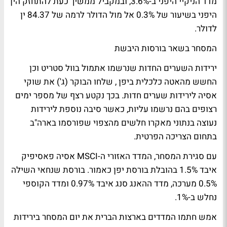
מדד הניקיי היפני ב-3.6%, ובמקביל ממשיך כעת להתחזק הין
היפני בשיעור של 0.3% אל מול הדולר לרמה של 84.37 ין
לדולר.
המסחר בשאר בורסות היבשת
ירידות השערים החדות שנרשמו אתמול בוול סטריט וכן
החשש מהאטה כלכלית ביפן , שלחו הבוקר (ג') את שוקי
אסיה לירידות שערים חדות. בכך נקטע רצף של מספר ימים
רצופים בהם נרשמו עליות, כאשר סיבה נוספת לירידות
נעוצה בנתוני מאקרו חלשים מהצפוי שפורסמו בארה"ב
בתחום הצריכה הפרטית.
עם סגירת המסחר, המדד האזורי ה-MSCI אסיה פאסיפיק
איבד 1.5% בהובלת בורסת יפן כאמור. בורסת שנחאי השילה
0.5% מערכה, מדד ההאנג סנג איבד 0.97% ומדד הקוספי
נחלש ב-1%.
אמש חתמו המדדים בארצות הברית את יום המסחר בירידות