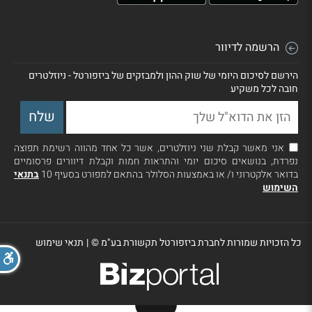
הרשמה לדיוור
הירשם לסיכום היומי של שוק ההון ולמבזקים של ביזפורטל - ניוזלטרים
חובה לכל משקיע
אני מאשר קבלת שני ניוזלטרים, אשר כל אחד מהווה רשימת תפוצה
נפרדת, בנושאים סיכום יומי והתראות חמות וקבלת דיוורים פרסומיים
בדואר אלקטרוני ו/ או באמצעות הסלולר בהתאם למפורט בסעיף 10
בתנאי
השימוש
כל הזכויות שמורות לחברת ביזפורטל תקשורת בע"מ ©
|
תנאי שימוש