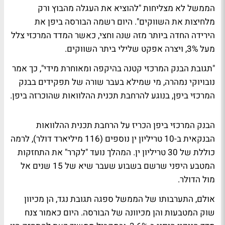
הממשל לא מצליחות "להוציא את העגלה מהבוץ ורק
מלחיצות את השווקים". היום רשמה הבורסה ביפן את
הירידה החדה ביותר מזה שנה וחצי, כאשר המדד המרכזי צלל
מעל 3%, ויצרה אפקט שלילי ביתר השווקים.
"תגובת הבנק המרכזי קטנה בהיקפה ומאוחרת מידי", כך אמר
נובויוקי נמהרה, מי שמילא בעבר שורה של תפקידים בבנק
המרכזי ביפן, בנוגע להרחבת תכנית ההלוואות שהוכרזה ביפן.
הבנק המרכזי ביפן הכריז על הרחבת תכנית ההלוואות
הבנקאית ב-10 טריליון ין נוספים (116 מיליארד דולר), לרמה
כוללת של 30 טריליון ין. המהלך נועד "לקרר" את התחזקות
המטבע היפני שרשם בשבוע שעבר שיא של 15 שנים אל
מול הדולר.
אולם, התערבותו של הממשל ספגה תגובת נגד, הן מכיוון
שוק המטבעות והן מכיוונה של הבורסה. היום כאמור צנח