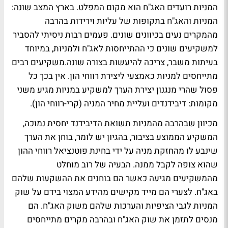
המניות רועדים האג"ח הוא מקום המפלט. בארץ המצב שונה:
המניות והאג"ח בתקופות של עליות וירידות בהרבה
מהמקרים נעים בכיוונים שונים. פעמים רבות ניסיתי להסביר
למשקיעים שונים כי ההתייחסות לאג"ח ולמניות, במיוחד
בעיתות משבר, צריכה להיעשות בצורה שונה.משקיעים רבים
מתייחסים למניות כאמצעי ליצירת רווחי הון. אין בכך כל
פסול שהרי מנגנון יצירת הערך למשקיע במניות מגיע משני
מקומות: דיבידנדים ועליית מחיר המניה (קרי-רווחי הון).
מכיוון שבהרבה מהמניות תשואת הדיבידנד יחסית נמוכה,
המשקיע הממוצע בציבור, בהגיון יש לומר, בוחן את הערך
שינבע לו מהחזקת מניה על ידי בחינת פוטנציאל רווחי ההון
שהוא צופה לקבל ממנה. הבעיה של רוב מוחלט
מהמשקיעים מגיעה כאשר הם בוחנים את ההשקעות שלהם
באג"ח. לצערי הם מייד מקישים מהידע המצוי בידם על שוק
המניות לגבי הציפיות והערכות שלהם משוק האג"ח. הם
מנסים לתזמן את שוק האג"ח ובהרבה מקרים מתייחסים