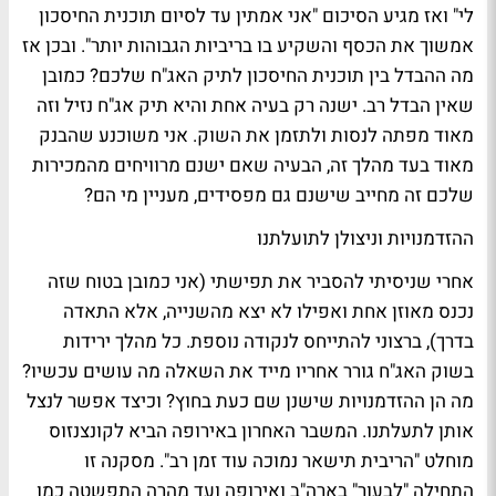
לי" ואז מגיע הסיכום "אני אמתין עד לסיום תוכנית החיסכון
אמשוך את הכסף והשקיע בו בריביות הגבוהות יותר". ובכן אז
מה ההבדל בין תוכנית החיסכון לתיק האג"ח שלכם? כמובן
שאין הבדל רב. ישנה רק בעיה אחת והיא תיק אג"ח נזיל וזה
מאוד מפתה לנסות ולתזמן את השוק. אני משוכנע שהבנק
מאוד בעד מהלך זה, הבעיה שאם ישנם מרוויחים מהמכירות
שלכם זה מחייב שישנם גם מפסידים, מעניין מי הם?
ההזדמנויות וניצולן לתועלתנו
אחרי שניסיתי להסביר את תפישתי (אני כמובן בטוח שזה
נכנס מאוזן אחת ואפילו לא יצא מהשנייה, אלא התאדה
בדרך), ברצוני להתייחס לנקודה נוספת. כל מהלך ירידות
בשוק האג"ח גורר אחריו מייד את השאלה מה עושים עכשיו?
מה הן ההזדמנויות שישנן שם כעת בחוץ? וכיצד אפשר לנצל
אותן לתעלתנו. המשבר האחרון באירופה הביא לקונצנזוס
מוחלט "הריבית תישאר נמוכה עוד זמן רב". מסקנה זו
התחילה "לבעור" בארה"ב ואירופה ועד מהרה התפשטה כמו