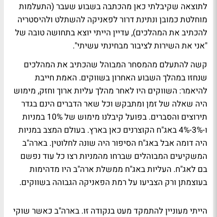
לתוצאה שקיבלתי כאן מהכתבה בשבוע שעבר (התעלמות
מוחלטת כמובן ונתינת דרור לפאניקה להשתלט ולהיסטריה
להכתיב את המהלכים), עדיין הייתי יוצא בתחושה טובה של
"אני את השירות לציבור מבחינתי עשיתי".
קשה להתעלם מהמסחר המבוהל שהכתיב את המהלכים
שנחזו במהלך השבוע האחרון בשווקים. האמת חייבת
להיאמר: השווקים היו לאחר מהלך עליות ארוך וחזק, מימוש
היה שאלה של זמן ומתבקש וכל שאר הדברים הינם בגדר
תירוצים והסברים. בפועל קיבלנו מימוש של 10% במניות
ו-3%-4% באג"ח הקוצרנים כאן בארץ. בעולם המצב במניות
היה דומה אבל באג"ח הסיפור היה שונה לחלוטין. בארה"ב
המשקיעים המבוהלים שברחו מהמניות רצו כל עוד נפשם
בם לאג"ח. העליות באג"ח ממשלת ארה"ב היו מדהימות
בעוצמתן ורק הצביעו על רמת הפאניקה הגבוהה בשווקים.
הייתי מעוניין להתמקד מעט בנקודה זו. בארה"ב כאשר שוקי