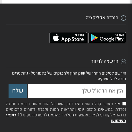
הורדת אפליקציה
הרשמה לדיוור
הירשם לסיכום היומי של שוק ההון ולמבזקים של ביזפורטל - ניוזלטרים
חובה לכל משקיע
אני מאשר קבלת שני ניוזלטרים, אשר כל אחד מהווה רשימת תפוצה
נפרדת, בנושאים סיכום יומי והתראות חמות וקבלת דיוורים פרסומיים
בדואר אלקטרוני ו/ או באמצעות הסלולר בהתאם למפורט בסעיף 10
בתנאי
השימוש