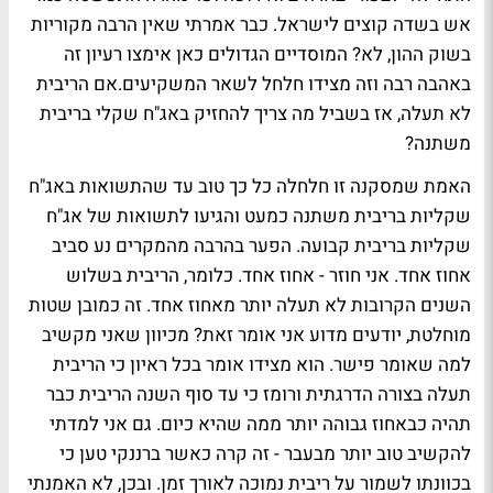
אש בשדה קוצים לישראל. כבר אמרתי שאין הרבה מקוריות
בשוק ההון, לא? המוסדיים הגדולים כאן אימצו רעיון זה
באהבה רבה וזה מצידו חלחל לשאר המשקיעים.אם הריבית
לא תעלה, אז בשביל מה צריך להחזיק באג"ח שקלי בריבית
משתנה?
האמת שמסקנה זו חלחלה כל כך טוב עד שהתשואות באג"ח
שקליות בריבית משתנה כמעט והגיעו לתשואות של אג"ח
שקליות בריבית קבועה. הפער בהרבה מהמקרים נע סביב
אחוז אחד. אני חוזר - אחוז אחד. כלומר, הריבית בשלוש
השנים הקרובות לא תעלה יותר מאחוז אחד. זה כמובן שטות
מוחלטת, יודעים מדוע אני אומר זאת? מכיוון שאני מקשיב
למה שאומר פישר. הוא מצידו אומר בכל ראיון כי הריבית
תעלה בצורה הדרגתית ורומז כי עד סוף השנה הריבית כבר
תהיה כבאחוז גבוהה יותר ממה שהיא כיום. גם אני למדתי
להקשיב טוב יותר מבעבר - זה קרה כאשר ברננקי טען כי
בכוונתו לשמור על ריבית נמוכה לאורך זמן. ובכן, לא האמנתי