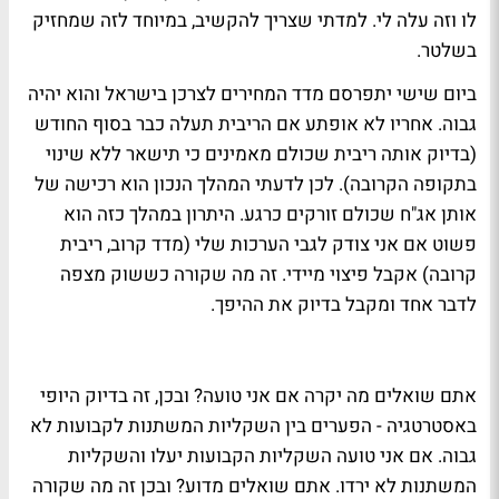
לו וזה עלה לי. למדתי שצריך להקשיב, במיוחד לזה שמחזיק
בשלטר.
ביום שישי יתפרסם מדד המחירים לצרכן בישראל והוא יהיה
גבוה. אחריו לא אופתע אם הריבית תעלה כבר בסוף החודש
(בדיוק אותה ריבית שכולם מאמינים כי תישאר ללא שינוי
בתקופה הקרובה). לכן לדעתי המהלך הנכון הוא רכישה של
אותן אג"ח שכולם זורקים כרגע. היתרון במהלך כזה הוא
פשוט אם אני צודק לגבי הערכות שלי (מדד קרוב, ריבית
קרובה) אקבל פיצוי מיידי. זה מה שקורה כששוק מצפה
לדבר אחד ומקבל בדיוק את ההיפך.
אתם שואלים מה יקרה אם אני טועה? ובכן, זה בדיוק היופי
באסטרטגיה - הפערים בין השקליות המשתנות לקבועות לא
גבוה. אם אני טועה השקליות הקבועות יעלו והשקליות
המשתנות לא ירדו. אתם שואלים מדוע? ובכן זה מה שקורה