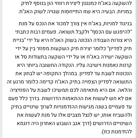
להשקעה באג"ח כמנגנון ליצירת רווחי הון בנוסף לתיק
במניות. הבעיה היא שזו התייחסות שגויה לשוק האג"ח.
בניגוד למניות, באג"ח אין צורך למכור את הנכס על מנת
"להיפגש עם הכסף" ולקבל תשואה. פעמים רבות כתבתי
היא צורות העבודה הנכונה בשוק האג"ח היא על ידי "בניית
תיק לפדיון" כלומר יצירת תיק השקעות מפוזר בין על ידי
השקעה ישירה באג"ח או על ידי השקעה בתעודות סל או
קרנות נאמנות וישיבה עליו. הנקודה החשובה ביותר היא
הנכונות לשבת עד לפדיון. במהלך התקופה יש לבחון את
התשואה לפדיון הצפויה בתיק האג"ח קדימה כלומר מרגע זה
והלאה. אם היא מתאימה לכם תמשיכו לשבת על הפוזיציה
אם לא חש לעשות את ההתאמות הדרושות. בדרך כלל פעם
עד פעמיים בשנה מגיעות ההזדמנויות לערוך שינויים בתיק
ולהשביח אותו, יש לנצל מצבים אלו על מנת לעשות את
השינויים הדרושים (דרך אגב השבוע האחרון היה דוגמא
להזדמנות כזו).