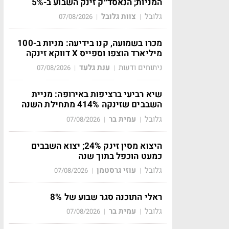
המניות; הנאסד״ק זינק השבוע ב-5%
גלובל
צוות גלובל
07/08/2026
|
|
מכרו בשמועה, קנו בידיעה: מניות ב-100
מיליארד הוצפו וספייס X דווקא זינקה
ניתוחים ודעות
ענת גלעד
07/08/2026
|
|
שיא רביעי ברציפות באירופה: מניית
השבבים שזינקה 414% מתחילת השנה
גלובל
עמית בר
07/08/2026
|
|
היצוא מסין זינק 24%; יצוא השבבים
כמעט הוכפל בתוך שנה
גלובל
עוזי גרסטמן
07/08/2026
|
|
ראלי התוכנה סגר שבוע של 8%
גלובל
עמית בר
07/08/2026
|
|