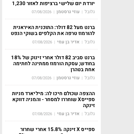
יורדת יום שלישי ברציפות לאזור 1,230
גלובל
עוזי גרסטמן
07/08/2026
|
|
ברנט מעל 82 דולר: התוכנית האיראנית
להורמוז טרפה את הקלפים בשוקי הנפט
גלובל
אדיר בן עמי
07/08/2026
|
|
ברנט סביב 82 דולר אחרי זינוק של 18%
בחודש; עסקת הורמוז ממתינה לחתימה
אחת בטהרן
גלובל
עוזי גרסטמן
07/08/2026
|
|
ההצפה שכולם חיכו לה: מיליארד מניות
ספייסX שוחררו למסחר - והמניה דווקא
זינקה
גלובל
אדיר בן עמי
07/08/2026
|
|
ספייס X זינקה 15.8% אחרי שחרור