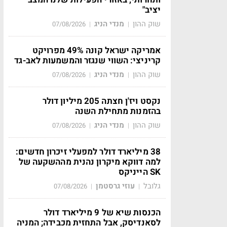
יציב"
שוק ההון
מנדי הניג
07/08/2026
|
|
אמריקה ישראל קונה 49% מפרויקט
קריניצי: השווי שנגזר והמשמעות לאב-גד
שוק ההון
מנדי הניג
07/08/2026
|
|
נקסט ויז'ן חצתה 205 מיליון דולר
בהזמנות מתחילת השנה
שוק ההון
מנדי הניג
07/08/2026
|
|
38 מיליארד דולר למפעלי זיכרון חדשים:
למה דווקא מיקרון נהנית מההשקעה של
SK הייניקס
גלובל
עוזי גרסטמן
07/08/2026
|
|
הכנסות שיא של 9 מיליארד דולר
לסאנדיסק, אבל התחזית מכבידה; המניה