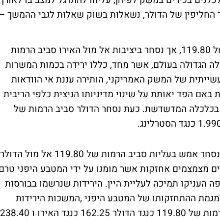
כלנים בכירים במשק לפיהן, עליהו להתרגל למצב בו לאורך
החליפין של הדולר, נשאלות בשוק שאלות לגבי ההמשך –
בעולם, הדולר נחלש הלילה כנגד היין לרמה של 119.80, אך נסחר ביציבות אל מול האירו סביב הרמות
ל הכלכלה הגדולה בעולם, אשר מחד, כללו ירידה בכמות המשרות
שייתית של המשק האמריקני, הותירה עננת אי הוודאות
באם הפד יאותת על שינוי מדיניותו הניצית כלפי הריבית
 בכלכלה המדשדשת. כעת נסחר הדולר סביב הרמות של
בבית ההשקעות פינוטק אמרו הבוקר, כי היין נסחר אמש בעליות סביב הרמות של 119.80 אל מול הדולר
 משקיעים מצמצמים אחזקות אשר מומנו על ידי המטבע היפני טרם
ה העניקו תמיכה לעליית היין. הירידות שנרשמו בבורסות
למגמת ההתחזקותו של המטבע היפני ,המשכות הירידות
צפויה לחזק מגמה זו. כעת נסחר היין סביב הרמות של 119.80 כנגד הדולר 162.25 כנגד האירו ו 238.40