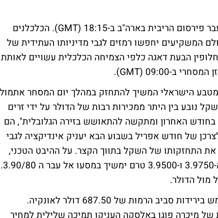
את מרבית תשומת הלב יפנו המשקיעים אל עבר פירסום הריבית בארה"ב ב-18:15 (GMT). הכלכלנים
ולם המשקיעים יחפשו רמזים לגבי מדיניותו העתידית של
לחלופין הבעת דאגה כלפי הצמיחה הכלכלית עשויים לאותת
ב-09:00 (GMT).
המטבע הישראלי המשיך להתחזק במהלך יום המסחר אתמול
 על 3.9900."חוזקו של השקל נובע בין היתר ממכירות רבות של הדולר על ידי זרים
בחודש האחרון ומתקשה להתאושש בזירה הגלובלית", הם
צרכן של חודש אפריל בשבוע הבא יעניק אינדיקציה לגבי
את התחזקותו של השקל בתווך הקצר. על ההיבט הטכני,
הם כותבים – כי השקל מקבל תמיכה ברמת ה-3.9750 ו-3.9500 טרם ימשיך במסעו אל עבר ה 3.90/80.
זהב: מחירו של חוזה עתידי על הזהב נסחר אמש בירידות סביב הרמות של 687.50 דולר לאונקיה.
 של מיכרה פוגו באלסקה העניקו תמיכה שלילית למחיר