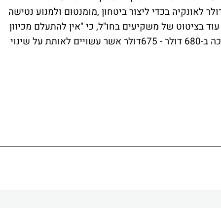
ב." הזהב צריך להישאר מעל רמת ה-685 דולר לאונקיה בכדי ליצור ביטחון ,מומנטום ולמנוע נטישה
וד בציטוט של משקיעים בחו"ל, כי "אין להתעלם מכיוון
השורט ויש לשים לב לפריצה של רמות התמיכה ב-680 דולר - 675דולר אשר עשויים לאותת על שינוי