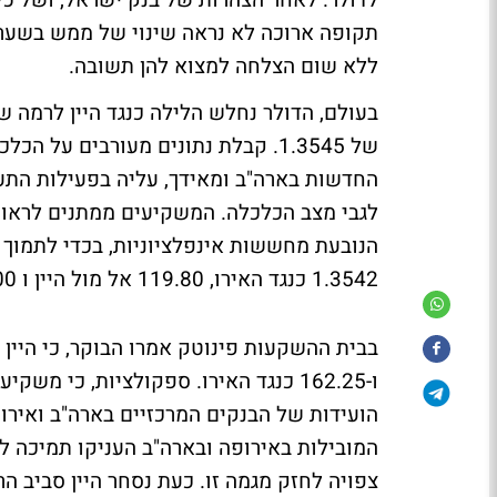
לדולר. לאחר הצהרות של בנק ישראל, ושל כל
תקופה ארוכה לא נראה שינוי של ממש בשער 
ללא שום הצלחה למצוא להן תשובה.
של 1.3545. קבלת נתונים מעורבים ע
החדשות בארה"ב ומאידך, עליה בפעילות התע
לגבי מצב הכלכלה. המשקיעים ממתנים לראות 
הנובעת מחששות אינפלציוניות, בכדי לתמוך
1.3542 כנגד האירו, 119.80 אל מול היין ו 1.9900 כנגד הסטרלינג.
ו-162.25 כנגד האירו. ספקולציות, כי
הועידות של הבנקים המרכזיים בארה"ב ואירופ
המובילות באירופה ובארה"ב העניקו תמיכה 