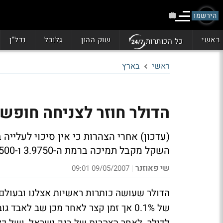
הירשמו
ראשי
שוק ההון
גלובל
נדל"ן
כל הכותרות
ראשי
בארץ
הדולר חוזר לצניחה חופשית: יורד .3%
(עדכון) אחרי הצהרות כי אין סיכוי לעלייה 
השקל מקבל תמיכה ברמת ה-3.9750 ו-3.9500 טרם ימשיך במסעו אל עבר ה-3.90-3.8
שי פאוזנר
09/05/2007 09:01
|
הדולר שעושה כותרות ראשיות אצלנו ובעולם כ