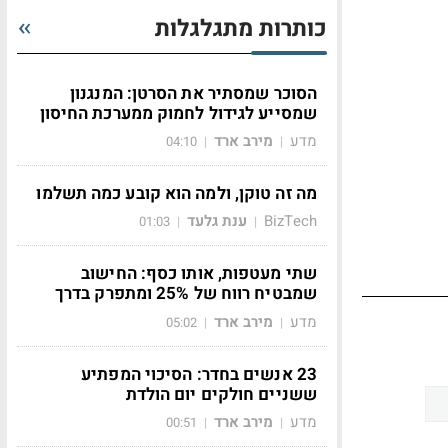
כותרות מתגלגלות
הסוכר שמסתיר את הסרטן: המנגנון
שמסייע לגידול לחמוק ממערכת החיסון
מדע
מירב ארד
04:10
|
|
מה זה טוקן, ולמה הוא קובע כמה תשלמו
BizTech
ענת גלעד
01:03
|
|
שתי מעטפות, אותו כסף: החישוב
שמבטיח רווח של 25% ומתפרק בדרך
מדע
מירב ארד
05:02
|
|
23 אנשים בחדר: הסיכוי המפתיע
ששניים חולקים יום הולדת
מדע
מירב ארד
00:51
|
|