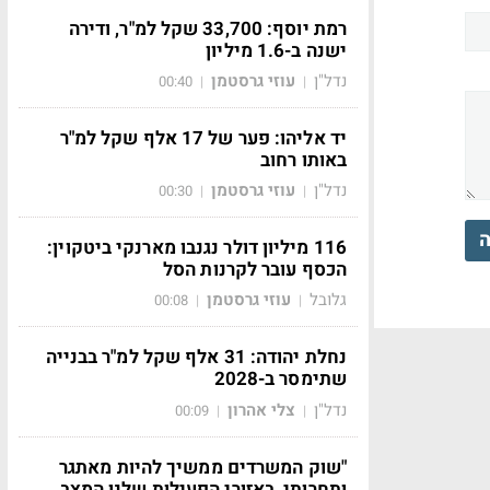
רמת יוסף: 33,700 שקל למ"ר, ודירה
ישנה ב-1.6 מיליון
נדל"ן
עוזי גרסטמן
00:40
|
|
יד אליהו: פער של 17 אלף שקל למ"ר
באותו רחוב
נדל"ן
עוזי גרסטמן
00:30
|
|
ה
116 מיליון דולר נגנבו מארנקי ביטקוין:
הכסף עובר לקרנות הסל
גלובל
עוזי גרסטמן
00:08
|
|
נחלת יהודה: 31 אלף שקל למ"ר בבנייה
שתימסר ב-2028
נדל"ן
צלי אהרון
00:09
|
|
"שוק המשרדים ממשיך להיות מאתגר
ותחרותי, באזורי הפעילות שלנו המצב