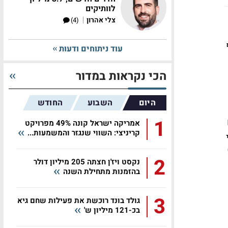
לוותיקים
|
צלי אהרון
(4)
עוד ניתוחים ודעות
הכי נקראות במדור
היום
השבוע
החודש
1
אמריקה ישראל קונה 49% מפרויקט
קריניצי: השווי שנגזר והמשמעות...
2
נקסט ויז'ן חצתה 205 מיליון דולר
בהזמנות מתחילת השנה
3
גולד בונד רוכשת את פעילות שחם גיא
בכ-121 מיליון ש'