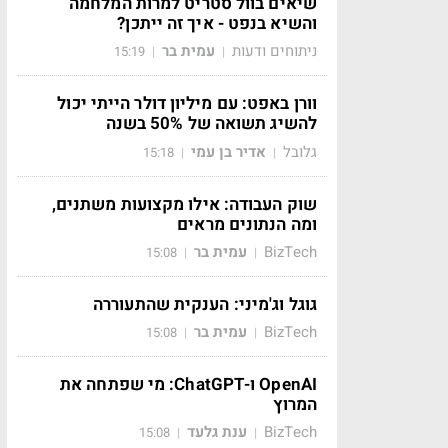
שיאים בוול סטריט למרות המלחמה
והשיא בנפט - איך זה ייתכן?
ניתוחים ודעות
עמית בר
15:19
|
|
וורן באפט: עם מיליון דולר הייתי יכול
להשיג תשואה של 50% בשנה
גלובל
אדיר בן עמי
15:18
|
|
שוק העבודה: אילו מקצועות משתנים,
ומה הנתונים מראים
BizTech
עמית בר
15:08
|
|
גוגל וג'מיני: הענקית שהתעוררה
BizTech
עמית בר
15:08
|
|
OpenAI ו-ChatGPT: מי שפתחה את
המרוץ
BizTech
ענת גלעד
15:08
|
|