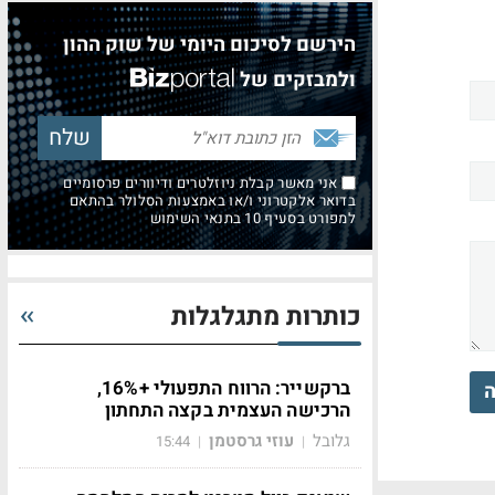
הירשם לסיכום היומי של שוק ההון
ולמבזקים של
אני מאשר קבלת ניוזלטרים ודיוורים פרסומיים
בדואר אלקטרוני ו/או באמצעות הסלולר בהתאם
למפורט בסעיף 10 בתנאי השימוש
כותרות מתגלגלות
ברקשייר: הרווח התפעולי +16%,
ה
הרכישה העצמית בקצה התחתון
גלובל
עוזי גרסטמן
15:44
|
|