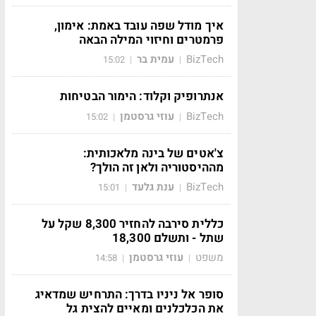
איך מודל שפה עובד באמת: אימון,
פרמטרים וחיזוי המילה הבאה
BizTech
עמית בר
15:02
|
|
אנתרופיק וקלוד: הימור הבטיחות
BizTech
עוזי גרסטמן
15:02
|
|
צ'אטים של בינה מלאכותית:
מההיסטוריה ולאן זה הולך?
BizTech
ענת גלעד
15:01
|
|
כללית סירבה להחזיר 8,300 שקל על
שתל - ותשלם 18,300
משפט
עוזי גרסטמן
14:58
|
|
סופר אל ניניו בדרך: התרחיש שמדאיג
את הכלכלנים ומאיים להצית גל