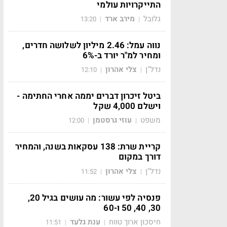
התייקרויות עולמי
גלובל
מירב ארד
13:20
|
|
נווה עמל: 2.46 מיליון לשלושה חדרים,
ומחיר למ"ר יורד ב-6%
נדל"ן
צלי אהרון
12:10
|
|
ביטל זיכרון דברים יממה אחרי החתימה -
וישלם 4,000 שקל
משפט
עוזי גרסטמן
12:00
|
|
קריית שרת: 138 עסקאות בשנה, והמחיר
דורך במקום
נדל"ן
צלי אהרון
11:52
|
|
פנסיה לפי עשור: מה עושים בגיל 20,
30, 40, 50 ו-60
חיסכון ארוך טווח
ענת גלעד
11:51
|
|