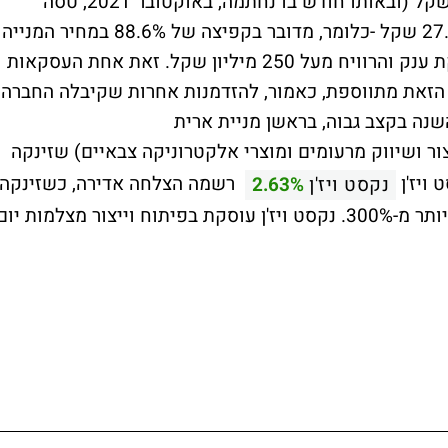
סיום העסקה המנייה קפצה למחיר של 16.4 שקל (ובאותו חודש בו נחתמה, באוקטובר 2021, טסה
ב-44%). כיום מחיר מניית עשות עומד על 27.35 שקל -כלומר, מדובר בקפיצה של 88.6% במחיר המנייה
מאז, מה שאומר ש"על הנייר" דוידי רשם עסקת ענק והרוויח מעל 250 מיליון שקל. זאת אחת העסקאות
 הזאת מתווספת, כאמור, להזדמנות אחרות שקיבלה החברה
שנה בקצב גבוה, בראשן מניית ארית
ר ושיווק מרעומים ומוצרי אלקטרוניקה צבאיים) שזינקה
רשמה הצלחה אדירה, כשזינקה
נקסט ויז'ן
2.63%
לשער של 30.46 שקל ובכך רשמה עליה של יותר מ-300%. נקסט ויז'ן עוסקת בפיתוח וייצור מצלמות יו