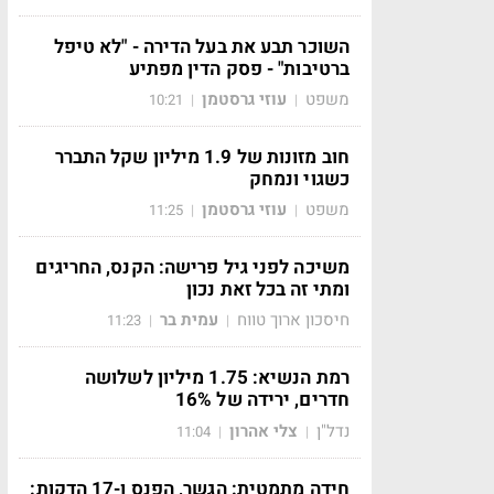
השוכר תבע את בעל הדירה - "לא טיפל
ברטיבות" - פסק הדין מפתיע
משפט
עוזי גרסטמן
10:21
|
|
חוב מזונות של 1.9 מיליון שקל התברר
כשגוי ונמחק
משפט
עוזי גרסטמן
11:25
|
|
משיכה לפני גיל פרישה: הקנס, החריגים
ומתי זה בכל זאת נכון
חיסכון ארוך טווח
עמית בר
11:23
|
|
רמת הנשיא: 1.75 מיליון לשלושה
חדרים, ירידה של 16%
נדל"ן
צלי אהרון
11:04
|
|
חידה מתמטית: הגשר, הפנס ו-17 הדקות: