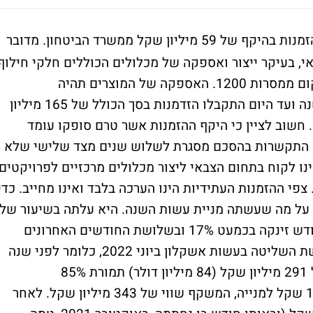
קיבלה הזמנות בהיקף של 59 מיליון שקל ממשרד הביטחון. מדובר
, בעיקר ייצור ואספקה של מכלולים הכוללים חלקי חילוף
לממסרות 1200 ו-1500 מתלים, הינעים ושיקום ממסרות 1200. האספקה של המוצרים תהיה
לאורך תקופה של כ-3.5 שנים, כשבמהלך השנה ועד היום התקבלו הזדמנות בסך הכולל של 165 מיליון
שקל. כל ההזדמנות ייכללו בדוח לשנת 2023. חשוב לציין כי היקף ההזמנות אשר טרם סופקו עומד
ה אישרה התקשרות בהסכם מסגרת לשלוש שנים מצד שלישי שלא
ו לקוח בתחום הצבאי ליצור מכלולים מרכזיים לפרויקטים
ולל של כ-17 מיליון שקל. צפי ההזמנות העתידיות הינו הערכה בלבד ואינו מחייב. כדי
 על מה שעשתה מניית עשות השנה. היא עלתה בשיעור של
102% - כלומר, הכפילה את עצמה, כשרק החודש זינקה בכמעט 17% ובשלושת החודשים האחרונים
ב-34%. ישי דוידי וקרן פימי השלימו את רכישת השליטה בעשות אשקלון ביוני 2022, כלומר לפני שנה
וחצי. פימי שילמה לאלביט מערכות סכום של 291 מיליון שקל (84 מיליון דולר) תמורת 85%
ממניות עשות. העסקה בוצעה במחיר של 14.5 שקל למנייה, המשקף שווי של 343 מיליון שקל. לאחר