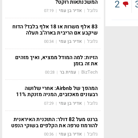
2
המשכנתאות רוקט?
גלובל
אדיר בן עמי
07:19
|
|
83 אלף משרות או 18 אלף בלבד? הדוח
שיקבע אם הריבית בארה"ב תעלה
גלובל
אדיר בן עמי
00:34
|
|
הזיות: למה המודל ממציא, ואיך מזהים
את זה בזמן
BizTech
עמית בר
00:28
|
|
המהפך של Airbnb: אחרי שלושה
רבעונים מאכזבים, המניה מזנקת 11%
גלובל
אדיר בן עמי
07:29
|
|
ברנט מעל 82 דולר: התוכנית האיראנית
להורמוז טרפה את הקלפים בשוקי הנפט
גלובל
אדיר בן עמי
00:36
|
|