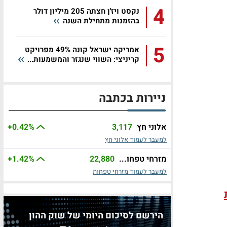
4
נקסט ויז'ן חצתה 205 מיליון דולר
בהזמנות מתחילת השנה
5
אמריקה ישראל קונה 49% מפרויקט
קריניצי: השווי שנגזר והמשמעות...
ניירות בכתבה
אלוני חץ
3,117
%
+0.42
למעבר לעמוד אלוני חץ
מזרחי טפחו...
22,880
%
+1.42
למעבר לעמוד מזרחי טפחות
הירשם לסיכום היומי של שוק ההון