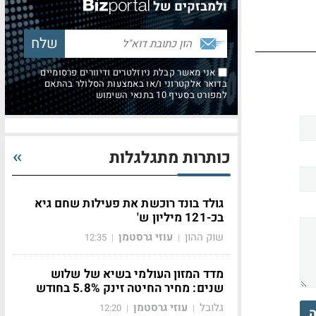
ולמבזקים של
אני מאשר קבלת ניוזלטרים ודיוורים פרסומיים
בדואר אלקטרוני ו/או באמצעות הסלולר בהתאם
למפורט בסעיף 10 בתנאי השימוש
כותרות מתגלגלות
גולד בונד רוכשת את פעילות שחם גיא
בכ-121 מיליון ש'
שוק ההון
עוזי גרסטמן
12:35
|
|
מדד המזון העולמי בשיא של שלוש
שנים: מחיר החיטה זינק 5.8% בחודש
גלובל
עוזי גרסטמן
12:20
|
|
ה