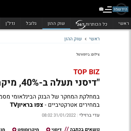
הירשמו
ראשי
שוק ההון
גלובל
נדל"ן
כל הכותרות
ראשי
שוק ההון
צילום: ביזפורטל
TOP BIZ
"דיסני תעלה ב-40%, מיקרוסופט ב-26%"
במחירים אטרקטיביים -
צפו בראיוןTV
עדי ברזילי
31/01/2022 08:02
|
נושאים בכתבה
דיסני
מיקרוסופט
מני