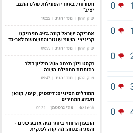
0
ותחרותי, באזורי הפעילות שלנו המצב
יציב"
שוק ההון
מנדי הניג
10:22
|
|
0
אמריקה ישראל קונה 49% מפרויקט
קריניצי: השווי שנגזר והמשמעות לאב-גד
שוק ההון
מנדי הניג
09:55
|
|
0
נקסט ויז'ן חצתה 205 מיליון דולר
בהזמנות מתחילת השנה
שוק ההון
מנדי הניג
09:47
|
|
0
המודלים הסיניים: דיפסיק, קימי, קוואן
וזעזוע המחירים
BizTech
עוזי גרסטמן
00:24
|
|
0
הרבעון הרווחי ביותר מזה ארבע שנים -
והמניה צנחה: מה קרה לענקית