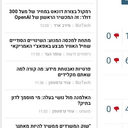
רמקול בצורת דונאט במחיר של מעל 300
דולר: זה המכשיר הראשון של OpenAI
BizTech
מירב ארד
12:00
|
|
0
מתחת למכסה המנוע: השינויים הסודיים
שחיל האוויר מבצע באפאצ'י האמריקאי
ניתוחים ודעות
עופר הבר
11:55
|
|
0
פרטיות ואבטחת מידע: מה קורה למה
שאתם מקלידים
BizTech
עוזי גרסטמן
11:36
|
|
האלמנה מול נושי בעלה: מי מוסמך לדון
בתיק?
0
משפט
עוזי גרסטמן
11:32
|
|
"שוק המשרדים ממשיך להיות מאתגר