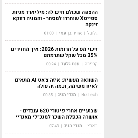
ההצפה שכולם חיכו לה: מיליארד מניות
ספייסX שוחררו למסחר - והמניה דווקא
זינקה
גלובל
אדיר בן עמי
01:00
|
|
זיכוי מס על תרומות 2026: איך מחזירים
35% מכל שקל שתרמתם
קריירה
ענת גלעד
00:24
|
|
השוואה מעשית: איזה צ'אט AI מתאים
לאיזו משימה, וכמה זה עולה
BizTech
מנדי הניג
00:35
|
|
שבועיים אחרי פיטורי 620 עובדים -
אושרה הכפלת השכר למנכ״לי מאנדיי
בארץ
מנדי הניג
07:43
|
|