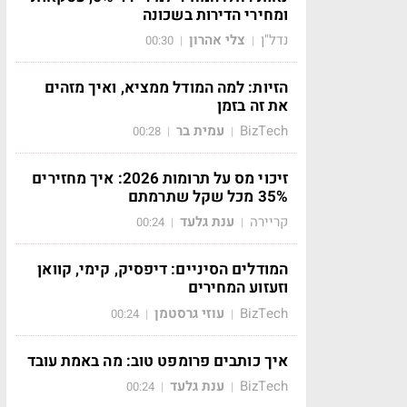
ומחירי הדירות בשכונה
נדל"ן
צלי אהרון
00:30
|
|
הזיות: למה המודל ממציא, ואיך מזהים
את זה בזמן
BizTech
עמית בר
00:28
|
|
זיכוי מס על תרומות 2026: איך מחזירים
35% מכל שקל שתרמתם
קריירה
ענת גלעד
00:24
|
|
המודלים הסיניים: דיפסיק, קימי, קוואן
וזעזוע המחירים
BizTech
עוזי גרסטמן
00:24
|
|
איך כותבים פרומפט טוב: מה באמת עובד
BizTech
ענת גלעד
00:24
|
|