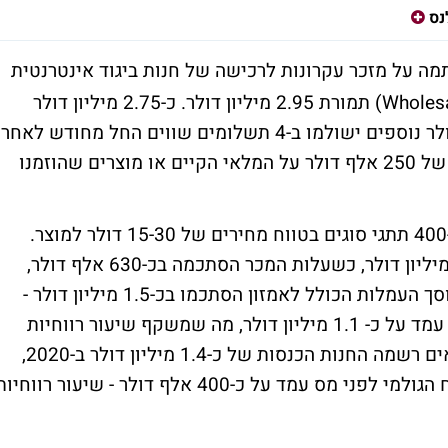
נס
ה על מזכר עקרונות לרכישה של חנות ביגוד אינטרנטית
הפועלת באמזון ומוכרת גם לסיטונאים (Wholesalers) תמורת 2.95 מיליון דולר. כ-2.75 מיליון דולר
ישולמו במועד השלמת העסקה ו-200 אלף דולר נוספים ישולמו ב-4 תשלומים שווים החל מחודש לאחר
מכן. במתווה נכללה אופציה לתוספת תשלום של 250 אלף דולר על המלאי הקיים או מוצרים שהוזמנו
החנות שתירכש מוכרת מוצרים מ-20 סוגים ו-400 תתגי סוגים בטווח מחירים של 15-30 דולר למוצר.
ב-2020 הסתכמו הכנסותיה מאמזון בכ-3.25 מיליון דולר, כשעלות המכר הסתכמה בכ-630 אלף דולר,
הוצאות הפרסום הסתכמו בכ-200 אלף דולר וסך העמלות הכולל לאמזון הסתכמו בכ-1.5 מיליון דולר -
כ-46% מסך המכירות. הרווח הגולמי לפני מס עמד על כ- 1.1 מיליון דולר, מה שמשקף שיעור רווחיות
לפני מס של כ-33%. במגזר המכירות לסיטונאים רשמה החנות הכנסות של כ-1.4 מיליון דולר ב-2020,
כשעלות המכר הסתכמה בכמיליון דולר והרווח הגולמי לפני מס עמד על כ-400 אלף דולר - שיעור רווחי