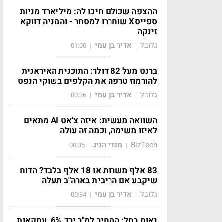
ההצפה שכולם חיכו לה: מיליארד מניות
ספייסX שוחררו למסחר - והמניה דווקא
זינקה
גלובל
אדיר בן עמי
01:00
|
|
ברנט מעל 82 דולר: התוכנית האיראנית
להורמוז טרפה את הקלפים בשוקי הנפט
גלובל
אדיר בן עמי
00:36
|
|
השוואה מעשית: איזה צ'אט AI מתאים
לאיזו משימה, וכמה זה עולה
BizTech
מנדי הניג
00:35
|
|
83 אלף משרות או 18 אלף בלבד? הדוח
שיקבע אם הריבית בארה"ב תעלה
גלובל
אדיר בן עמי
00:34
|
|
נאות רחל: המחיר למ"ר ירד 6%, עסקאות