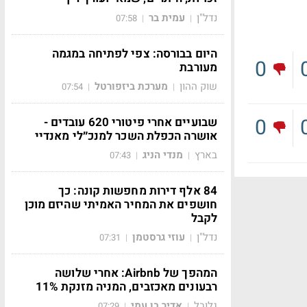
נדל"ן
עמית בר
07:58
|
|
היום בבורסה: צפי לפתיחה במגמה
0
מעורבת
שוק ההון
מערכת ביזפורטל
07:54
|
|
0
שבועיים אחרי פיטורי 620 עובדים -
אושרה הכפלת השכר למנכ״לי מאנדיי
בארץ
מנדי הניג
07:43
|
|
84 אלף דירות מחפשות קונה: כך
חושפים את המחיר האמיתי שהיזם מוכן
לקבל
נדל"ן
עוזי גרסטמן
07:31
|
|
המהפך של Airbnb: אחרי שלושה
רבעונים מאכזבים, המניה מזנקת 11%
גלובל
אדיר בן עמי
07:29
|
|