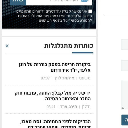
אני מאשר קבלת ניוזלטרים ודיוורים פרסומיים
בדואר אלקטרוני ו/או באמצעות הסלולר בהתאם
למפורט בסעיף 10 בתנאי השימוש
כותרות מתגלגלות
ביקורת חריפה בפסק בוררות על רונן
אלעד, יו"ר אירודרום
משפט
איתמר לוין
07:37
|
|
יד שנייה מול קבלן: החוזה, ערבות חוק
המכר והאיחור במסירה
נדל"ן
מירב ארד
03:41
|
|
ה
הבדיקות לפני החתימה: נסח טאבו,
זכויות, היתרים, שמאי ועורך דין