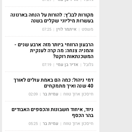
מקורות לבג"ץ: להורות על הנחה בארנונה
בעשרות מיליוני שקלים בשנה
משפט
איתמר לוין
07:25
|
|
הרבעון הרווחי ביותר מזה ארבע שנים -
והמניה צנחה: מה קרה לענקית
המשכנתאות רוקט?
גלובל
אדיר בן עמי
07:19
|
|
דמי ניהול: כמה הם באמת עולים לאורך
40 שנה ואיך מתמקחים
חיסכון ארוך טווח
עמית בר
02:09
|
|
ניוד, איחוד חשבונות והכספים האבודים
בהר הכסף
חיסכון ארוך טווח
עמית בר
05:25
|
|