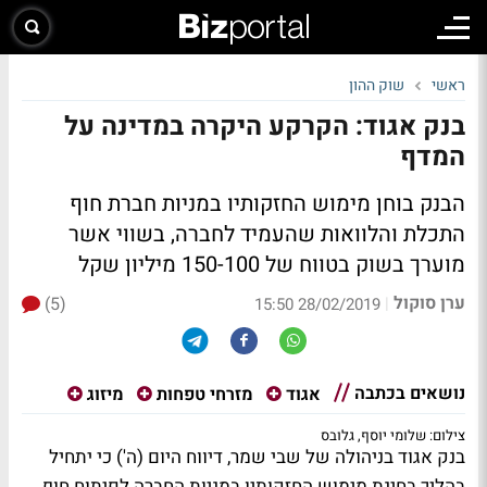
ראשי
שוק ההון
בנק אגוד: הקרקע היקרה במדינה על
המדף
הבנק בוחן מימוש החזקותיו במניות חברת חוף
התכלת והלוואות שהעמיד לחברה, בשווי אשר
מוערך בשוק בטווח של 150-100 מיליון שקל
ערן סוקול
(5)
|
28/02/2019 15:50
נושאים בכתבה
אגוד
מזרחי טפחות
מיזוג
צילום: שלומי יוסף, גלובס
בנק אגוד בניהולה של שבי שמר, דיווח היום (ה') כי יתחיל
בהליך בחינת מימוש החזקותיו במניות החברה לפיתוח חוף