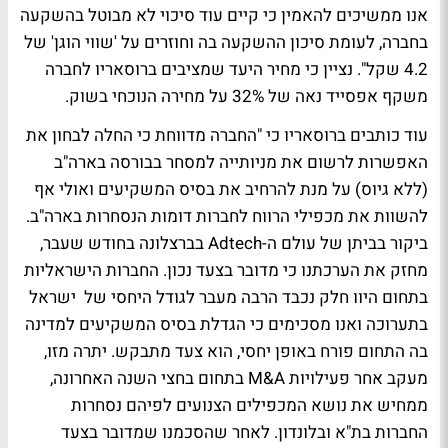
אנו ממשיכים להאמין כי קיים עוד סיכוי לא מבוטל בהשקעה
בחברה, לעומת סיכון ההשקעה בה וחוזרים על 'שווי הוגן' של
4.2 שקל". נציין כי מחיר היעד שמציבים ברוסאריו לחברה
משקף אפסייד נאה של 32% על מחירה הנוכחי בשוק.
עוד כותבים ברוסאריו כי "החברה מדווחת כי החלה לבחון את
האפשרות לרשום את מניותייה למסחר בבורסה בארה"ב
(ללא גיוס) על מנת להרחיב את בסיס המשקיעים ואולי אף
להשוות את מכפילי הרווח לחברות דומות הנסחרות בארה"ב.
ביקור בביתן של עולם ה-Adtech בברצלונה בחודש שעבר,
מחזק את הערכתנו כי מדובר בצעד נכון. החברות הישראליות
בתחום היוו חלק נכבד הרבה מעבר לגודל היחסי של ישראל
בתערוכה ואנו מסכימים כי הגדלת בסיס המשקיעים למדינה
בה התחום פורח באופן יחסי, הוא צעד מתבקש. יתרה מזו,
מעקב אחר פעילויות M&A בתחום בחצי השנה האחרונה,
ממחיש את נושא המכפילים הצנועים לפיהם נסחרות
החברות בת"א ובלונדון. לאחר שהסכמנו שמדובר בצעד