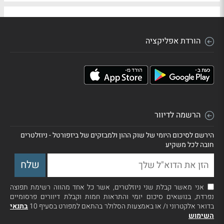
הורדת אפליקציה
הרשמה לדיוור
הירשם לסיכום היומי של שוק ההון ולמבזקים של ביזפורטל - ניוזלטרים
חובה לכל משקיע
אני מאשר קבלת שני ניוזלטרים, אשר כל אחד מהווה רשימת תפוצה
נפרדת, בנושאים סיכום יומי והתראות חמות וקבלת דיוורים פרסומיים
בדואר אלקטרוני ו/ או באמצעות הסלולר בהתאם למפורט בסעיף 10
בתנאי
השימוש