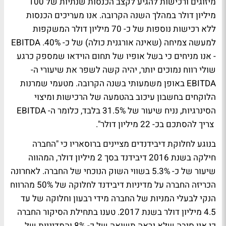
מיזוגים ורכישות להגיע לקצב הכנסות שנתיות של 100
מיליון דולר במהלך השנה הקרובה. אנו מעריכים הכנסות
ללא רכישות נוספות של כ- 70 מיליון דולר המשקפות
למעשה צמיחה (שאינה אורגנית כולה) של כ- 40%. EBITDA
- אנו מניחים כי בשל אופיו של תחום הוידאו שמספק כרגע
שולי רווח נמוכים יותר, יהיה קשה לשפר את שיעורי ה-
EBITDA באופן משמעותי בשנה הקרובה. מטעמי שמרנות
הלוקחים בחשבון עיכוב בהטמעה של הרכישות ומיצוי
הסינרגיות, נניח שיעור של 31.5% בלבד, כלומר ה- EBITDA
צריך להסתכם בכ- 22 מיליון דולר".
בנוגע לחלוקת דיבידנדים מציינים ברוסאריו כי "החברה
חילקה בשנת 2016 דיבידנד בסך 2 מיליון דולר, המהווה
שיעור של כ- 5.3% בשווי השוק הנוכחי של החברה. לאחרונה
הכריזה החברה על מדיניות דיבידנד לחלוקה של 50% מהרווח
הנקי לבעלי המניות של החברה מידי רבעון וחלוקה של עד
4.5 מיליון דולר בשנת 2017. טענו בתחילת הסיקור החברה
כי אין סיבה שלא נראה תשואה של כ- 8% והמדיניות של