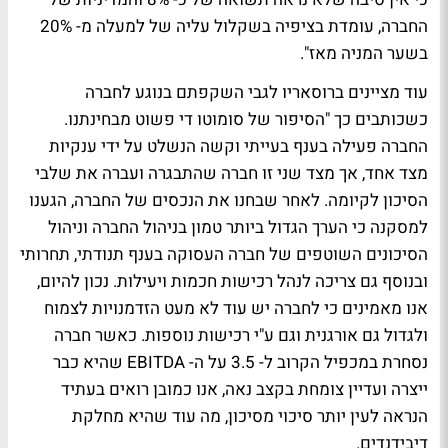
החברה, עומדת בציפיה בשקלול עליה של למעלה מ- 20%
בשער המניה מאז".
עוד מציינים ברוסאריו לגבי השקפתם בנוגע לחברה
כשכותבים כך "הסיפור של סומוטו די פשוט מבחינתנו.
החברה פעילה בענף בעייתי וקשה הנשלט על ידי ענקיות
מצד אחד, אך מצד שני זו חברה שהתבגרה ועברה את שלבי
הסיכון לקיומה. לאחר שבחנו את הנכסים של החברה, הגענו
למסקנה כי הערך הגדול ביותר טמון בניהול החברה וניהול
הסיכונים השוטפים של חברה העסוקה בענף תנודתי, תחרותי
ובנוסף גם צריכה לנהל רכישות חכמות ויעילות. נכון להיום,
אנו מאמינים כי לחברה יש עוד לא מעט הזדמנויות לצמוח
ולגדול גם אורגנית וגם ע"י רכישות נוספות. כאשר חברה
נסחרת במכפיל הקרוב ל- 3.5 על ה- EBITDA שהיא כבר
ייצרה ועדיין צומחת בקצב נאה, אנו כמובן רואים בעתיד
הנראה לעין יותר סיכוי מסיכון, מה עוד שהיא מחלקת
דיבידנדים.