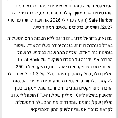
הפרויקטים שלה עומדים או צפויים לעמוד בתנאי הסף
שמבטיחים את המשך קבלת הטבות המס, לרבות עמידה ב-
Safe Harbor (הקמה עד יולי 2026 או חיבור לרשת עד סוף
2027), ושימוש ברכיבים שאינם ממקור סיני.
עם זאת, בדוראל מדגישים כי גם ללא הטבות המס הפעילות
בארה"ב נותרת רווחית, בזכות ירידה בעלויות ציוד, שיפור
בזמינות כוח האדם, ועלייה מתמשכת בביקוש לחשמל.
החברה אף עדכנה על הסכם השקעה של Truist Bank
כשותף מס בפרויקט אינדיאנה דרום, בהיקף של כ־250
מיליון דולר, כחלק ממערך מימון כולל של 1.3 מיליארד דולר
להקמת שלושה פרויקטים משמעותיים במדינה. הכנסות
החברה מפרויקטים מניבים ומסחר בחשמל זינקו ברבעון
הראשון ב־92% ל־109 מיליון שקל, וה-FFO הוכפל ל־31.6
מיליון שקל, נתונים שמחדדים את ההבשלה התפעולית
לקראת כניסה אפשרית לשוק ההון האמריקאי.