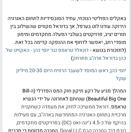
באקלים הפוליטי הנוכחי, עתיד הסובסידיות לתחום האנרגיה
הירוקה עודנו לוט בערפל, אך בדוראל מקווים שהשילוב בין
תזרים יציב, פרויקטים בשלבי הפעלה מתקדמים ומימון
מוסדי רחב, יאפשר לדחוף את ההנפקה קדימה בכל זאת.
(לתזכורת בנושא -
דונאלד טראמפ נגד יוסי כהן - האקזיט של
כהן בדוראל ארה"ב מתרחק
)
יוסי כהן, ראש המוסד לשעבר הרוויח היום 20-30 מיליון
שקל
המהלך מגיע על רקע תיקון חוק המס הפדרלי (ה-Bill
Beautiful Big One) שנחתם לאחרונה על ידי הנשיא
טראמפ.
דוראל
ממשיכה לחזק את מעמדה כשחקנית
מרכזית בתחום האנרגיה המתחדשת בארה"ב, עם פעילות
בהיקף של כ-4.5 ג'יגה-ואט (DC) בפרויקטים מתקדמים,
רובם דרך החברה־הבת Doral LLC.
החברה מדווחת כי מרבית