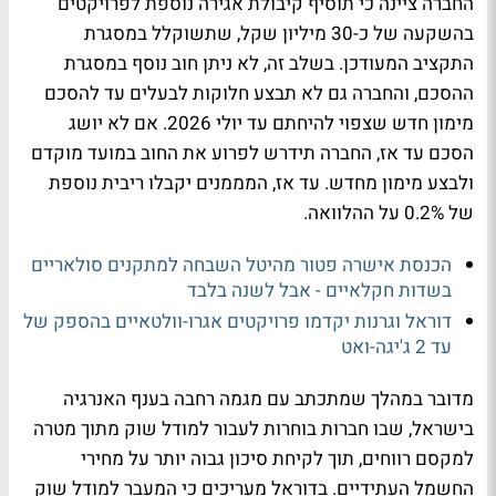
החברה ציינה כי תוסיף קיבולת אגירה נוספת לפרויקטים
בהשקעה של כ-30 מיליון שקל, שתשוקלל במסגרת
התקציב המעודכן. בשלב זה, לא ניתן חוב נוסף במסגרת
ההסכם, והחברה גם לא תבצע חלוקות לבעלים עד להסכם
מימון חדש שצפוי להיחתם עד יולי 2026. אם לא יושג
הסכם עד אז, החברה תידרש לפרוע את החוב במועד מוקדם
ולבצע מימון מחדש. עד אז, המממנים יקבלו ריבית נוספת
של 0.2% על ההלוואה.
הכנסת אישרה פטור מהיטל השבחה למתקנים סולאריים
בשדות חקלאיים - אבל לשנה בלבד
דוראל וגרנות יקדמו פרויקטים אגרו-וולטאיים בהספק של
עד 2 ג'יגה-ואט
מדובר במהלך שמתכתב עם מגמה רחבה בענף האנרגיה
בישראל, שבו חברות בוחרות לעבור למודל שוק מתוך מטרה
למקסם רווחים, תוך לקיחת סיכון גבוה יותר על מחירי
החשמל העתידיים. בדוראל מעריכים כי המעבר למודל שוק