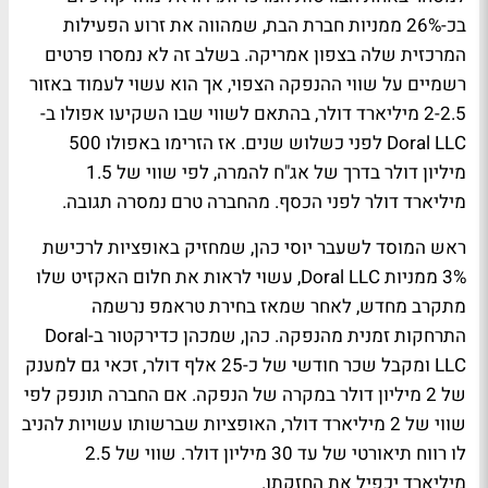
בכ-26% ממניות חברת הבת, שמהווה את זרוע הפעילות
המרכזית שלה בצפון אמריקה. בשלב זה לא נמסרו פרטים
רשמיים על שווי ההנפקה הצפוי, אך הוא עשוי לעמוד באזור
2-2.5 מיליארד דולר, בהתאם לשווי שבו השקיעו אפולו ב-
Doral LLC לפני כשלוש שנים. אז הזרימו באפולו 500
מיליון דולר בדרך של אג"ח להמרה, לפי שווי של 1.5
מיליארד דולר לפני הכסף. מהחברה טרם נמסרה תגובה.
ראש המוסד לשעבר יוסי כהן, שמחזיק באופציות לרכישת
3% ממניות Doral LLC, עשוי לראות את חלום האקזיט שלו
מתקרב מחדש, לאחר שמאז בחירת טראמפ נרשמה
התרחקות זמנית מהנפקה. כהן, שמכהן כדירקטור ב-Doral
LLC ומקבל שכר חודשי של כ-25 אלף דולר, זכאי גם למענק
של 2 מיליון דולר במקרה של הנפקה. אם החברה תונפק לפי
שווי של 2 מיליארד דולר, האופציות שברשותו עשויות להניב
לו רווח תיאורטי של עד 30 מיליון דולר. שווי של 2.5
מיליארד יכפיל את החזקתו.