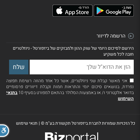
הרשמה לדיוור
הירשם לסיכום היומי של שוק ההון ולמבזקים של ביזפורטל - ניוזלטרים
חובה לכל משקיע
אני מאשר קבלת שני ניוזלטרים, אשר כל אחד מהווה רשימת תפוצה
נפרדת, בנושאים סיכום יומי והתראות חמות וקבלת דיוורים פרסומיים
בדואר אלקטרוני ו/ או באמצעות הסלולר בהתאם למפורט בסעיף 10
בתנאי
השימוש
כל הזכויות שמורות לחברת ביזפורטל תקשורת בע"מ ©
|
תנאי שימוש