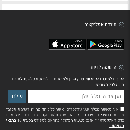
הורדת אפליקציה
הרשמה לדיוור
הירשם לסיכום היומי של שוק ההון ולמבזקים של ביזפורטל - ניוזלטרים
חובה לכל משקיע
אני מאשר קבלת שני ניוזלטרים, אשר כל אחד מהווה רשימת תפוצה
נפרדת, בנושאים סיכום יומי והתראות חמות וקבלת דיוורים פרסומיים
בדואר אלקטרוני ו/ או באמצעות הסלולר בהתאם למפורט בסעיף 10
בתנאי
השימוש