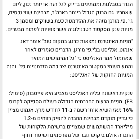
הגדר בסבלנות וממתינים בדיוק לגל הזה או יותר נכון, ליום
שאחריו. גם הבנק הגדול ביותר בארה"ב, מבחינת שווי נכסים,
ג'י .פי.מורגן מזהה את ההזדמנות כעת בשווקים ומסמן 3
מניות ענק מסקטור הטכנולוגיה אשר צפויות לפתוח מבערים.
"מניות האינטרנט נמצאות כרגע במקום טוב" אומר דאג
אנמוט, אנליסט בג'י.פי מורגן. הדברים נאמרים לאחר
שאתמול אמר האנליסט כי "גל המימושים המהיר
והמשמעותי בסקטור האינטרנט יצר כמה הזדמנויות פז". והנה
המניות החזקות של האנליסט:
ענקית ראשונה עליה האנליסט מצביע היא פייסבוק (סימול:
FB). מניית הרשת החברתית הגדולה בעולם הספיקה לקרוס
16% מאז השיא אותו רשמה ב-11 לחודש מרץ. אנמוט מציין
כי עדיין מוקדם מבחינת החברה להפיק רווחים מ-1.2
מיליארד המשתמשים שמצויים ברשימת הלקוחות של
החברה אולם ביקוש גובר של מפרסמים ושיפור דחוף