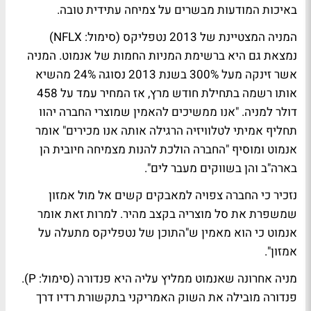
באיכות המודעות מבשרים על צמיחה עתידית טובה.
המניה המצטיינת של 2013 נטפליקס (סימול: NFLX)
נמצאת גם היא ברשימת המניות החמות של אנמוט. המניה
אשר זינקה מעל 300% בשנת 2013 נסוגה 24% מהשיא
אותו רשמה בתחילת חודש מרץ, אז המחיר עמד על 458
דולר למניה. "אנו ממשיכים להאמין שמוצרי החברה יהוו
תחליף אמיתי לטלוויזיה הרגילה אותה אנו מכירים" אומר
אנמוט ומוסיף "החברה הולכת להנות מצמיחה חיובית הן
בארה"ב והן בשווקים מעבר לים".
נזכיר כי החברה צפויה למאבקים קשים אל מול אמזון
שמשפרת את סל מוצריה בקצב מהיר. למרות זאת אומר
אנמוט כי הוא מאמין ש"התוכן של נטפליקס מתעלה על
אמזון".
מניה אחרונה שאנמוט ממליץ עליה היא פנדורה (סימול: P).
פנדורה מובילה את השוק האמריקני בתקשורת רדיו דרך